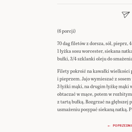
(6 porcji)
70 dag filetów z dorsza, sól, pieprz, 4
1 łyżka sosu worcester, siekana natka
bułki, 3/4 szklanki oleju do smażeni
Filety pokroić na kawałki wielkości
i pieprzem. Jajo wymieszać z sosem
3 łyżki mąki, na drugim łyżkę mąki 
obtaczać w mące, potem w rozbitym 
z tartą bułką. Rozgrzać na głębszej p
usmażeniu posypać siekaną natką. P
Nawigacja
← POPRZEDNI