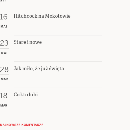
STY
Hitchcock na Mokotowie
16
MAJ
Stare i nowe
23
KWI
Jak miło, że już święta
28
MAR
Co kto lubi
18
MAR
NAJNOWSZE KOMENTARZE