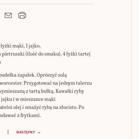
 łyżki mąki, 1 jajko,
 pietruszki (ilość do smaku), 4 łyżki tartej
a
 pudełka zapałek. Oprószyć solą
 worcester. Przygotować na jednym talerzu
wymieszaną z tartą bułką. Kawałki ryby
jajku i w mieszance mąki
atelni olej i smażyć rybę na złocisto. Po
odawać z frytkami.
|
NASTĘPNY →