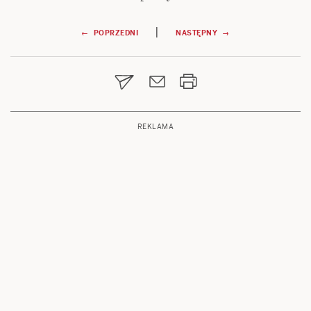
Nawigacja
|
← POPRZEDNI
NASTĘPNY →
wpisu
REKLAMA