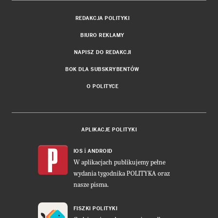
REDAKCJA POLITYKI
BIURO REKLAMY
NAPISZ DO REDAKCJI
BOK DLA SUBSKRYBENTÓW
O POLITYCE
APLIKACJE POLITYKI
i
IOS
ANDROID
W aplikacjach publikujemy pełne
wydania tygodnika POLITYKA oraz
nasze pisma.
FISZKI POLITYKI