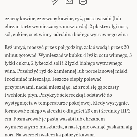
czarny kawior, czerwony kawior, ryż, pasta wasabi (lub
chrzan tarty wymieszany z musztardą), 2 plastry algi nori,
sól, cukier, ocet winny, odrobina białego wytrawnego wina
Ryż umyć, moczyć przez pół godziny, zalać wodą i przez 20
minut gotować. Wymieszać w kubku 4 łyżki octu winnego, 3
łyżki cukru, 2 łyżeczki soli i 2 łyżki białego wytrawnego
wina. Przełożyć ryż do kamiennej lub porcelanowej miski
i rozluniać mieszając. Jeszcze ciepły polewać
przyprawami, nadal mieszając, aż zrobi się gąbczasty
i wchłonie płyn. Przykryć ściereczką i odstawić do
wystygnięcia w temperaturze pokojowej. Kiedy wystygnie,
formować z niego wałeczki o długości 23 cm i średnicy 111/2
cm. Posmarować je pastą wasabi lub chrzanem
wymieszanym z musztardą, a następnie owinąć paskami alg
nori. Na wierzch wałeczka położyć kawior.