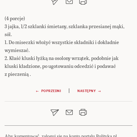
(4 porcje)
3 jajka, 1/2 szklanki śmietany, szklanka przesianej mąki,
sól.
1. Do miseczki włożyć wszystkie składniki i dokładnie
wymieszać.
2. Kłaść kluski łyżką na osolony wrzątek, podobnie jak
kluski kładzione, po ugotowaniu odcedzić i podawać
z pieczenią .
Nawigacja
|
← POPRZEDNI
NASTĘPNY →
wpisu
Aby komentować, zaloguj się na konto portalu Polityka.pl