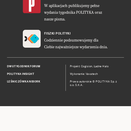
W aplikacjach publikujemy pełne
wydania tygodnika POLITYKA oraz
nasze pisma.
FISZKI POLITYKI
Codziennie podsumowujemy dla
Ciebie najważniejsze wydarzenia dnia.
DWUTYGODNIK FORUM
Projekt:
Cogision
,
Ładne Halo
POLITYKA INSIGHT
Wykonanie: Vavatech
LEŚNICZÓWKA NIBORK
Prawa autorskie © POLITYKA Sp. z
o.o. S.K.A.