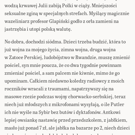
wodzą krwawej Julii zabiją Polki w ciąży. Mniejszości
seksualne zginą w specjalnych strefach. Myślący magicznie
wazeliniarz profesor Glapiński godło z orła zamieni na
jastrzębia i utopi polską walutę.
No dobra, dochodzi siódma. Dzieci trzeba budzić, która to
już wojna za mojego życia, zimna wojna, druga wojna
w Zatoce Perskiej, ludobójstwo w Rwandzie, muszę zmienić
pościel, syn mnie poucza, że co dwa tygodnie powinnam
zmieniać pościel, a sam palcem nie kiwnie, mimo że go
upominam. Całkiem niedawno koledzy radiowcy z moich
roczników wracali z traumami, napatrzywszy się na
masowe rzezie podczas wojny chorwacko-serbskiej, teraz
niech już młodszych z mikrofonami wysyłają, o ile Putler
ich nie wyśle na Sybir bez butów i dyktafonów. Antkowi
lepiej owsiankę nastawię przed przedszkolem, z jabłkiem,
masło już ponad 7 zł, ale jabłka na bazarze po 2, niech dzieci