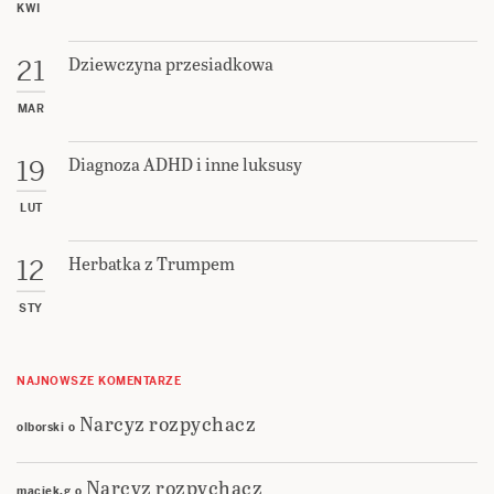
KWI
Dziewczyna przesiadkowa
21
MAR
Diagnoza ADHD i inne luksusy
19
LUT
Herbatka z Trumpem
12
STY
NAJNOWSZE KOMENTARZE
Narcyz rozpychacz
olborski
o
Narcyz rozpychacz
maciek.g
o