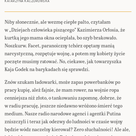
KATARZYNA KACZOROWSKA
Niby słonecznie, ale wezmę ciepłe palto, czytałam
w „Dziejach człowieka piszącego” Kazimierza Orłosia, że
kurtką jego mama okna ocieplała, bo szyb brakowało.
Noszkurw. Facet, paranoiczny tchórz opętany manią
narcystyczną, rozpętuje wojnę, a potem my kobiety życie
poczęte musimy ratować. No, ciekawe, jak towarzyszka
Kaja Godek na barykadach się sprawdzi.
Znów szukam ładowarki, może zapas powerbanków po
pracy kupię, ależ fajnie, że mam rower, na wojnie ropa
cenniejsza niż złoto, o tankowaniu zapomnę, dobrze, że
w radiu pracuję, jeszcze niedawno wróżono śmierć tego
medium. Nasze radio narodowe agenci i agentki Putina
zniszczyli i teraz jak odezwy do ludności w czasie wojny
będzie wódz naczelny kierował? Zero słuchalności! Ale ale,