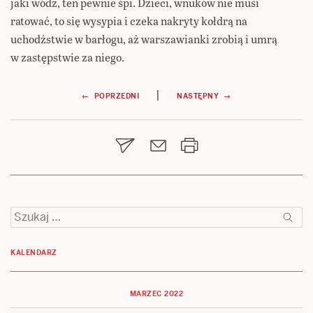
jaki wódz, ten pewnie śpi. Dzieci, wnuków nie musi
ratować, to się wysypia i czeka nakryty kołdrą na
uchodźstwie w barłogu, aż warszawianki zrobią i umrą
w zastępstwie za niego.
Nawigacja
|
← POPRZEDNI
NASTĘPNY →
wpisu
Szukaj:
KALENDARZ
MARZEC 2022