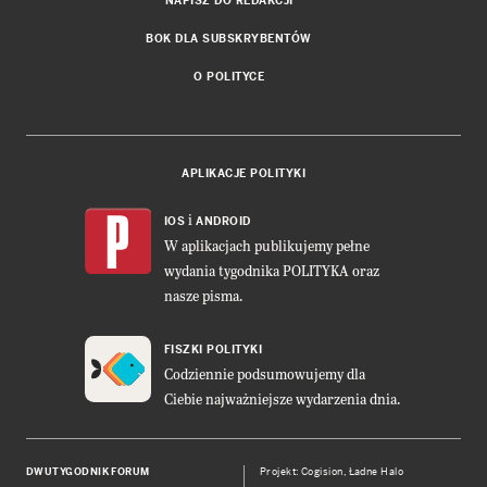
NAPISZ DO REDAKCJI
BOK DLA SUBSKRYBENTÓW
O POLITYCE
APLIKACJE POLITYKI
i
IOS
ANDROID
W aplikacjach publikujemy pełne
wydania tygodnika POLITYKA oraz
nasze pisma.
FISZKI POLITYKI
Codziennie podsumowujemy dla
Ciebie najważniejsze wydarzenia dnia.
DWUTYGODNIK FORUM
Projekt:
Cogision
,
Ładne Halo