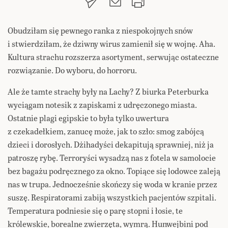
Obudziłam się pewnego ranka z niespokojnych snów
i stwierdziłam, że dziwny wirus zamienił się w wojnę. Aha.
Kultura strachu rozszerza asortyment, serwując ostateczne
rozwiązanie. Do wyboru, do horroru.
Ale że tamte strachy były na Lachy? Z biurka Peterburka
wyciągam notesik z zapiskami z udręczonego miasta.
Ostatnie plagi egipskie to była tylko uwertura
z czekadełkiem, zanucę może, jak to szło: smog zabójcą
dzieci i dorosłych. Dżihadyści dekapitują sprawniej, niż ja
patroszę rybę. Terroryści wysadzą nas z fotela w samolocie
bez bagażu podręcznego za okno. Topiące się lodowce zaleją
nas w trupa. Jednocześnie skończy się woda w kranie przez
suszę. Respiratorami zabiją wszystkich pacjentów szpitali.
Temperatura podniesie się o parę stopni i łosie, te
królewskie, borealne zwierzęta, wymrą. Hunwejbini pod