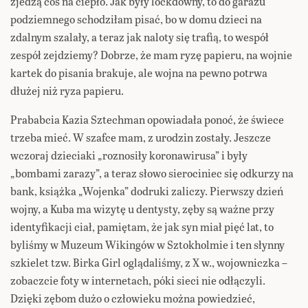
zjedzą coś na ciepło. Jak były lockdowny, to do garażu
podziemnego schodziłam pisać, bo w domu dzieci na
zdalnym szalały, a teraz jak naloty się trafią, to wespół
zespół zejdziemy? Dobrze, że mam ryzę papieru, na wojnie
kartek do pisania brakuje, ale wojna na pewno potrwa
dłużej niż ryza papieru.
Prababcia Kazia Sztechman opowiadała ponoć, że świece
trzeba mieć. W szafce mam, z urodzin zostały. Jeszcze
wczoraj dzieciaki „roznosiły koronawirusa” i były
„bombami zarazy”, a teraz słowo sierociniec się odkurzy na
bank, książka „Wojenka” dodruki zaliczy. Pierwszy dzień
wojny, a Kuba ma wizytę u dentysty, zęby są ważne przy
identyfikacji ciał, pamiętam, że jak syn miał pięć lat, to
byliśmy w Muzeum Wikingów w Sztokholmie i ten słynny
szkielet tzw. Birka Girl oglądaliśmy, z X w., wojowniczka –
zobaczcie foty w internetach, póki sieci nie odłączyli.
Dzięki zębom dużo o człowieku można powiedzieć,