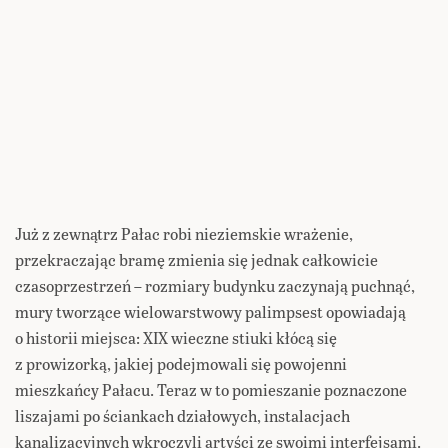
Już z zewnątrz Pałac robi nieziemskie wrażenie,
przekraczając bramę zmienia się jednak całkowicie
czasoprzestrzeń – rozmiary budynku zaczynają puchnąć,
mury tworzące wielowarstwowy palimpsest opowiadają
o historii miejsca: XIX wieczne stiuki kłócą się
z prowizorką, jakiej podejmowali się powojenni
mieszkańcy Pałacu. Teraz w to pomieszanie poznaczone
liszajami po ściankach działowych, instalacjach
kanalizacyjnych wkroczyli artyści ze swoimi interfejsami.