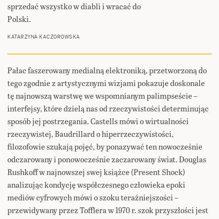
sprzedać wszystko w diabli i wracać do
Polski.
KATARZYNA KACZOROWSKA
Pałac faszerowany medialną elektroniką, przetworzoną do
tego zgodnie z artystycznymi wizjami pokazuje doskonale
tę najnowszą warstwę we wspomnianym palimpseście –
interfejsy, które dzielą nas od rzeczywistości determinując
sposób jej postrzegania. Castells mówi o wirtualności
rzeczywistej, Baudrillard o hiperrzeczywistości,
filozofowie szukają pojęć, by ponazywać ten nowocześnie
odczarowany i ponowocześnie zaczarowany świat. Douglas
Rushkoff w najnowszej swej książce (Present Shock)
analizując kondycję współczesnego człowieka epoki
mediów cyfrowych mówi o szoku teraźniejszości –
przewidywany przez Tofflera w 1970 r. szok przyszłości jest