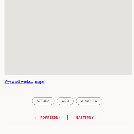
Wyświetl większą mapę
SZTUKA
WRO
WROCŁAW
Nawigacja
|
← POPRZEDNI
NASTĘPNY →
wpisu