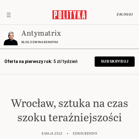
ZALOGUJ
Antymatrix
BLOG EDWINA BENDYKA
Oferta na pierwszy rok:
5 zł/tydzień
SUBSKRYBUJ
Wrocław, sztuka na czas
szoku teraźniejszości
8 MAJA 2013
EDWIN BENDYK