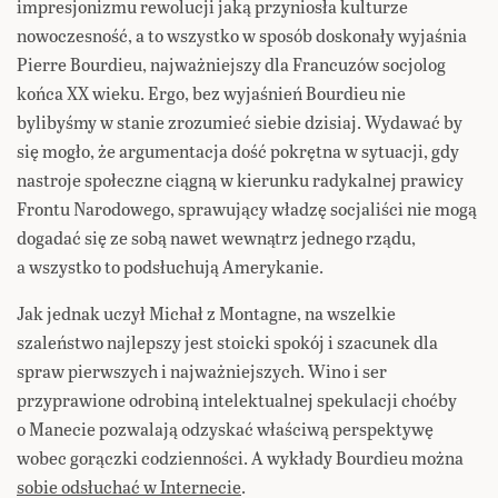
impresjonizmu rewolucji jaką przyniosła kulturze
nowoczesność, a to wszystko w sposób doskonały wyjaśnia
Pierre Bourdieu, najważniejszy dla Francuzów socjolog
końca XX wieku. Ergo, bez wyjaśnień Bourdieu nie
bylibyśmy w stanie zrozumieć siebie dzisiaj. Wydawać by
się mogło, że argumentacja dość pokrętna w sytuacji, gdy
nastroje społeczne ciągną w kierunku radykalnej prawicy
Frontu Narodowego, sprawujący władzę socjaliści nie mogą
dogadać się ze sobą nawet wewnątrz jednego rządu,
a wszystko to podsłuchują Amerykanie.
Jak jednak uczył Michał z Montagne, na wszelkie
szaleństwo najlepszy jest stoicki spokój i szacunek dla
spraw pierwszych i najważniejszych. Wino i ser
przyprawione odrobiną intelektualnej spekulacji choćby
o Manecie pozwalają odzyskać właściwą perspektywę
wobec gorączki codzienności. A wykłady Bourdieu można
sobie odsłuchać w Internecie
.