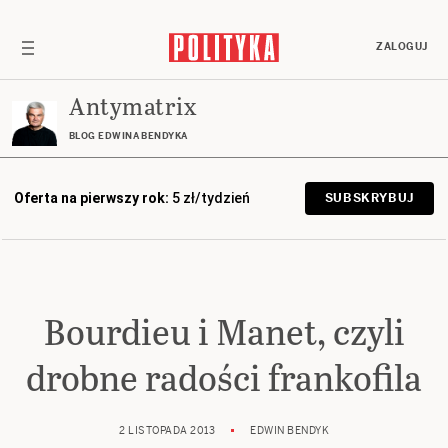
ZALOGUJ
Antymatrix
BLOG EDWINA BENDYKA
Oferta na pierwszy rok:
5 zł/tydzień
SUBSKRYBUJ
Bourdieu i Manet, czyli
drobne radości frankofila
2 LISTOPADA 2013
EDWIN BENDYK