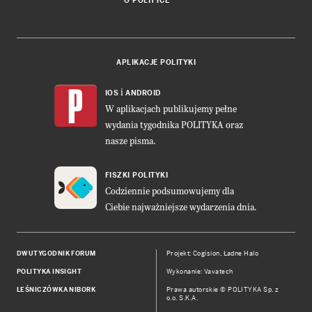
O POLITYCE
APLIKACJE POLITYKI
i
IOS
ANDROID
W aplikacjach publikujemy pełne
wydania tygodnika POLITYKA oraz
nasze pisma.
FISZKI POLITYKI
Codziennie podsumowujemy dla
Ciebie najważniejsze wydarzenia dnia.
DWUTYGODNIK FORUM
Projekt:
Cogision
,
Ładne Halo
POLITYKA INSIGHT
Wykonanie: Vavatech
LEŚNICZÓWKA NIBORK
Prawa autorskie © POLITYKA Sp. z
o.o. S.K.A.