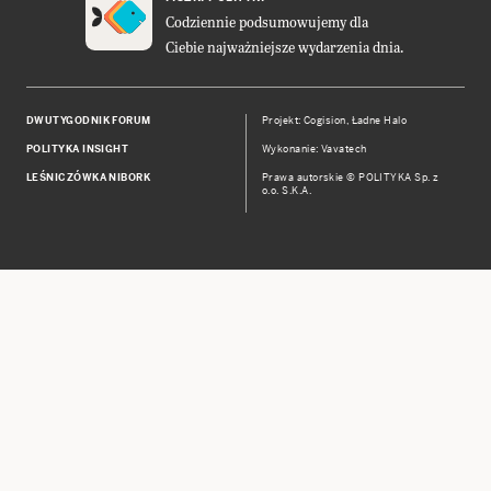
Codziennie podsumowujemy dla
Ciebie najważniejsze wydarzenia dnia.
DWUTYGODNIK FORUM
Projekt:
Cogision
,
Ładne Halo
POLITYKA INSIGHT
Wykonanie: Vavatech
LEŚNICZÓWKA NIBORK
Prawa autorskie © POLITYKA Sp. z
o.o. S.K.A.