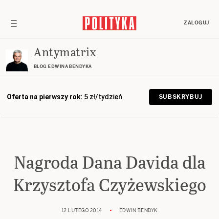
ZALOGUJ
Antymatrix
BLOG EDWINA BENDYKA
Oferta na pierwszy rok:
5 zł/tydzień
SUBSKRYBUJ
Nagroda Dana Davida dla
Krzysztofa Czyżewskiego
12 LUTEGO 2014
EDWIN BENDYK