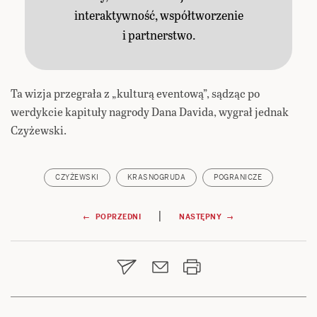
interaktywność, współtworzenie
i partnerstwo.
Ta wizja przegrała z „kulturą eventową”, sądząc po
werdykcie kapituły nagrody Dana Davida, wygrał jednak
Czyżewski.
CZYŻEWSKI
KRASNOGRUDA
POGRANICZE
Nawigacja
|
← POPRZEDNI
NASTĘPNY →
wpisu