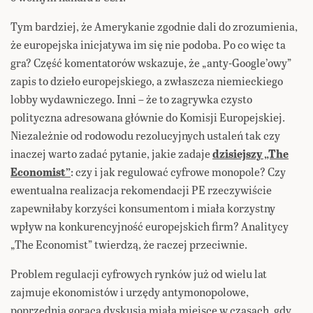
Tym bardziej, że Amerykanie zgodnie dali do zrozumienia,
że europejska inicjatywa im się nie podoba. Po co więc ta
gra? Część komentatorów wskazuje, że „anty-Google’owy”
zapis to dzieło europejskiego, a zwłaszcza niemieckiego
lobby wydawniczego. Inni – że to zagrywka czysto
polityczna adresowana głównie do Komisji Europejskiej.
Niezależnie od rodowodu rezolucyjnych ustaleń tak czy
inaczej warto zadać pytanie, jakie zadaje
dzisiejszy „The
Economist”
: czy i jak regulować cyfrowe monopole? Czy
ewentualna realizacja rekomendacji PE rzeczywiście
zapewniłaby korzyści konsumentom i miała korzystny
wpływ na konkurencyjność europejskich firm? Analitycy
„The Economist” twierdzą, że raczej przeciwnie.
Problem regulacji cyfrowych rynków już od wielu lat
zajmuje ekonomistów i urzędy antymonopolowe,
poprzednia gorąca dyskusja miała miejsce w czasach, gdy