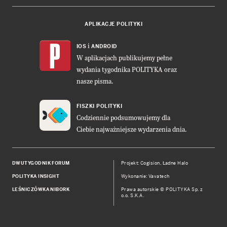
APLIKACJE POLITYKI
i
IOS
ANDROID
W aplikacjach publikujemy pełne
wydania tygodnika POLITYKA oraz
nasze pisma.
FISZKI POLITYKI
Codziennie podsumowujemy dla
Ciebie najważniejsze wydarzenia dnia.
DWUTYGODNIK FORUM
Projekt:
Cogision
,
Ładne Halo
POLITYKA INSIGHT
Wykonanie: Vavatech
LEŚNICZÓWKA NIBORK
Prawa autorskie © POLITYKA Sp. z
o.o. S.K.A.