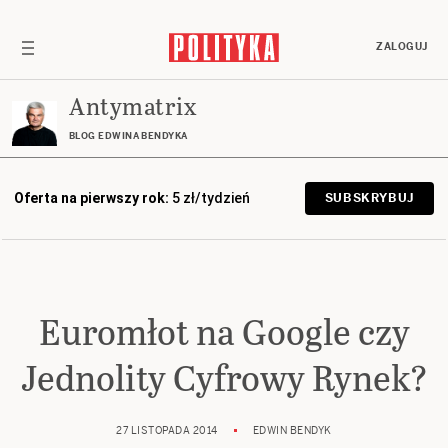
ZALOGUJ
Antymatrix
BLOG EDWINA BENDYKA
Oferta na pierwszy rok:
5 zł/tydzień
SUBSKRYBUJ
Euromłot na Google czy
Jednolity Cyfrowy Rynek?
27 LISTOPADA 2014
EDWIN BENDYK