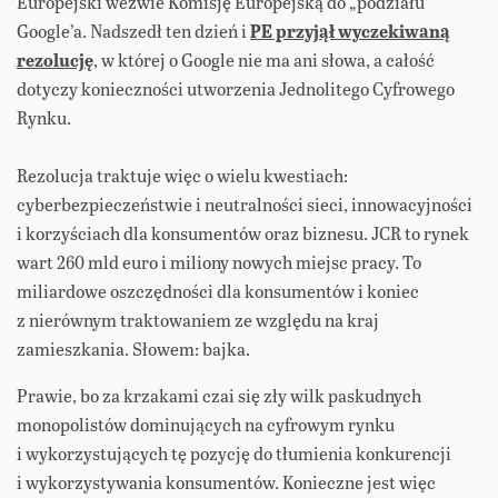
Europejski wezwie Komisję Europejską do „podziału”
Google’a. Nadszedł ten dzień i
PE przyjął wyczekiwaną
rezolucję
, w której o Google nie ma ani słowa, a całość
dotyczy konieczności utworzenia Jednolitego Cyfrowego
Rynku.
Rezolucja traktuje więc o wielu kwestiach:
cyberbezpieczeństwie i neutralności sieci, innowacyjności
i korzyściach dla konsumentów oraz biznesu. JCR to rynek
wart 260 mld euro i miliony nowych miejsc pracy. To
miliardowe oszczędności dla konsumentów i koniec
z nierównym traktowaniem ze względu na kraj
zamieszkania. Słowem: bajka.
Prawie, bo za krzakami czai się zły wilk paskudnych
monopolistów dominujących na cyfrowym rynku
i wykorzystujących tę pozycję do tłumienia konkurencji
i wykorzystywania konsumentów. Konieczne jest więc