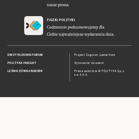
nasze pisma.
FISZKI POLITYKI
Codziennie podsumowujemy dla
Ciebie najważniejsze wydarzenia dnia.
DWUTYGODNIK FORUM
Projekt:
Cogision
,
Ładne Halo
POLITYKA INSIGHT
Wykonanie: Vavatech
LEŚNICZÓWKA NIBORK
Prawa autorskie © POLITYKA Sp. z
o.o. S.K.A.