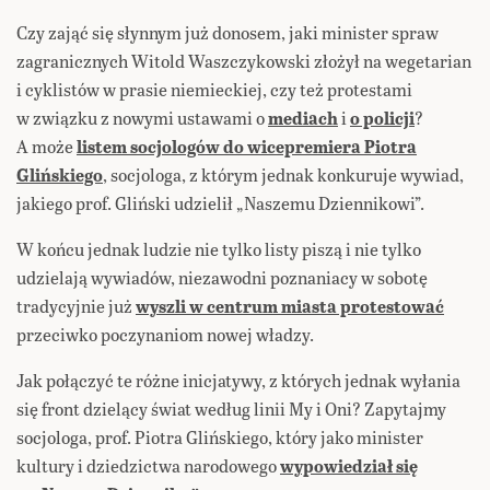
Czy zająć się słynnym już donosem, jaki minister spraw
zagranicznych Witold Waszczykowski złożył na wegetarian
i cyklistów w prasie niemieckiej, czy też protestami
w związku z nowymi ustawami o
mediach
i
o policji
?
A może
listem socjologów do wicepremiera Piotra
Glińskiego
, socjologa, z którym jednak konkuruje wywiad,
jakiego prof. Gliński udzielił „Naszemu Dziennikowi”.
W końcu jednak ludzie nie tylko listy piszą i nie tylko
udzielają wywiadów, niezawodni poznaniacy w sobotę
tradycyjnie już
wyszli w centrum miasta protestować
przeciwko poczynaniom nowej władzy.
Jak połączyć te różne inicjatywy, z których jednak wyłania
się front dzielący świat według linii My i Oni? Zapytajmy
socjologa, prof. Piotra Glińskiego, który jako minister
kultury i dziedzictwa narodowego
wypowiedział się