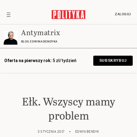
ZALOGUJ
Antymatrix
BLOG EDWINA BENDYKA
Oferta na pierwszy rok:
5 zł/tydzień
SUBSKRYBUJ
Ełk. Wszyscy mamy
problem
3 STYCZNIA 2017
EDWIN BENDYK