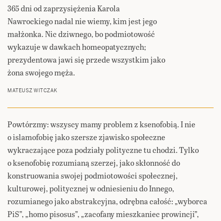
365 dni od zaprzysiężenia Karola
Nawrockiego nadal nie wiemy, kim jest jego
małżonka. Nic dziwnego, bo podmiotowość
wykazuje w dawkach homeopatycznych;
prezydentowa jawi się przede wszystkim jako
żona swojego męża.
MATEUSZ WITCZAK
Powtórzmy: wszyscy mamy problem z ksenofobią. I nie
o islamofobię jako szersze zjawisko społeczne
wykraczające poza podziały polityczne tu chodzi. Tylko
o ksenofobię rozumianą szerzej, jako skłonność do
konstruowania swojej podmiotowości społecznej,
kulturowej, politycznej w odniesieniu do Innego,
rozumianego jako abstrakcyjna, odrębna całość: „wyborca
PiS”, „homo pisosus”, „zacofany mieszkaniec prowincji”,