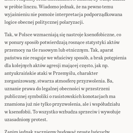
w próbie linczu. Wiadomo jednak, że na pewno temu
wyjaśnieniu nie pomoże interpretacja podporządkowana
logice obecnej politycznej polaryzacji.
Tak, w Polsce wzmacniają się nastroje ksenofobiczne, co
w ponury sposób potwierdzają rosnące statystyki aktów
przemocy na tle rasowym lub etnicznym. Tak, aparat
państwa nie reaguje we właściwy sposób, a brak potępienia
dla kolejnych aktów agresji mającej często, jak np.
antyukraińskie ataki w Przemyślu, charakter
zorganizowany, stwarza atmosferę przyzwolenia. Ba,
uznanie prawa do legalnej obecności w przestrzeni
publicznej symboliki o rasistowskich konotacjach ma
znamiona już nie tylko przyzwolenia, ale i współudziału
w ksenofobii. To wszystko wzbudza sprzeciw i wywołuje
uzasadniony protest.
Zanim jednak zaczniemy budować proste łańcuchy