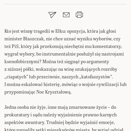
Kto jest winny tragedii w Ełku: opozycja, która jak głosi
minister Błaszczak, nie chce uznać wyniku wyborów, czy
też PiS, który jak przekonują niechętni mu komentatorzy,
wygrał wybory, bo instrumentalnie posłużył się nastrojami
ksenofobicznymi? Można też sięgnąć po argumenty
z niższej półki, wskazując na winę szukających rozróby
„ciapatych” lub przeciwnie, naszych „katofaszystów”.
I można eskalować histerię, mówiąc o wojnie cywilizacji lub
przypominając Noc Kryształową.
Jedna osoba nie żyje, inne mają zmarnowane życie – do
prokuratury i sądu należy wyjaśnienie prawno-karnych
aspektów awantury. Trudniej będzie wyjaśnić emocje,
które rozpaliły setki mieszkańców miasta, by wziąć udział