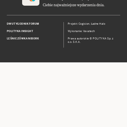
Ciebie najważniejsze wydarzenia dnia.
DWUTYGODNIK FORUM
Projekt:
Cogision
,
Ładne Halo
POLITYKA INSIGHT
Wykonanie: Vavatech
LEŚNICZÓWKA NIBORK
Prawa autorskie © POLITYKA Sp. z
o.o. S.K.A.