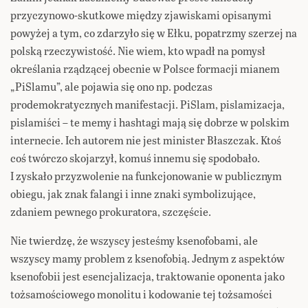
przyczynowo-skutkowe między zjawiskami opisanymi
powyżej a tym, co zdarzyło się w Ełku, popatrzmy szerzej na
polską rzeczywistość. Nie wiem, kto wpadł na pomysł
określania rządzącej obecnie w Polsce formacji mianem
„PiSlamu”, ale pojawia się ono np. podczas
prodemokratycznych manifestacji. PiSlam, pislamizacja,
pislamiści – te memy i hashtagi mają się dobrze w polskim
internecie. Ich autorem nie jest minister Błaszczak. Ktoś
coś twórczo skojarzył, komuś innemu się spodobało.
I zyskało przyzwolenie na funkcjonowanie w publicznym
obiegu, jak znak falangi i inne znaki symbolizujące,
zdaniem pewnego prokuratora, szczęście.
Nie twierdzę, że wszyscy jesteśmy ksenofobami, ale
wszyscy mamy problem z ksenofobią. Jednym z aspektów
ksenofobii jest esencjalizacja, traktowanie oponenta jako
tożsamościowego monolitu i kodowanie tej tożsamości