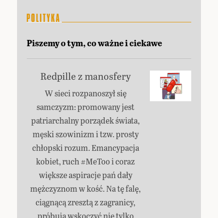
Piszemy o tym, co ważne i ciekawe
Redpille z manosfery
W sieci rozpanoszył się
samczyzm: promowany jest
patriarchalny porządek świata,
męski szowinizm i tzw. prosty
chłopski rozum. Emancypacja
kobiet, ruch #MeToo i coraz
większe aspiracje pań dały
mężczyznom w kość. Na tę falę,
ciągnącą zresztą z zagranicy,
próbują wskoczyć nie tylko