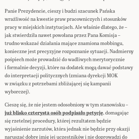
Panie Prezydencie, cieszy i budzi szacunek Pańska
wrażliwość na kwestie praw pracowniczych i stosunków
pracy w miejskich instytucjach. Ale właśnie dlatego, że –
jak stwierdziła nawet powołana przez Pana Komisja –
trudno wskazać działania mające znamiona mobbingu,
konieczne jest precyzyjne rozpoznanie sytuacji. Nadmierny
pośpiech może prowadzić do wadliwych merytorycznie
i formalnie decyzji, które na dodatek mogą dawać podstawy
do interpretacji politycznych (zmiana dyrekcji MOK
w związku z potrzebami zbliżającej się kampanii
wyborczej).
Cieszę się, że nie jestem odosobniony w tym stanowisku –
już blisko czterysta osób podpisało petycję
, domagając
się rzetelnej procedury, której rezultatem będzie
wyjaśnienie zarzutów, która jednak nie będzie przy okazji
naruszać dobre imię jej uczestników i nie doprowadzi do