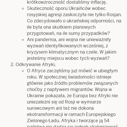
krótkowzroczność dostaliśmy inflację.
Skuteczność oporu Ukraińców wobec
rosyjskiej agresji zaskoczyła nie tylko Rosjan.
Co zdecydowało o ukraińskiej odporności, na
ile była ona skutkiem planowych
przygotowań, na ile sumy przypadków?
Ani pandemia, ani wojna nie unieważniły
wyzwań identyfikowanych wcześniej, z
kryzysem klimatycznym na czele. W jakim
jesteśmy miejscu wobec tych wyzwań?
Odkrywanie Afryki.
O Afryce zaczęliśmy już mówić w ubiegłym
roku. W społecznej świadomości istnieje
głównie jako źródło problemów związanych
choćby z napływem migrantów. Wojna w
Ukrainie pokazała, że Europa bez Afryki nie
uniezależni się od Rosji w wymiarze
surowcowym ani też nie dokona
ekotransformacji w ramach Europejskiego
Zielonego Ładu. Afryka i tworzące ją 54
państwa nie dadzą się jednak skolonizować