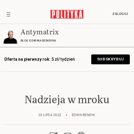
ZALOGUJ
Antymatrix
BLOG EDWINA BENDYKA
Oferta na pierwszy rok:
5 zł/tydzień
SUBSKRYBUJ
Nadzieja w mroku
10 LIPCA 2022
EDWIN BENDYK