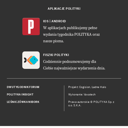
APLIKACJE POLITYKI
i
IOS
ANDROID
W aplikacjach publikujemy pełne
wydania tygodnika POLITYKA oraz
nasze pisma.
FISZKI POLITYKI
Codziennie podsumowujemy dla
Ciebie najważniejsze wydarzenia dnia.
DWUTYGODNIK FORUM
Projekt:
Cogision
,
Ładne Halo
POLITYKA INSIGHT
Wykonanie: Vavatech
LEŚNICZÓWKA NIBORK
Prawa autorskie © POLITYKA Sp. z
o.o. S.K.A.