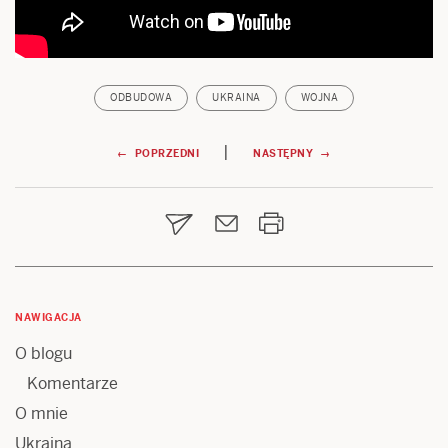
ODBUDOWA
UKRAINA
WOJNA
Nawigacja
|
← POPRZEDNI
NASTĘPNY →
wpisu
NAWIGACJA
O blogu
Komentarze
O mnie
Ukraina