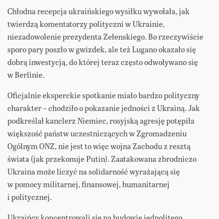
Chłodna recepcja ukraińskiego wysiłku wywołała, jak
twierdzą komentatorzy polityczni w Ukrainie,
niezadowolenie prezydenta Zełenskiego. Bo rzeczywiście
sporo pary poszło w gwizdek, ale też Lugano okazało się
dobrą inwestycją, do której teraz często odwoływano się
w Berlinie.
Oficjalnie eksperckie spotkanie miało bardzo polityczny
charakter – chodziło o pokazanie jedności z Ukrainą. Jak
podkreślał kanclerz Niemiec, rosyjską agresję potępiła
większość państw uczestniczących w Zgromadzeniu
Ogólnym ONZ, nie jest to więc wojna Zachodu z resztą
świata (jak przekonuje Putin). Zaatakowana zbrodniczo
Ukraina może liczyć na solidarność wyrażającą się
w pomocy militarnej, finansowej, humanitarnej
i politycznej.
Ukraińcy koncentrowali się na budowie jednolitego