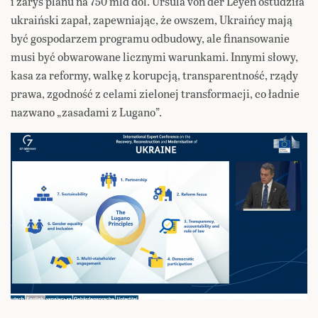
i zarys planu na 750 mld dol. Ursula von der Leyen ostudziła
ukraiński zapał, zapewniając, że owszem, Ukraińcy mają
być gospodarzem programu odbudowy, ale finansowanie
musi być obwarowane licznymi warunkami. Innymi słowy,
kasa za reformy, walkę z korupcją, transparentność, rządy
prawa, zgodność z celami zielonej transformacji, co ładnie
nazwano „zasadami z Lugano”.