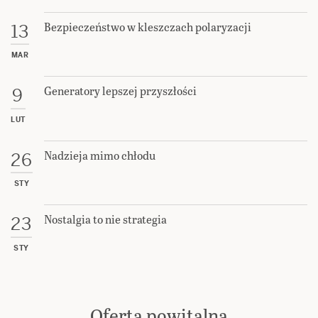
Bezpieczeństwo w kleszczach polaryzacji
13
MAR
Generatory lepszej przyszłości
9
LUT
Nadzieja mimo chłodu
26
STY
Nostalgia to nie strategia
23
STY
Oferta powitalna