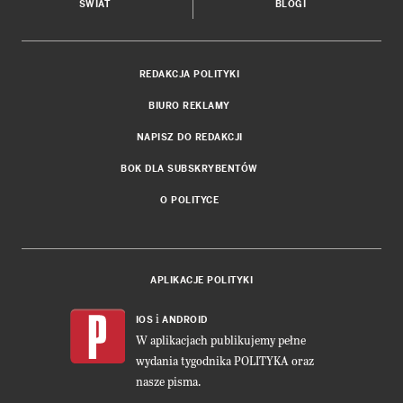
ŚWIAT
BLOGI
REDAKCJA POLITYKI
BIURO REKLAMY
NAPISZ DO REDAKCJI
BOK DLA SUBSKRYBENTÓW
O POLITYCE
APLIKACJE POLITYKI
i
IOS
ANDROID
W aplikacjach publikujemy pełne
wydania tygodnika POLITYKA oraz
nasze pisma.