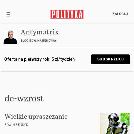
ZALOGUJ
Antymatrix
BLOG EDWINA BENDYKA
Oferta na pierwszy rok:
5 zł/tydzień
SUBSKRYBUJ
de-wzrost
Wielkie upraszczanie
EDWIN BENDYK