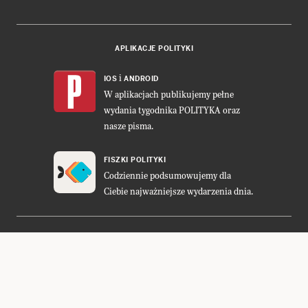
APLIKACJE POLITYKI
i
IOS
ANDROID
W aplikacjach publikujemy pełne
wydania tygodnika POLITYKA oraz
nasze pisma.
FISZKI POLITYKI
Codziennie podsumowujemy dla
Ciebie najważniejsze wydarzenia dnia.
DWUTYGODNIK FORUM
Projekt:
Cogision
,
Ładne Halo
POLITYKA INSIGHT
Wykonanie: Vavatech
LEŚNICZÓWKA NIBORK
Prawa autorskie © POLITYKA Sp. z
o.o. S.K.A.