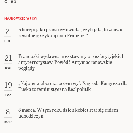
« Feb
NAJNOWSZE WPISY
Aborcja jako prawo człowieka, czyli jaką to znowu
2
rewolucję szykują nam Francuzi?
LUT
Francuski wydawca aresztowany przez brytyjskich
21
antyterrorystów. Powód? Antymacronowskie
poglądy
KWI
„Najpierw aborcja, potem wy”. Nagroda Kongresu dla
19
Tuska to feministyczna Realpolitik
PAŹ
8 marca. W tym roku dzień kobiet stał się dniem
8
uchodźczyń
MAR