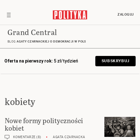
ZALOGUJ
Grand Central
BLOG
AGATY CZARNACKIEJ O DEMOKRACJI W POLSCE, UNII I NA ŚWIECIE
Oferta na pierwszy rok:
5 zł/tydzień
SUBSKRYBUJ
kobiety
Nowe formy polityczności
kobiet
KOMENTARZE (8)
AGATA CZARNACKA