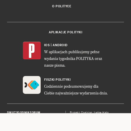
O POLITYCE
APLIKACJE POLITYKI
i
IOS
ANDROID
W aplikacjach publikujemy pełne
wydania tygodnika POLITYKA oraz
nasze pisma.
FISZKI POLITYKI
Codziennie podsumowujemy dla
Ciebie najważniejsze wydarzenia dnia.
DWUTYGODNIK FORUM
Projekt:
Cogision
,
Ładne Halo
POLITYKA INSIGHT
Wykonanie: Vavatech
LEŚNICZÓWKA NIBORK
Prawa autorskie © POLITYKA Sp. z