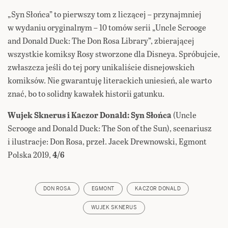
„Syn Słońca” to pierwszy tom z liczącej – przynajmniej
w wydaniu oryginalnym – 10 tomów serii „Uncle Scrooge
and Donald Duck: The Don Rosa Library”, zbierającej
wszystkie komiksy Rosy stworzone dla Disneya. Spróbujcie,
zwłaszcza jeśli do tej pory unikaliście disnejowskich
komiksów. Nie gwarantuję literackich uniesień, ale warto
znać, bo to solidny kawałek historii gatunku.
Wujek Sknerus i Kaczor Donald: Syn Słońca
(Uncle
Scrooge and Donald Duck: The Son of the Sun), scenariusz
i ilustracje: Don Rosa, przeł. Jacek Drewnowski, Egmont
Polska 2019,
4/6
DON ROSA
EGMONT
KACZOR DONALD
WUJEK SKNERUS