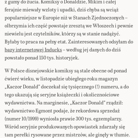
z gumy do żucia. Komiksy o Donaldzie, Mikim i całej
ferajnie miewały wzloty i upadki, dziś chyba są wciąż
popularniejsze w Europie niż w Stanach Zjednoczonych –
olbrzymia ich część powstaje zresztą we Włoszech i pewnie
niewielu jest czytelników, którzy są w stanie nadążyć.
Byłaby to praca na pełny etat. Zainteresowanych odsyłam do
bazy internetowej Inducks
– według jej danych do dziś
powstało ponad 150 tys. historyjek.
W Polsce disnejowskie komiksy są stale obecne od ponad
ćwierć wieku, w listopadzie ubiegłego roku magazyn
„Kaczor Donald” doczekał się tysięcznego (!) numeru, a do
tego ukazują się seryjne książeczki i okolicznościowe
wydawnictwa. Na marginesie, „Kaczor Donald” rządził:
wydawnictwo Egmont podaje, że rekordowa sprzedaż
(numer 10/1999) wyniosła prawie 300 tys. egzemplarzy.
Wśród seryjnie produkowanych opowiastek zdarzały się
tam perełki rysowane przez mistrzów, ale ginęły w tłumie.