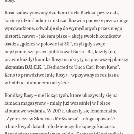
Rosa, zafascynowany dziełami Carla Barksa, przez całą
karierę idzie śladami mistrza. Rozwija pomysły przez niego
wprowadzone, odwołuje się do wymyślonych przez niego
historii, nawet – jak sam pisze – akcję swoich komiksów
osadza „gdzieś w połowie lat 50.”, czyli gdy swoje
najsłynniejsze prace publikował Barks. Ba, każdy (no,
prawie każdy) komiks Rosy ma ukryty na pierwszej planszy
akronim D.U.C.K.
(„Dedicated to Unca Carl from Keno”,
Keno to prawdziwe imię Rosy) – wpisywany rzecz jasna
w hołdzie ulubionemu artyście.
Komiksy Rosy – nie licząc tych, które ukazywały się na
łamach magazynów – miały już wcześniej w Polsce
albumowe wydania. W 2017 r. ukazały się fenomenalne
„Życie i czasy Sknerusa McKwacza” – długa opowieść
o burzliwych latach młodzieńczych skąpego kaczora.
Również we wspomnianym cyklu „Kaczogród” pojawił się