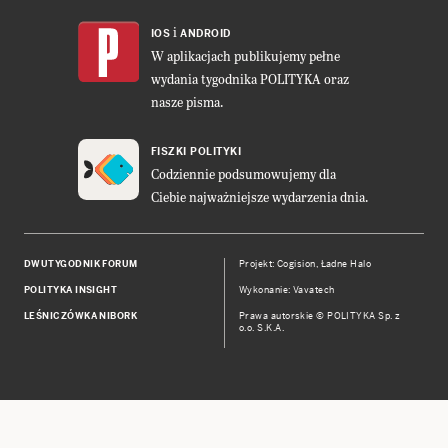
i
IOS
ANDROID
W aplikacjach publikujemy pełne
wydania tygodnika POLITYKA oraz
nasze pisma.
FISZKI POLITYKI
Codziennie podsumowujemy dla
Ciebie najważniejsze wydarzenia dnia.
DWUTYGODNIK FORUM
Projekt:
Cogision
,
Ładne Halo
POLITYKA INSIGHT
Wykonanie: Vavatech
LEŚNICZÓWKA NIBORK
Prawa autorskie © POLITYKA Sp. z
o.o. S.K.A.