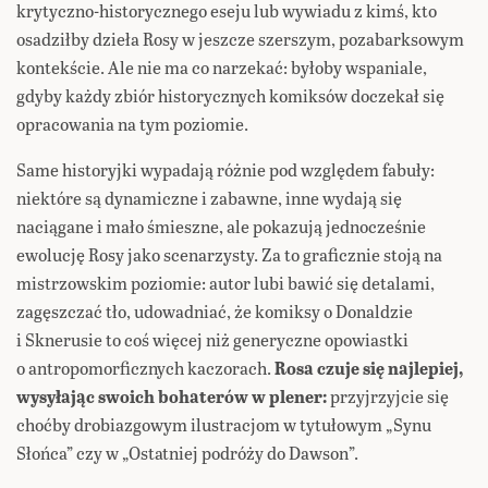
krytyczno-historycznego eseju lub wywiadu z kimś, kto
osadziłby dzieła Rosy w jeszcze szerszym, pozabarksowym
kontekście. Ale nie ma co narzekać: byłoby wspaniale,
gdyby każdy zbiór historycznych komiksów doczekał się
opracowania na tym poziomie.
Same historyjki wypadają różnie pod względem fabuły:
niektóre są dynamiczne i zabawne, inne wydają się
naciągane i mało śmieszne, ale pokazują jednocześnie
ewolucję Rosy jako scenarzysty. Za to graficznie stoją na
mistrzowskim poziomie: autor lubi bawić się detalami,
zagęszczać tło, udowadniać, że komiksy o Donaldzie
i Sknerusie to coś więcej niż generyczne opowiastki
o antropomorficznych kaczorach.
Rosa czuje się najlepiej,
wysyłając swoich bohaterów w plener:
przyjrzyjcie się
choćby drobiazgowym ilustracjom w tytułowym „Synu
Słońca” czy w „Ostatniej podróży do Dawson”.