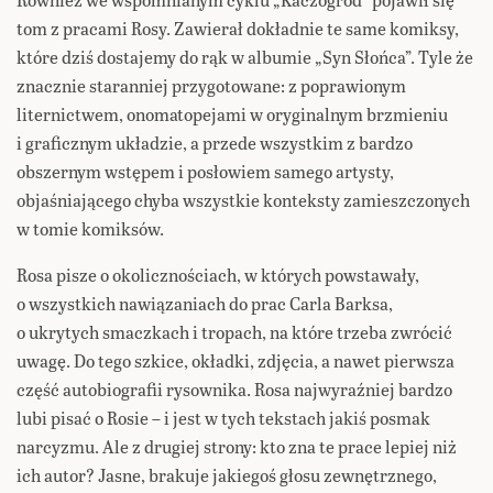
tom z pracami Rosy. Zawierał dokładnie te same komiksy,
które dziś dostajemy do rąk w albumie „Syn Słońca”. Tyle że
znacznie staranniej przygotowane: z poprawionym
liternictwem, onomatopejami w oryginalnym brzmieniu
i graficznym układzie, a przede wszystkim z bardzo
obszernym wstępem i posłowiem samego artysty,
objaśniającego chyba wszystkie konteksty zamieszczonych
w tomie komiksów.
Rosa pisze o okolicznościach, w których powstawały,
o wszystkich nawiązaniach do prac Carla Barksa,
o ukrytych smaczkach i tropach, na które trzeba zwrócić
uwagę. Do tego szkice, okładki, zdjęcia, a nawet pierwsza
część autobiografii rysownika. Rosa najwyraźniej bardzo
lubi pisać o Rosie – i jest w tych tekstach jakiś posmak
narcyzmu. Ale z drugiej strony: kto zna te prace lepiej niż
ich autor? Jasne, brakuje jakiegoś głosu zewnętrznego,