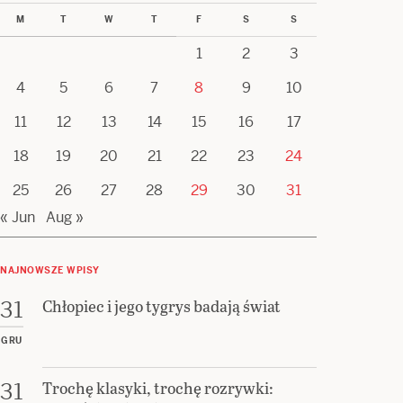
M
T
W
T
F
S
S
1
2
3
4
5
6
7
8
9
10
11
12
13
14
15
16
17
18
19
20
21
22
23
24
25
26
27
28
29
30
31
« Jun
Aug »
NAJNOWSZE WPISY
Chłopiec i jego tygrys badają świat
31
GRU
Trochę klasyki, trochę rozrywki:
31