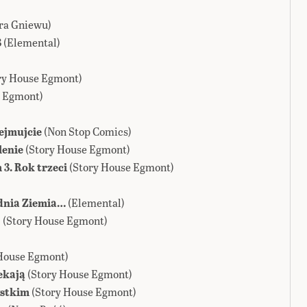
ra Gniewu)
3
(Elemental)
ry House Egmont)
e Egmont)
zejmujcie
(Non Stop Comics)
lenie
(Story House Egmont)
 3. Rok trzeci
(Story House Egmont)
 dnia Ziemia…
(Elemental)
!
(Story House Egmont)
 House Egmont)
iekają
(Story House Egmont)
ystkim
(Story House Egmont)