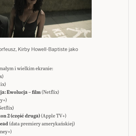
rfeusz, Kirby Howell-Baptiste jako
małym i wielkim ekranie:
x)
ix)
a: Ewolucja – film
(Netflix)
ey+)
etflix)
zon 2 (część druga)
(Apple TV+)
Dead
(data premiery amerykańskiej)
sney+)