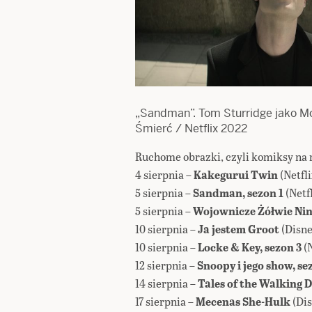
„Sandman”. Tom Sturridge jako Mo
Śmierć / Netflix 2022
Ruchome obrazki, czyli komiksy na 
4 sierpnia –
Kakegurui Twin
(Netfli
5 sierpnia –
Sandman, sezon 1
(Netfl
5 sierpnia –
Wojownicze Żółwie Ninj
10 sierpnia –
Ja jestem Groot
(Disn
10 sierpnia –
Locke & Key, sezon 3
(N
12 sierpnia –
Snoopy i jego show, se
14 sierpnia –
Tales of the Walking 
17 sierpnia –
Mecenas She-Hulk
(Di