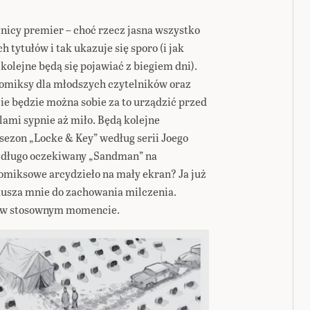
nicy premier – choć rzecz jasna wszystko
 tytułów i tak ukazuje się sporo (i jak
kolejne będą się pojawiać z biegiem dni).
komiksy dla młodszych czytelników oraz
ie będzie można sobie za to urządzić przed
ami sypnie aż miło. Będą kolejne
 sezon „Locke & Key” według serii Joego
e długo oczekiwany „Sandman” na
 komiksowe arcydzieło na mały ekran? Ja już
musza mnie do zachowania milczenia.
ę w stosownym momencie.