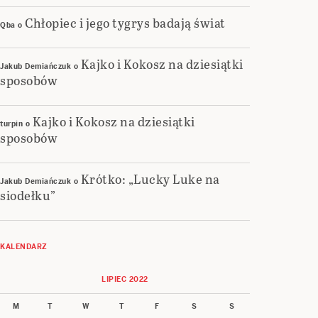
Chłopiec i jego tygrys badają świat
Qba
o
Kajko i Kokosz na dziesiątki
Jakub Demiańczuk
o
sposobów
Kajko i Kokosz na dziesiątki
turpin
o
sposobów
Krótko: „Lucky Luke na
Jakub Demiańczuk
o
siodełku”
KALENDARZ
LIPIEC 2022
M
T
W
T
F
S
S