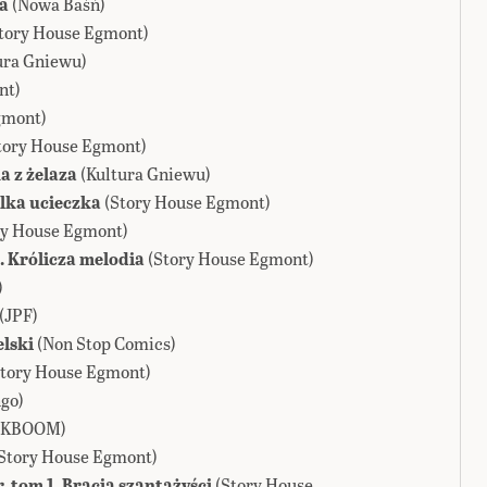
ra
(Nowa Baśń)
tory House Egmont)
ura Gniewu)
nt)
gmont)
tory House Egmont)
 z żelaza
(Kultura Gniewu)
elka ucieczka
(Story House Egmont)
ry House Egmont)
. Królicza melodia
(Story House Egmont)
)
(JPF)
elski
(Non Stop Comics)
Story House Egmont)
go)
(KBOOM)
Story House Egmont)
 tom 1. Bracia szantażyści
(Story House