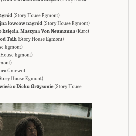
nagród
(Story House Egmont)
Wojna łowców nagród
(Story House Egmont)
o księcia. Maszyna Von Neumanna
(Kurc)
pod Tsih
(Story House Egmont)
se Egmont)
y House Egmont)
gmont)
ura Gniewu)
Story House Egmont)
wieść o Dicku Graysonie
(Story House