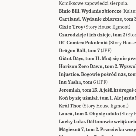
Komiksowe zapowiedzi sierpnia:
Binio Bill. Wydanie zbiorcze
(Kultu
Cartland. Wydanie zbiorcze, tom 
Cixi z Troy
(Story House Egmont)
Czarodzieje i ich dzieje, tom 2
(Sto
DC Comics: Pokolenia
(Story Hous
Dragon Ball, tom 7
(JPF)
Giant Days, tom 11. Mną się nie pr
Horizon Zero Dawn, tom 2. Wyzwo
Injustice. Bogowie pośród nas, tom
Inu Yasha, tom 6
(JPF)
Jeremiah, tom 25. A jeśli któregoś
Koń by się uśmiał, tom 1. Ale jazda
Król Thor
(Story House Egmont)
Louca, tom 3. Oby się udało
(Story
Lucky Luke. Daltonowie wciąż uc
Magiczna 7, tom 2. Przeciwko wsz