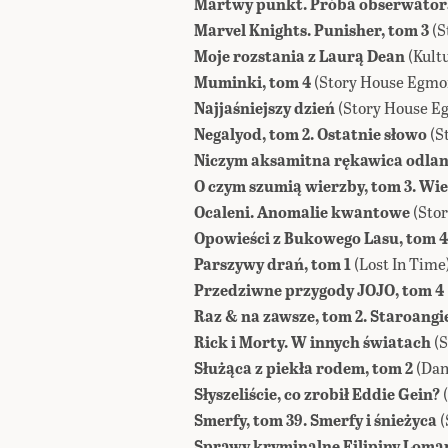
Martwy punkt. Próba obserwato
Marvel Knights. Punisher, tom 3
(S
Moje rozstania z Laurą Dean
(Kult
Muminki, tom 4
(Story House Egmo
Najjaśniejszy dzień
(Story House E
Negalyod, tom 2. Ostatnie słowo
(S
Niczym aksamitna rękawica odlana
O czym szumią wierzby, tom 3. Wi
Ocaleni. Anomalie kwantowe
(Sto
Opowieści z Bukowego Lasu, tom 4
Parszywy drań, tom 1
(Lost In Time
Przedziwne przygody JOJO, tom 4
Raz & na zawsze, tom 2. Staroangi
Rick i Morty. W innych światach
(
Służąca z piekła rodem, tom 2
(Dan
Słyszeliście, co zrobił Eddie Gein?
Smerfy, tom 39. Smerfy i śnieżyca
(
Sprawy kryminalne Filipiny Lomar,