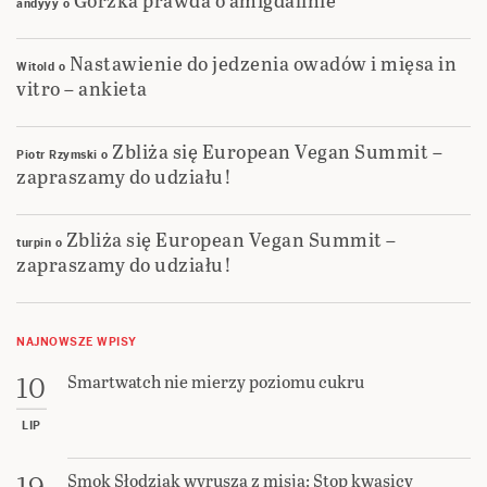
andyyy
o
Nastawienie do jedzenia owadów i mięsa in
Witold
o
vitro – ankieta
Zbliża się European Vegan Summit –
Piotr Rzymski
o
zapraszamy do udziału!
Zbliża się European Vegan Summit –
turpin
o
zapraszamy do udziału!
NAJNOWSZE WPISY
Smartwatch nie mierzy poziomu cukru
10
LIP
Smok Słodziak wyrusza z misją: Stop kwasicy