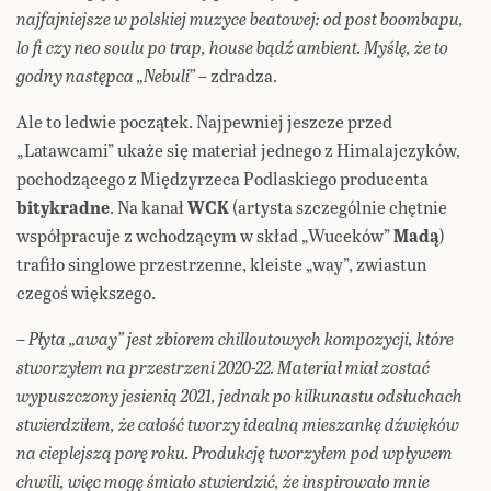
najfajniejsze w polskiej muzyce beatowej: od post boombapu,
lo fi czy neo soulu po trap, house bądź ambient. Myślę, że to
godny następca „Nebuli”
– zdradza.
Ale to ledwie początek. Najpewniej jeszcze przed
„Latawcami” ukaże się materiał jednego z Himalajczyków,
pochodzącego z Międzyrzeca Podlaskiego producenta
bitykradne
. Na kanał
WCK
(artysta szczególnie chętnie
współpracuje z wchodzącym w skład „Wuceków”
Madą
)
trafiło singlowe przestrzenne, kleiste „way”, zwiastun
czegoś większego.
–
Płyta „away” jest zbiorem chilloutowych kompozycji, które
stworzyłem na przestrzeni 2020-22. Materiał miał zostać
wypuszczony jesienią 2021, jednak po kilkunastu odsłuchach
stwierdziłem, że całość tworzy idealną mieszankę dźwięków
na cieplejszą porę roku. Produkcję tworzyłem pod wpływem
chwili, więc mogę śmiało stwierdzić, że inspirowało mnie