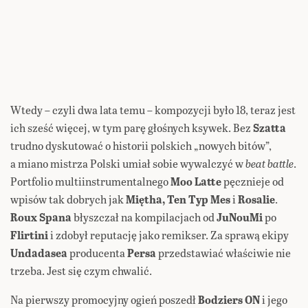
Wtedy – czyli dwa lata temu – kompozycji było 18, teraz jest
ich sześć więcej, w tym parę głośnych ksywek. Bez
Szatta
trudno dyskutować o historii polskich „nowych bitów”,
a miano mistrza Polski umiał sobie wywalczyć w
beat battle
.
Portfolio multiinstrumentalnego
Moo Latte
pęcznieje od
wpisów tak dobrych jak
Miętha, Ten Typ Mes
i
Rosalie
.
Roux Spana
błyszczał na kompilacjach od
JuNouMi
po
Flirtini
i zdobył reputację jako remikser. Za sprawą ekipy
Undadasea
producenta
Persa
przedstawiać właściwie nie
trzeba. Jest się czym chwalić.
Na pierwszy promocyjny ogień poszedł
Bodziers ON
i jego