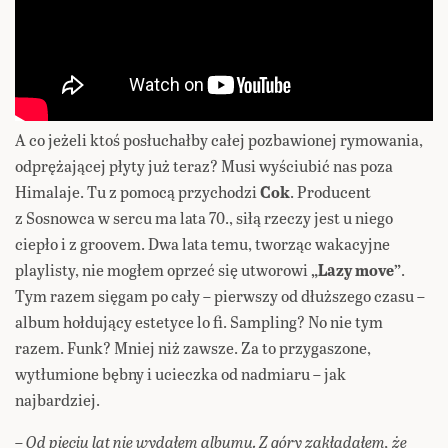
A co jeżeli ktoś posłuchałby całej pozbawionej rymowania,
odprężającej płyty już teraz? Musi wyściubić nas poza
Himalaje. Tu z pomocą przychodzi
Cok
. Producent
z Sosnowca w sercu ma lata 70., siłą rzeczy jest u niego
ciepło i z groovem. Dwa lata temu, tworząc wakacyjne
playlisty, nie mogłem oprzeć się utworowi
„Lazy move”
.
Tym razem sięgam po cały – pierwszy od dłuższego czasu –
album hołdujący estetyce lo fi. Sampling? No nie tym
razem. Funk? Mniej niż zawsze. Za to przygaszone,
wytłumione bębny i ucieczka od nadmiaru – jak
najbardziej.
–
Od pięciu lat nie wydałem albumu. Z góry zakładałem, że