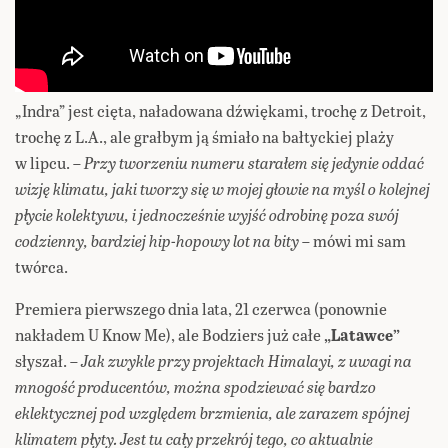
„Indra” jest cięta, naładowana dźwiękami, trochę z Detroit,
trochę z L.A., ale grałbym ją śmiało na bałtyckiej plaży
w lipcu. –
Przy tworzeniu numeru starałem się jedynie oddać
wizję klimatu, jaki tworzy się w mojej głowie na myśl o kolejnej
płycie kolektywu, i jednocześnie wyjść odrobinę poza swój
codzienny, bardziej hip-hopowy lot na bity
– mówi mi sam
twórca.
Premiera pierwszego dnia lata, 21 czerwca (ponownie
nakładem U Know Me), ale Bodziers już całe
„Latawce”
słyszał. –
Jak zwykle przy projektach Himalayi, z uwagi na
mnogość producentów, można spodziewać się bardzo
eklektycznej pod względem brzmienia, ale zarazem spójnej
klimatem płyty. Jest tu cały przekrój tego, co aktualnie