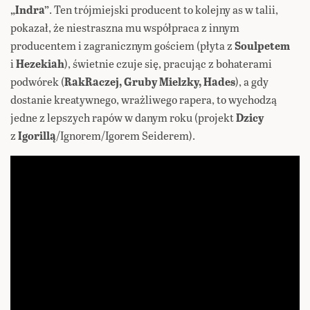
„Indra”
. Ten trójmiejski producent to kolejny as w talii,
pokazał, że niestraszna mu współpraca z innym
producentem i zagranicznym gościem (płyta z
Soulpetem
i
Hezekiah
), świetnie czuje się, pracując z bohaterami
podwórek (
RakRaczej, Gruby Mielzky, Hades
), a gdy
dostanie kreatywnego, wrażliwego rapera, to wychodzą
jedne z lepszych rapów w danym roku (projekt
Dzicy
z
Igorillą
/Ignorem/Igorem Seiderem).