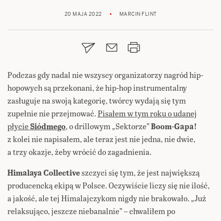
20 MAJA 2022
MARCIN FLINT
Podczas gdy nadal nie wszyscy organizatorzy nagród hip-
hopowych są przekonani, że hip-hop instrumentalny
zasługuje na swoją kategorię, twórcy wydają się tym
zupełnie nie przejmować.
Pisałem w tym roku o udanej
płycie
Siódmego
, o drillowym „Sektorze”
Boom-Gapa!
z kolei nie napisałem, ale teraz jest nie jedna, nie dwie,
a trzy okazje, żeby wrócić do zagadnienia.
Himalaya Collective
szczyci się tym, że jest największą
producencką ekipą w Polsce. Oczywiście liczy się nie ilość,
a jakość, ale tej Himalajczykom nigdy nie brakowało. „Już
relaksująco, jeszcze niebanalnie” – chwaliłem po