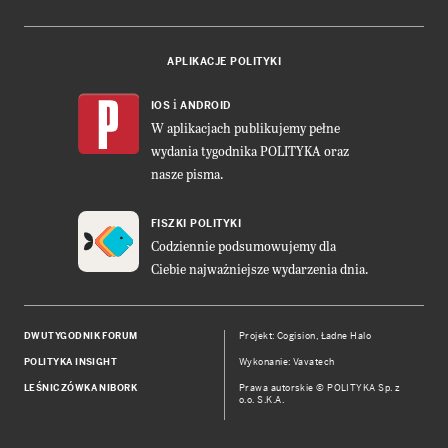
APLIKACJE POLITYKI
i
IOS
ANDROID
W aplikacjach publikujemy pełne
wydania tygodnika POLITYKA oraz
nasze pisma.
FISZKI POLITYKI
Codziennie podsumowujemy dla
Ciebie najważniejsze wydarzenia dnia.
DWUTYGODNIK FORUM
Projekt:
Cogision
,
Ładne Halo
POLITYKA INSIGHT
Wykonanie: Vavatech
LEŚNICZÓWKA NIBORK
Prawa autorskie © POLITYKA Sp. z
o.o. S.K.A.