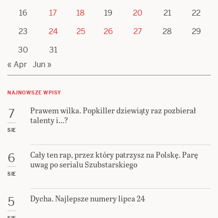
16
17
18
19
20
21
22
23
24
25
26
27
28
29
30
31
« Apr
Jun »
NAJNOWSZE WPISY
Prawem wilka. Popkiller dziewiąty raz pozbierał
7
talenty i…?
SIE
Cały ten rap, przez który patrzysz na Polskę. Parę
6
uwag po serialu Szubstarskiego
SIE
Dycha. Najlepsze numery lipca 24
5