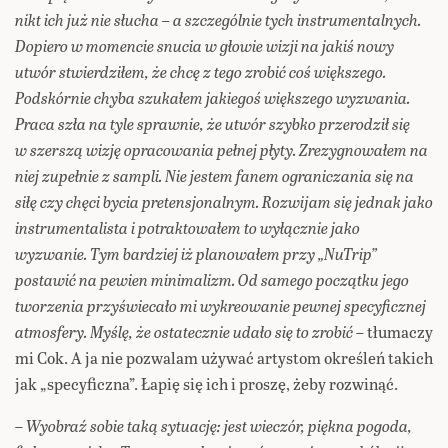
nikt ich już nie słucha – a szczególnie tych instrumentalnych.
Dopiero w momencie snucia w głowie wizji na jakiś nowy
utwór stwierdziłem, że chcę z tego zrobić coś większego.
Podskórnie chyba szukałem jakiegoś większego wyzwania.
Praca szła na tyle sprawnie, że utwór szybko przerodził się
w szerszą wizję opracowania pełnej płyty. Zrezygnowałem na
niej zupełnie z sampli. Nie jestem fanem ograniczania się na
siłę czy chęci bycia pretensjonalnym. Rozwijam się jednak jako
instrumentalista i potraktowałem to wyłącznie jako
wyzwanie. Tym bardziej iż planowałem przy „NuTrip”
postawić na pewien minimalizm. Od samego początku jego
tworzenia przyświecało mi wykreowanie pewnej specyficznej
atmosfery. Myślę, że ostatecznie udało się to zrobić
– tłumaczy
mi Cok. A ja nie pozwalam używać artystom określeń takich
jak „specyficzna”. Łapię się ich i proszę, żeby rozwinąć.
–
Wyobraź sobie taką sytuację: jest wieczór, piękna pogoda,