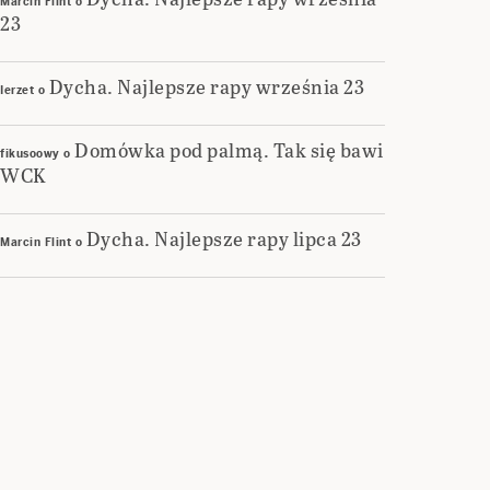
Marcin Flint
o
23
Dycha. Najlepsze rapy września 23
Ierzet
o
Domówka pod palmą. Tak się bawi
fikusoowy
o
WCK
Dycha. Najlepsze rapy lipca 23
Marcin Flint
o