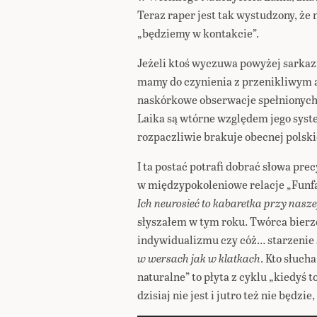
Teraz raper jest tak wystudzony, że
„będziemy w kontakcie”.
Jeżeli ktoś wyczuwa powyżej sarkazm
mamy do czynienia z przenikliwym
naskórkowe obserwacje spełnionych 
Laika są wtórne względem jego syst
rozpaczliwie brakuje obecnej polski
I ta postać potrafi dobrać słowa pre
w międzypokoleniowe relacje „Funf
Ich neurosieć to kabaretka przy nasz
słyszałem w tym roku. Twórca bierze 
indywidualizmu czy cóż… starzenie 
w wersach jak w klatkach
. Kto słuch
naturalne” to płyta z cyklu „kiedyś to
dzisiaj nie jest i jutro też nie będzie