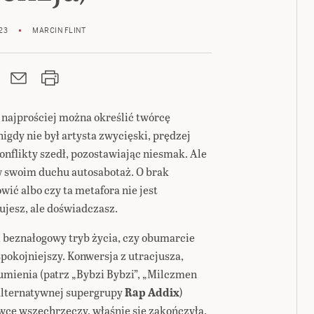
23
MARCIN FLINT
k najprościej można określić twórcę
 nigdy nie był artysta zwycięski, prędzej
konflikty szedł, pozostawiając niesmak. Ale
 w swoim duchu autosabotaż. O brak
wić albo czy ta metafora nie jest
ujesz, ale doświadczasz.
, beznałogowy tryb życia, czy obumarcie
 spokojniejszy. Konwersja z utracjusza,
umienia (patrz „Bybzi Bybzi”, „Milczmen
alternatywnej supergrupy
Rap Addix
)
wcę wszechrzeczy, właśnie się zakończyła.