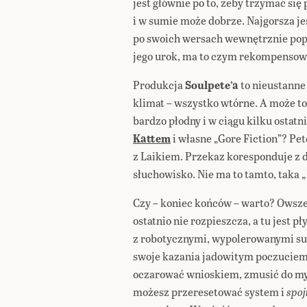
jest głównie po to, żeby trzymać si
i w sumie może dobrze. Najgorsza jes
po swoich wersach wewnętrznie popi
jego urok, ma to czym rekompensow
Produkcja
Soulpete’a
to nieustanne 
klimat – wszystko wtórne. A może to 
bardzo płodny i w ciągu kilku ostat
Kattem
i własne „Gore Fiction”? Pet
z Laikiem. Przekaz koresponduje z d
słuchowisko. Nie ma to tamto, taka 
Czy – koniec końców – warto? Owszem
ostatnio nie rozpieszcza, a tu jest p
z robotycznymi, wypolerowanymi su
swoje kazania jadowitym poczuciem
oczarować wnioskiem, zmusić do myś
możesz przeresetować system i
spoj