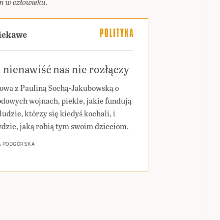
n w człowieku
.
ciekawe
 nienawiść nas nie rozłączy
wa z Pauliną Sochą-Jakubowską o
dowych wojnach, piekle, jakie fundują
ludzie, którzy się kiedyś kochali, i
dzie, jaką robią tym swoim dzieciom.
A PODGÓRSKA