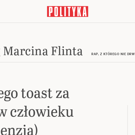
 Marcina Flinta
RAP, Z KTÓREGO NIE DRW
ego toast za
w człowieku
cenzja)