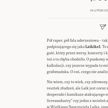
19 LUTEGO 20
Pół raper, pół fala uderzeniowa – ta
podpisującego się jako
Laikike1
. To
gość, który przez wersy, koncerty i 
też o to chyba chodziło. O punkowy
kalkulacji, czy jeszcze wypada to mó
grafomańska. O coś, czego nie analiz
Nie wiem, czy to wiek, czy zdrowszy
resztek złudzeń, ale Laik jest coraz
desperado i kamikaze atakującego s
Screamdustry” czy jedno z wcieleń 
w Wielkiego Nauczyciela Laika, zna