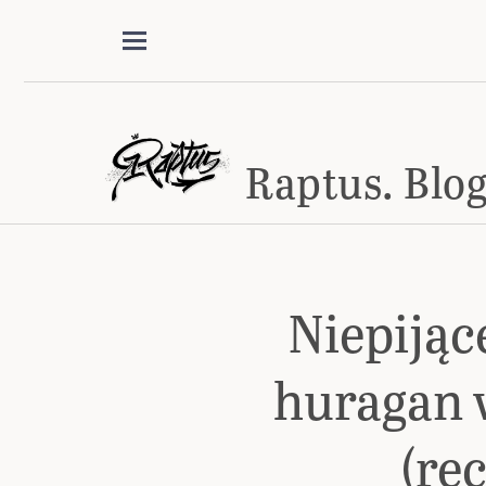
Raptus. Blog
Niepijąc
huragan 
(re