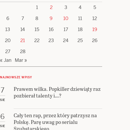
1
2
3
4
5
6
7
8
9
10
11
12
13
14
15
16
17
18
19
20
21
22
23
24
25
26
27
28
« Jan
Mar »
NAJNOWSZE WPISY
Prawem wilka. Popkiller dziewiąty raz
7
pozbierał talenty i…?
SIE
Cały ten rap, przez który patrzysz na
6
Polskę. Parę uwag po serialu
SIE
Szubstarskiego