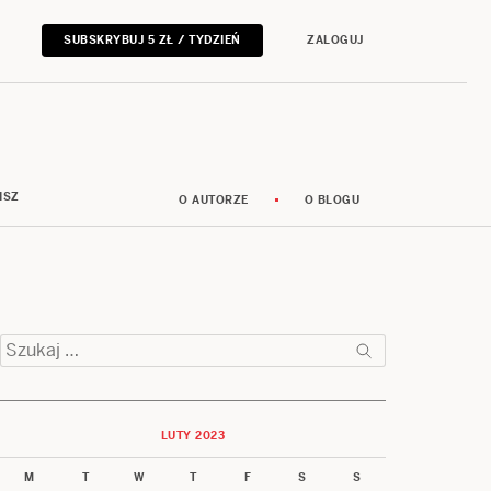
SUBSKRYBUJ 5 ZŁ / TYDZIEŃ
ZALOGUJ
ISZ
O AUTORZE
O BLOGU
Szukaj:
LUTY 2023
M
T
W
T
F
S
S