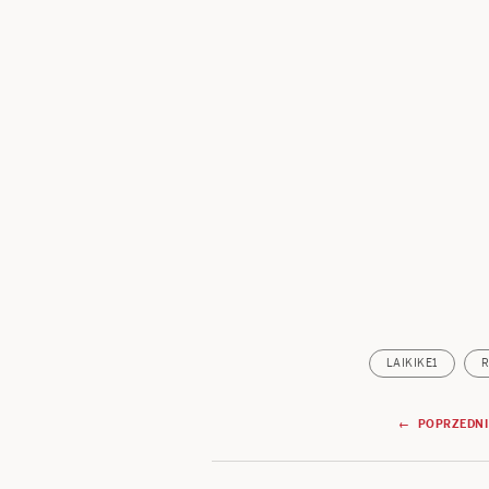
LAIKIKE1
R
Nawigacja
← POPRZEDNI
wpisu