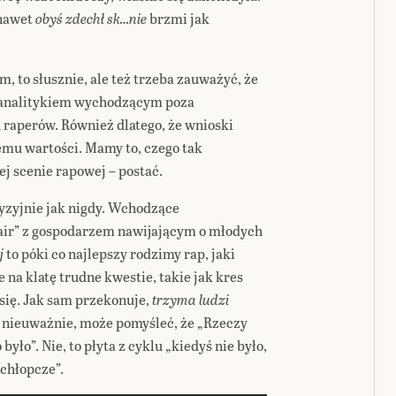
 nawet
obyś zdechł sk…nie
brzmi jak
, to słusznie, ale też trzeba zauważyć, że
 analitykiem wychodzącym poza
raperów. Również dlatego, że wnioski
emu wartości. Mamy to, czego tak
ej scenie rapowej – postać.
cyzyjnie jak nigdy. Wchodzące
air” z gospodarzem nawijającym o młodych
ej
to póki co najlepszy rodzimy rap, jaki
na klatę trudne kwestie, takie jak kres
się. Jak sam przekonuje,
trzyma ludzi
a nieuważnie, może pomyśleć, że „Rzeczy
 było”. Nie, to płyta z cyklu „kiedyś nie było,
, chłopcze”.