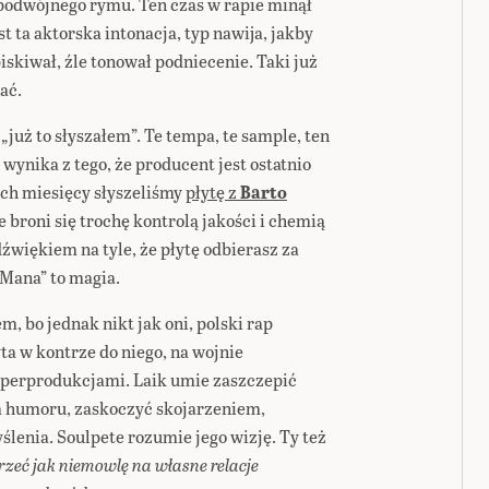
ę podwójnego rymu. Ten czas w rapie minął
t ta aktorska intonacja, typ nawija, jakby
skiwał, źle tonował podniecenie. Taki już
ać.
„już to słyszałem”. Te tempa, te sample, ten
wynika z tego, że producent jest ostatnio
nich miesięcy słyszeliśmy
płytę z
Barto
e broni się trochę kontrolą jakości i chemią
źwiękiem na tyle, że płytę odbierasz za
„Mana” to magia.
, bo jednak nikt jak oni, polski rap
łyta w kontrze do niego, na wojnie
perprodukcjami. Laik umie zaszczepić
 humoru, zaskoczyć skojarzeniem,
lenia. Soulpete rozumie jego wizję. Ty też
rzeć jak niemowlę na własne relacje