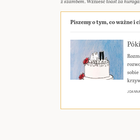
z szambem
. Wznieść
toast za huraga
Piszemy o tym, co ważne i 
Póki
Rozmo
rozwo
sobie 
krzyw
JOANN