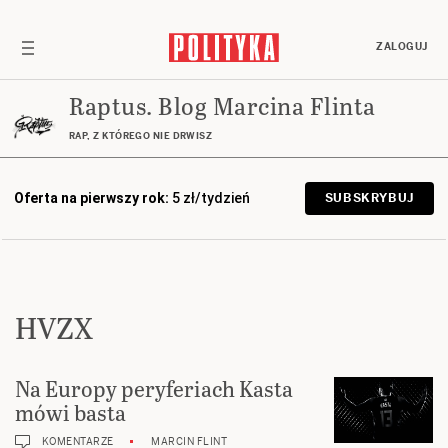
ZALOGUJ
Raptus. Blog Marcina Flinta
RAP, Z KTÓREGO NIE DRWISZ
Oferta na pierwszy rok:
5 zł/tydzień
SUBSKRYBUJ
HVZX
Na Europy peryferiach Kasta
mówi basta
KOMENTARZE
MARCIN FLINT