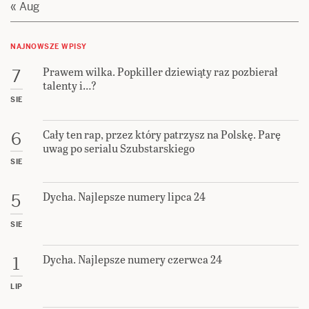
« Aug
NAJNOWSZE WPISY
Prawem wilka. Popkiller dziewiąty raz pozbierał
7
talenty i…?
SIE
Cały ten rap, przez który patrzysz na Polskę. Parę
6
uwag po serialu Szubstarskiego
SIE
Dycha. Najlepsze numery lipca 24
5
SIE
Dycha. Najlepsze numery czerwca 24
1
LIP