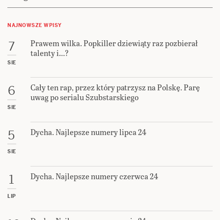
NAJNOWSZE WPISY
Prawem wilka. Popkiller dziewiąty raz pozbierał
7
talenty i…?
SIE
Cały ten rap, przez który patrzysz na Polskę. Parę
6
uwag po serialu Szubstarskiego
SIE
Dycha. Najlepsze numery lipca 24
5
SIE
Dycha. Najlepsze numery czerwca 24
1
LIP