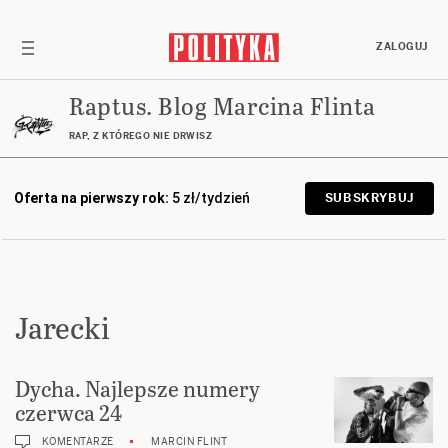
ZALOGUJ
Raptus. Blog Marcina Flinta
RAP, Z KTÓREGO NIE DRWISZ
Oferta na pierwszy rok:
5 zł/tydzień
SUBSKRYBUJ
Jarecki
Dycha. Najlepsze numery
czerwca 24
KOMENTARZE
MARCIN FLINT