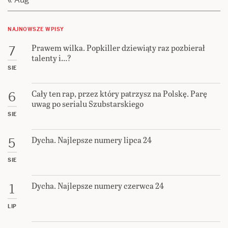
NAJNOWSZE WPISY
Prawem wilka. Popkiller dziewiąty raz pozbierał
7
talenty i…?
SIE
Cały ten rap, przez który patrzysz na Polskę. Parę
6
uwag po serialu Szubstarskiego
SIE
Dycha. Najlepsze numery lipca 24
5
SIE
Dycha. Najlepsze numery czerwca 24
1
LIP