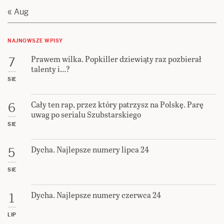
« Aug
NAJNOWSZE WPISY
Prawem wilka. Popkiller dziewiąty raz pozbierał
7
talenty i…?
SIE
Cały ten rap, przez który patrzysz na Polskę. Parę
6
uwag po serialu Szubstarskiego
SIE
Dycha. Najlepsze numery lipca 24
5
SIE
Dycha. Najlepsze numery czerwca 24
1
LIP