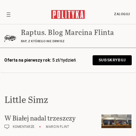
ZALOGUJ
Raptus. Blog Marcina Flinta
RAP, Z KTÓREGO NIE DRWISZ
Oferta na pierwszy rok:
5 zł/tydzień
SUBSKRYBUJ
Little Simz
W Białej nadal trzeszczy
KOMENTARZE
MARCIN FLINT