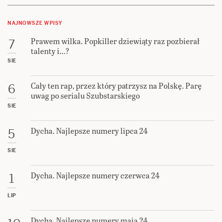
NAJNOWSZE WPISY
Prawem wilka. Popkiller dziewiąty raz pozbierał
7
talenty i…?
SIE
Cały ten rap, przez który patrzysz na Polskę. Parę
6
uwag po serialu Szubstarskiego
SIE
Dycha. Najlepsze numery lipca 24
5
SIE
Dycha. Najlepsze numery czerwca 24
1
LIP
Dycha. Najlepsze numery maja 24