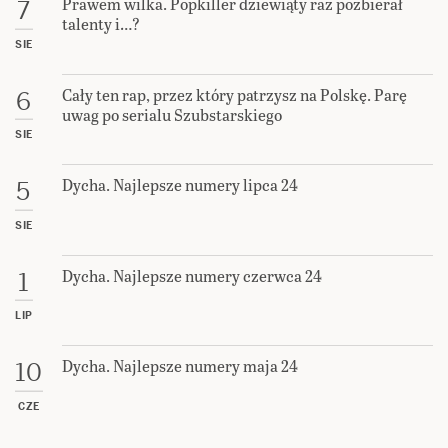
Prawem wilka. Popkiller dziewiąty raz pozbierał
7
talenty i…?
SIE
Cały ten rap, przez który patrzysz na Polskę. Parę
6
uwag po serialu Szubstarskiego
SIE
Dycha. Najlepsze numery lipca 24
5
SIE
Dycha. Najlepsze numery czerwca 24
1
LIP
Dycha. Najlepsze numery maja 24
10
CZE