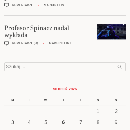
KOMENTARZE
MARCIN FLINT
Profesor Spinacz nadal
wykłada
KOMENTARZE (3)
MARCIN FLINT
Szukaj:
SIERPIEŃ 2026
M
T
W
T
F
S
S
1
2
3
4
5
6
7
8
9