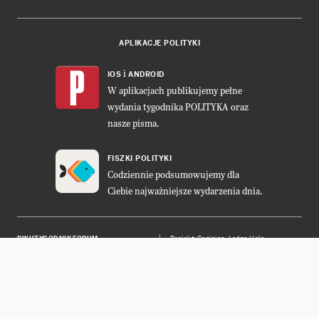
APLIKACJE POLITYKI
i
IOS
ANDROID
W aplikacjach publikujemy pełne
wydania tygodnika POLITYKA oraz
nasze pisma.
FISZKI POLITYKI
Codziennie podsumowujemy dla
Ciebie najważniejsze wydarzenia dnia.
DWUTYGODNIK FORUM
Projekt:
Cogision
,
Ładne Halo
POLITYKA INSIGHT
Wykonanie: Vavatech
LEŚNICZÓWKA NIBORK
Prawa autorskie © POLITYKA Sp. z
o.o. S.K.A.