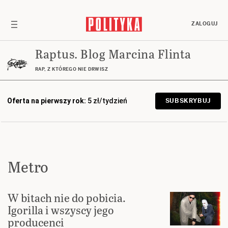
ZALOGUJ
Raptus. Blog Marcina Flinta
RAP, Z KTÓREGO NIE DRWISZ
Oferta na pierwszy rok:
5 zł/tydzień
SUBSKRYBUJ
Metro
W bitach nie do pobicia.
Igorilla i wszyscy jego
producenci