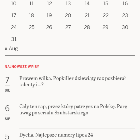
10
11
12
13
14
15
16
17
18
19
20
21
22
23
24
25
26
27
28
29
30
31
« Aug
NAJNOWSZE WPISY
Prawem wilka. Popkiller dziewiąty raz pozbierał
7
talenty i…?
SIE
Cały ten rap, przez który patrzysz na Polskę. Parę
6
uwag po serialu Szubstarskiego
SIE
Dycha. Najlepsze numery lipca 24
5