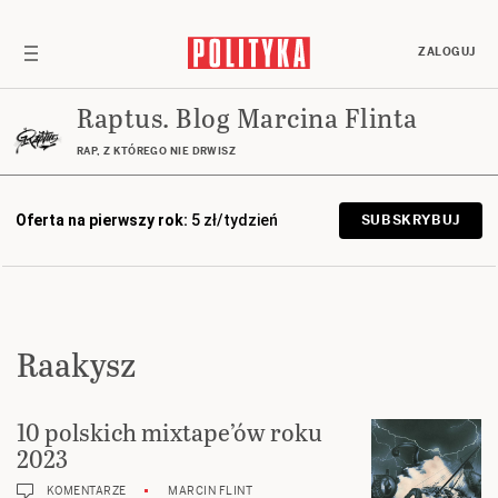
ZALOGUJ
Raptus. Blog Marcina Flinta
RAP, Z KTÓREGO NIE DRWISZ
Oferta na pierwszy rok:
5 zł/tydzień
SUBSKRYBUJ
Raakysz
10 polskich mixtape’ów roku
2023
KOMENTARZE
MARCIN FLINT