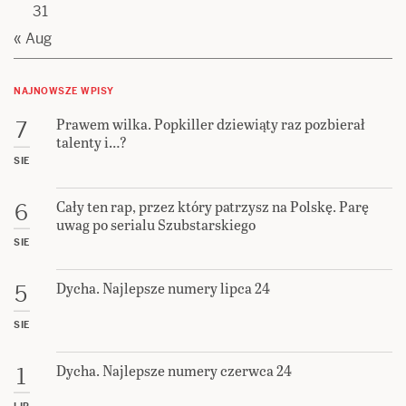
31
« Aug
NAJNOWSZE WPISY
Prawem wilka. Popkiller dziewiąty raz pozbierał
7
talenty i…?
SIE
Cały ten rap, przez który patrzysz na Polskę. Parę
6
uwag po serialu Szubstarskiego
SIE
Dycha. Najlepsze numery lipca 24
5
SIE
Dycha. Najlepsze numery czerwca 24
1