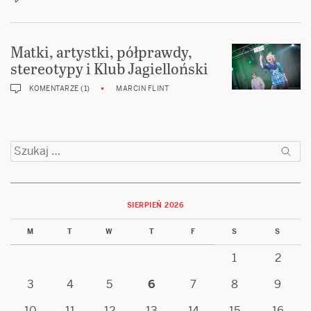
Matki, artystki, półprawdy,
stereotypy i Klub Jagielloński
KOMENTARZE (1)
MARCIN FLINT
Szukaj:
SIERPIEŃ 2026
M
T
W
T
F
S
S
1
2
3
4
5
6
7
8
9
10
11
12
13
14
15
16