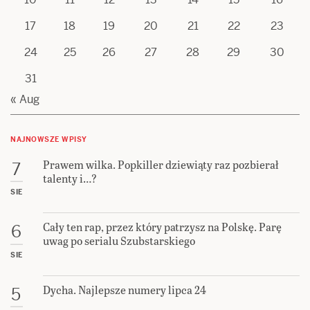
17
18
19
20
21
22
23
24
25
26
27
28
29
30
31
« Aug
NAJNOWSZE WPISY
Prawem wilka. Popkiller dziewiąty raz pozbierał
7
talenty i…?
SIE
Cały ten rap, przez który patrzysz na Polskę. Parę
6
uwag po serialu Szubstarskiego
SIE
Dycha. Najlepsze numery lipca 24
5