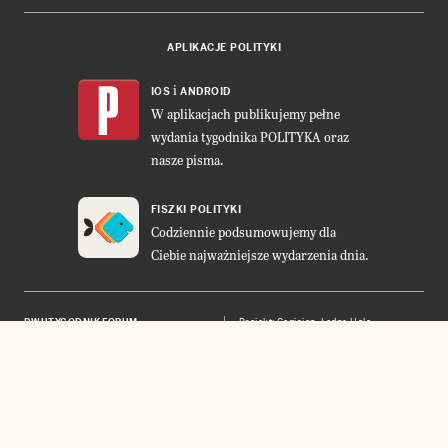
APLIKACJE POLITYKI
i
IOS
ANDROID
W aplikacjach publikujemy pełne
wydania tygodnika POLITYKA oraz
nasze pisma.
FISZKI POLITYKI
Codziennie podsumowujemy dla
Ciebie najważniejsze wydarzenia dnia.
DWUTYGODNIK FORUM
Projekt:
Cogision
,
Ładne Halo
POLITYKA INSIGHT
Wykonanie: Vavatech
LEŚNICZÓWKA NIBORK
Prawa autorskie © POLITYKA Sp. z
o.o. S.K.A.