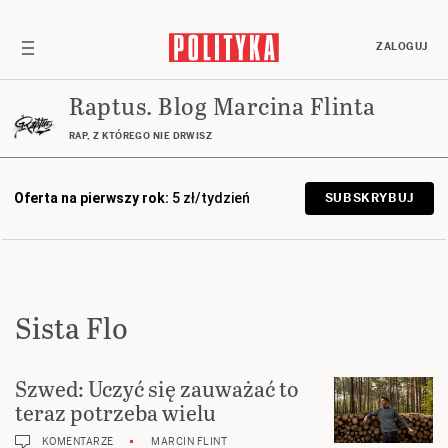
ZALOGUJ
Raptus. Blog Marcina Flinta
RAP, Z KTÓREGO NIE DRWISZ
Oferta na pierwszy rok:
5 zł/tydzień
SUBSKRYBUJ
Sista Flo
Szwed: Uczyć się zauważać to
teraz potrzeba wielu
KOMENTARZE
MARCIN FLINT