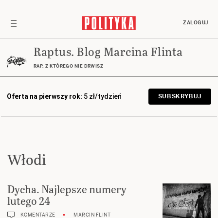
ZALOGUJ
Raptus. Blog Marcina Flinta
RAP, Z KTÓREGO NIE DRWISZ
Oferta na pierwszy rok:
5 zł/tydzień
SUBSKRYBUJ
Włodi
Dycha. Najlepsze numery
lutego 24
KOMENTARZE
MARCIN FLINT