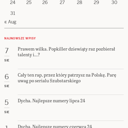
24
25
26
27
28
29
30
31
« Aug
NAJNOWSZE WPISY
Prawem wilka. Popkiller dziewiąty raz pozbierał
7
talenty i…?
SIE
Cały ten rap, przez który patrzysz na Polskę. Parę
6
uwag po serialu Szubstarskiego
SIE
Dycha. Najlepsze numery lipca 24
5
SIE
Dycha. Najlepsze numery czerwca 24