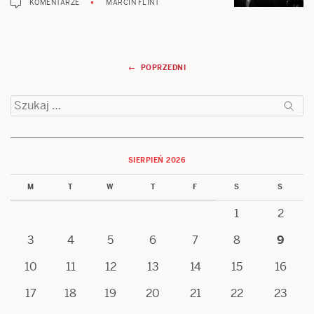
KOMENTARZE
MARCIN FLINT
Nawigacja
← POPRZEDNI
wpisów
Szukaj:
SIERPIEŃ 2026
M
T
W
T
F
S
S
1
2
3
4
5
6
7
8
9
10
11
12
13
14
15
16
17
18
19
20
21
22
23