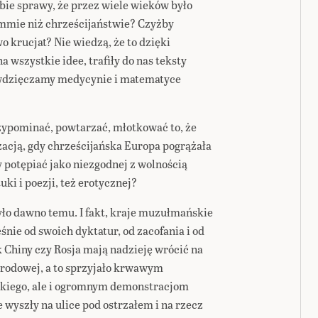
sobie sprawy, że przez wiele wieków było
ummie niż chrześcijaństwie? Czyżby
 krucjat? Nie wiedzą, że to dzięki
 wszystkie idee, trafiły do nas teksty
 zawdzięczamy medycynie i matematyce
zypominać, powtarzać, młotkować to, że
zacją, gdy chrześcijańska Europa pogrążała
 potępiać jako niezgodnej z wolnością
tuki i poezji, też erotycznej?
ło dawno temu. I fakt, kraje muzułmańskie
śnie od swoich dyktatur, od zacofania i od
 Chiny czy Rosja mają nadzieję wrócić na
rodowej, a to sprzyjało krwawym
skiego, ale i ogromnym demonstracjom
e wyszły na ulice pod ostrzałem i na rzecz