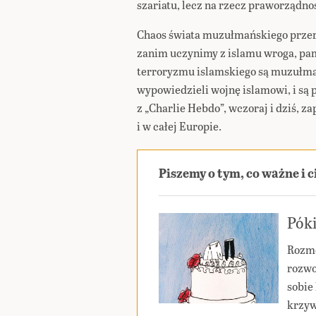
szariatu, lecz na rzecz praworządnoś
Chaos świata muzułmańskiego przera
zanim uczynimy z islamu wroga, pam
terroryzmu islamskiego są muzułman
wypowiedzieli wojnę islamowi, i są 
z „Charlie Hebdo”, wczoraj i dziś, z
i w całej Europie.
Piszemy o tym, co ważne i 
Póki
Rozmo
rozwo
sobie 
krzyw