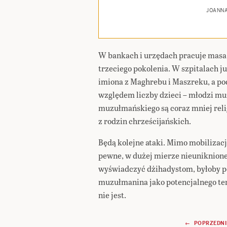
JOANN
W bankach i urzędach pracuje ma
trzeciego pokolenia. W szpitalach już
imiona z Maghrebu i Maszreku, a p
względem liczby dzieci – młodzi m
muzułmańskiego są coraz mniej religi
z rodzin chrześcijańskich.
Będą kolejne ataki. Mimo mobilizacj
pewne, w dużej mierze nieuniknione
wyświadczyć dżihadystom, byłoby p
muzułmanina jako potencjalnego ter
nie jest.
Nawigacja
← POPRZEDNI