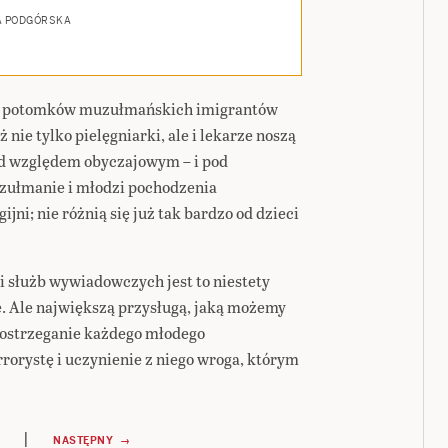
A PODGÓRSKA
sa potomków muzułmańskich imigrantów
 nie tylko pielęgniarki, ale i lekarze noszą
od względem obyczajowym – i pod
uzułmanie i młodzi pochodzenia
jni; nie różnią się już tak bardzo od dzieci
i służb wywiadowczych jest to niestety
. Ale największą przysługą, jaką możemy
ostrzeganie każdego młodego
rorystę i uczynienie z niego wroga, którym
|
NASTĘPNY →