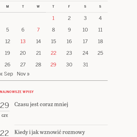
M
T
W
T
F
S
S
1
2
3
4
5
6
7
8
9
10
11
12
13
14
15
16
17
18
19
20
21
22
23
24
25
26
27
28
29
30
31
« Sep
Nov »
NAJNOWSZE WPISY
Czasu jest coraz mniej
29
CZE
Kiedy i jak wznowić rozmowy
22