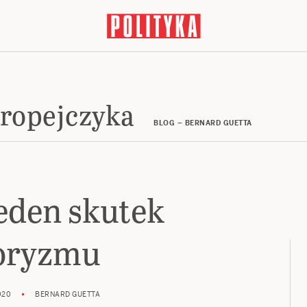
ropejczyka
BLOG – BERNARD GUETTA
jeden skutek
oryzmu
020
BERNARD GUETTA