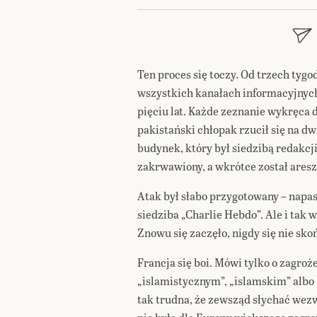
Ten proces się toczy. Od trzech tygo
wszystkich kanałach informacyjnyc
pięciu lat. Każde zeznanie wykręca 
pakistański chłopak rzucił się na dw
budynek, który był siedzibą redakcji
zakrwawiony, a wkrótce został ares
Atak był słabo przygotowany – napast
siedziba „Charlie Hebdo”. Ale i tak 
Znowu się zaczęło, nigdy się nie sko
Francja się boi. Mówi tylko o zagro
„islamistycznym”, „islamskim” albo
tak trudna, że zewsząd słychać wezw