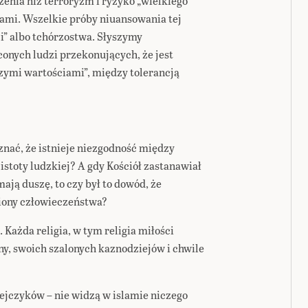
żenia niż terroryzm i ryzyko „wielkiego
ami. Wszelkie próby niuansowania tej
i” albo tchórzostwa. Słyszymy
onych ludzi przekonujących, że jest
ymi wartościami”, między tolerancją
znać, że istnieje niezgodność między
stoty ludzkiej? A gdy Kościół zastanawiał
mają duszę, to czy był to dowód, że
iony człowieczeństwa?
 Każda religia, w tym religia miłości
ny, swoich szalonych kaznodziejów i chwile
opejczyków – nie widzą w islamie niczego