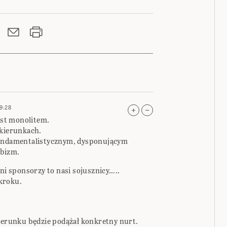
19:28
jest monolitem.
 kierunkach.
fundamentalistycznym, dysponującym
abizm.
wni sponsorzy to nasi sojusznicy…..
kroku.
kierunku będzie podążał konkretny nurt.