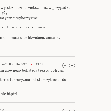
w jest znacznie wieksza, niż w przypadku
ięży.
matycznej wykorzystać.
dzić liberalizmu z Islamem.
.
anem, musi ulec likwidacji, zmianie.
1 PAŹDZIERNIKA 2020
21:07
i głównego bohatera tekstu polecam:
storia-terroryzmu-od-starozytnosci-do-
nie błądzi.
21:07