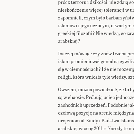
prócz terroru i dzikości, nie zdają 
nieskończenie więcej tolerancji w 
zapomnieli, czym było barbarzyństwo
islamowi i jego uczonym, otwartym na
greckiej filozofii? Nie wiedzą, co
arabskiej?
Inaczej mówiąc: czy znów trzeba pr
islam promieniował genialną cywili
się w ciemnościach? I że nie możemy
religii, która wniosła tyle wiedzy, sz
Owszem, można powiedzieć, że to by
są w chaosie. Próbują uciec jednocze
zachodnich uprzedzeń. Podobnie jak
czołową pozycję na arenie międzyna
urojeniom al-Kaidy i Państwa Islam
arabskiej wiosny 2011 r. Narody te ni