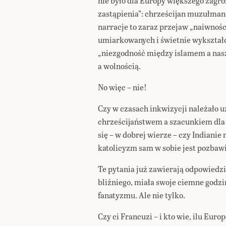
nie było dla Europy większego zagro
zastąpienia”: chrześcijan muzułman
narracje to zaraz przejaw „naiwnośc
umiarkowanych i świetnie wykształc
„niezgodność między islamem a nasz
a wolnością.
No więc – nie!
Czy w czasach inkwizycji należało u
chrześcijaństwem a szacunkiem dla i
się – w dobrej wierze – czy Indianie 
katolicyzm sam w sobie jest pozbaw
Te pytania już zawierają odpowiedzi.
bliźniego, miała swoje ciemne godzi
fanatyzmu. Ale nie tylko.
Czy ci Francuzi – i kto wie, ilu Eur