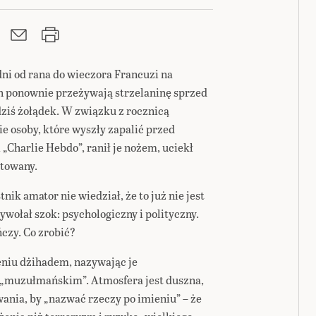
dni od rana do wieczora Francuzi na
h ponownie przeżywają strzelaninę sprzed
dziś żołądek. W związku z rocznicą
ie osoby, które wyszły zapalić przed
 „Charlie Hebdo”, ranił je nożem, uciekł
ztowany.
nik amator nie wiedział, że to już nie jest
wywołał szok: psychologiczny i polityczny.
ńczy. Co zrobić?
żeniu dżihadem, nazywając je
 „muzułmańskim”. Atmosfera jest duszna,
ania, by „nazwać rzeczy po imieniu” – że