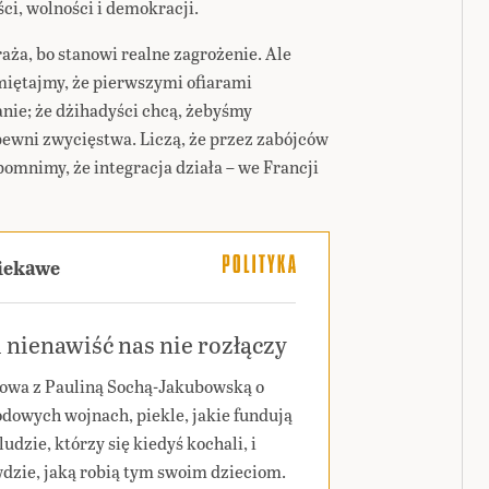
ci, wolności i demokracji.
ża, bo stanowi realne zagrożenie. Ale
iętajmy, że pierwszymi ofiarami
ie; że dżihadyści chcą, żebyśmy
pewni zwycięstwa. Liczą, że przez zabójców
apomnimy, że integracja działa – we Francji
ciekawe
 nienawiść nas nie rozłączy
wa z Pauliną Sochą-Jakubowską o
dowych wojnach, piekle, jakie fundują
ludzie, którzy się kiedyś kochali, i
dzie, jaką robią tym swoim dzieciom.