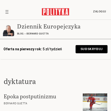
ZALOGUJ
Dziennik Europejczyka
BLOG – BERNARD GUETTA
Oferta na pierwszy rok:
5 zł/tydzień
SUBSKRYBUJ
dyktatura
Epoka postputinizmu
BERNARD GUETTA