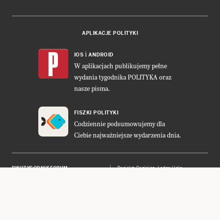
APLIKACJE POLITYKI
i
IOS
ANDROID
W aplikacjach publikujemy pełne
wydania tygodnika POLITYKA oraz
nasze pisma.
FISZKI POLITYKI
Codziennie podsumowujemy dla
Ciebie najważniejsze wydarzenia dnia.
DWUTYGODNIK FORUM
Projekt:
Cogision
,
Ładne Halo
POLITYKA INSIGHT
Wykonanie: Vavatech
LEŚNICZÓWKA NIBORK
Prawa autorskie © POLITYKA Sp. z
o.o. S.K.A.