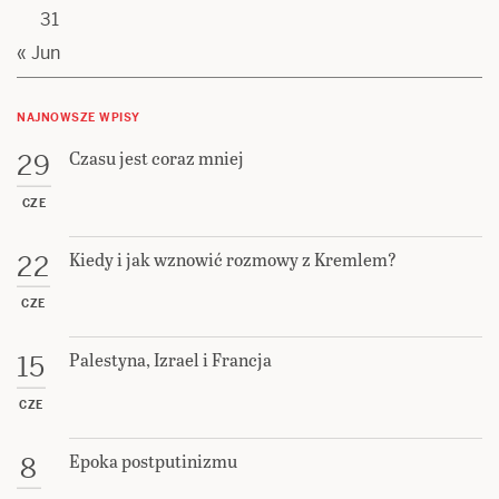
31
« Jun
NAJNOWSZE WPISY
Czasu jest coraz mniej
29
CZE
Kiedy i jak wznowić rozmowy z Kremlem?
22
CZE
Palestyna, Izrael i Francja
15
CZE
Epoka postputinizmu
8