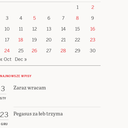
1
2
3
4
5
6
7
8
9
10
11
12
13
14
15
16
17
18
19
20
21
22
23
24
25
26
27
28
29
30
« Oct
Dec »
NAJNOWSZE WPISY
Zaraz wracam
3
STY
Pegasus za łeb trzyma
23
GRU