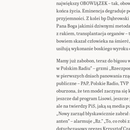
największy OBOWIĄZEK – tak, obowi
końca życia. Eminencja degraduje p
przyjemności. Z kolei bp Dąbrowski 
Pana Boga jakimiś dziwnymi metodam
z rakiem, transplantacja organów – 
bowiem skazał człowieka na śmierć,
usiłują wykonanie boskiego wyroku 
Mamy już zabobon, teraz do bigosu 
w Polskim Radiu” – grzmi „Rzeczposp
w pierwszych dniach panowania rzą
publiczne – PAP, Polskie Radio, TVP 
oburzona, że ten model zaczyna się 
jeszcze dał program Lisowi, jeszcze
ale na twierdzy PiS, jaką są media p
„Nowy zarząd błyskawicznie zabrał 
anten” – alarmuje „Rz.” „To, co robi 
dotychczasowy prezes Krzysztof Cza