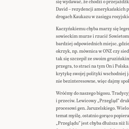
się wydawać, że chodzi o przejażd
David – rezydencji amerykańskich p
drogach Kaukazu w zasięgu rosyjsk
Kaczyńskiemu chyba marzy się legen
sowieckim murze i rzucić Sowietom w
bardziej odpowiednich miejsc, gdzi
okrzyk, np. mównica w ONZ czy sied
tak się szczepił ze swoim gruzińsk
przegra, to straci na tym On i Polsk
krytykę swojej polityki wschodniej 
nie bezinteresowne, więc dajmy spo
Wróćmy do naszego bigosu. Tradycyj
i przeciw. Lewicowy „Przegląd” druk
procesowi gen. Jaruzelskiego. Wielo
temat myślę, ostatnio gorąco popier
„Przeglądu” jest chyba dłuższa niż 