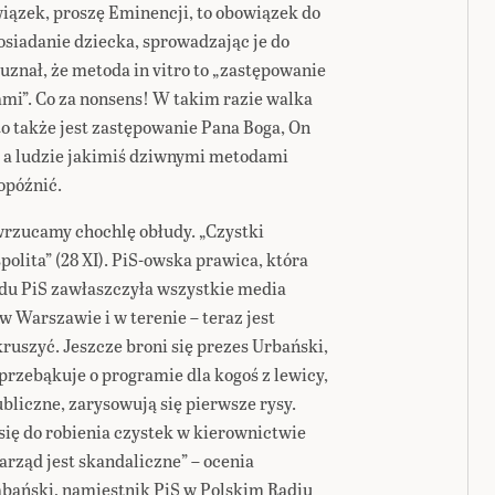
ązek, proszę Eminencji, to obowiązek do
osiadanie dziecka, sprowadzając je do
uznał, że metoda in vitro to „zastępowanie
i”. Co za nonsens! W takim razie walka
to także jest zastępowanie Pana Boga, On
 a ludzie jakimiś dziwnymi metodami
opóźnić.
wrzucamy chochlę obłudy. „Czystki
olita” (28 XI). PiS-owska prawica, która
du PiS zawłaszczyła wszystkie media
w Warszawie i w terenie – teraz jest
kruszyć. Jeszcze broni się prezes Urbański,
 przebąkuje o programie dla kogoś z lewicy,
ubliczne, zarysowują się pierwsze rysy.
się do robienia czystek w kierownictwie
zarząd jest skandaliczne” – ocenia
bański, namiestnik PiS w Polskim Radiu