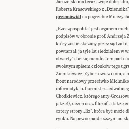
Jaruzelski ma teraz swoje dobre dni,
Roberta Krasowskiego z „Dziennika”
przemawiał
na pogrzebie Mieczysł
„Rzeczpospolita” jest organem michn
podpisów w obronie prof. Andrzeja Z
który został skazany przez sąd za to
powtarzał: ja tyle lat siedziałem w w
otwarty” stał się manifestem partii
swoistym spisem członków tego ugru
Ziemkiewicz, Zybertowicz i inni, a 
front narodowy przeciwko Michnikowi
informatyk, b. burmistrz Jedwabneg
Chodkiewicz, którego anty-Grossową 
jakże!), uczeń oraz filozof, a także 
cztery strony „Rz”, która być może 
rynku. Na pewno najdroższym polski