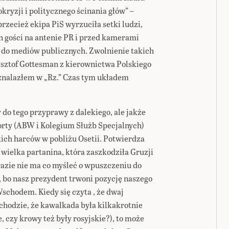
okryzji i politycznego ścinania głów” –
przecież ekipa PiS wyrzuciła setki ludzi,
h gości na antenie PR i przed kamerami
u do mediów publicznych. Zwolnienie takich
ysztof Gottesman z kierownictwa Polskiego
 znalazłem w „Rz.” Czas tym układem
do tego przyprawy z dalekiego, ale jakże
orty (ABW i Kolegium Służb Specjalnych)
ich harców w pobliżu Osetii. Potwierdza
a wielka partanina, która zaszkodziła Gruzji
razie nie ma co myśleć o wpuszczeniu do
, bo nasz prezydent trwoni pozycję naszego
schodem. Kiedy się czyta , że dwaj
chodzie, że kawalkada była kilkakrotnie
czy krowy też były rosyjskie?), to może