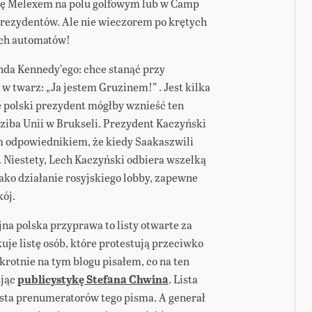
żkę Melexem na polu golfowym lub w Camp
rezydentów. Ale nie wieczorem po krętych
ich automatów!
da Kennedy’ego: chce stanąć przy
 twarz: „Ja jestem Gruzinem!” . Jest kilka
e polski prezydent mógłby wznieść ten
ziba Unii w Brukseli. Prezydent Kaczyński
im odpowiednikiem, że kiedy Saakaszwili
a. Niestety, Lech Kaczyński odbiera wszelką
jako działanie rosyjskiego lobby, zapewne
kój.
na polska przyprawa to listy otwarte za
uje listę osób, które protestują przeciwko
krotnie na tym blogu pisałem, co na ten
ając
publicystykę Stefana Chwina
. Lista
lista prenumeratorów tego pisma. A generał