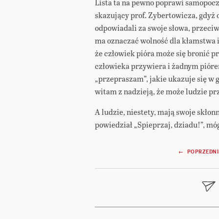
Lista ta na pewno poprawi samopoc
skazujący prof. Zybertowicza, gdyż o
odpowiadali za swoje słowa, przeciwk
ma oznaczać wolność dla kłamstwa 
że człowiek pióra może się bronić p
człowieka przywiera i żadnym piórem
„przepraszam”, jakie ukazuje się w
witam z nadzieją, że może ludzie pr
A ludzie, niestety, mają swoje skłon
powiedział „Spieprzaj, dziadu!”, mó
Nawigacja
← POPRZEDNI
wpisu