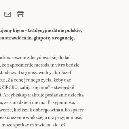
my bigos – tradycyjne danie polskie,
a strawić m.in. głupotę, arogancję,
usk nareszcie zdecydował się dodać
, że zapłodnienie metodą in vitro będzie
t odezwał się niezawodny abp Józef
u: „Za cenę jednego życia, żeby dać
ECKO, zabija się inne” – stwierdził
). Arcybiskup traktuje posiadanie dziecka
o, że sam dzieci nie ma. Przyjemność,
owerze, kieliszek dobrego wina albo spacer
nieskończenie większego niż przyjemność,
a może spotkać człowieka, ale też