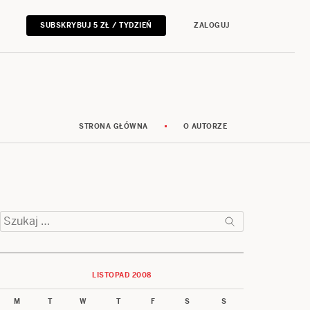
SUBSKRYBUJ 5 ZŁ / TYDZIEŃ
ZALOGUJ
STRONA GŁÓWNA
O AUTORZE
Szukaj:
LISTOPAD 2008
M
T
W
T
F
S
S