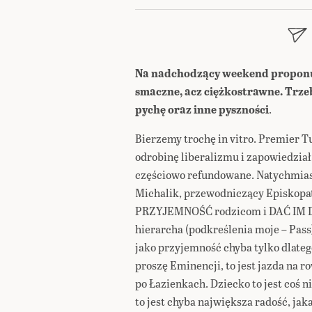
Na nadchodzący weekend proponuje
smaczne, acz ciężkostrawne. Trzeb
pychę oraz inne pyszności
.
Bierzemy trochę in vitro. Premier T
odrobinę liberalizmu i zapowiedział
częściowo refundowane. Natychmias
Michalik, przewodniczący Episkopat
PRZYJEMNOŚĆ rodzicom i DAĆ IM DZI
hierarcha (podkreślenia moje – Pass
jako przyjemność chyba tylko dlateg
proszę Eminencji, to jest jazda na r
po Łazienkach. Dziecko to jest coś 
to jest chyba największa radość, jak