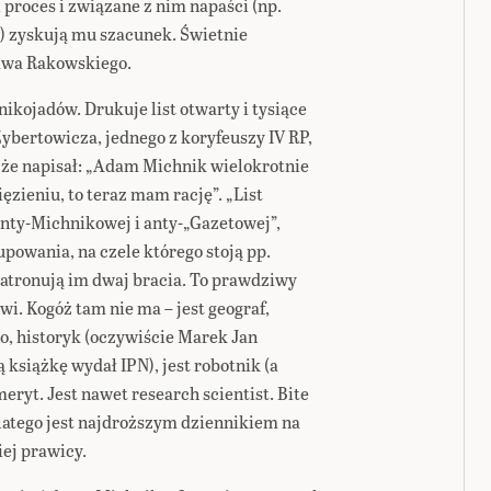
 proces i związane z nim napaści (np.
) zyskują mu szacunek. Świetnie
awa Rakowskiego.
ikojadów. Drukuje list otwarty i tysiące
ybertowicza, jednego z koryfeuszy IV RP,
, że napisał: „Adam Michnik wielokrotnie
ięzieniu, to teraz mam rację”. „List
 anty-Michnikowej i anty-„Gazetowej”,
powania, na czele którego stoją pp.
patronują im dwaj bracia. To prawdziwy
. Kogóż tam nie ma – jest geograf,
o, historyk (oczywiście Marek Jan
książkę wydał IPN), jest robotnik (a
emeryt. Jest nawet research scientist. Bite
dlatego jest najdroższym dziennikiem na
ej prawicy.