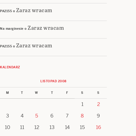
Zaraz wracam
PA2155
o
Zaraz wracam
Na marginesie
o
Zaraz wracam
PA2155
o
KALENDARZ
LISTOPAD 2008
M
T
W
T
F
S
S
1
2
3
4
5
6
7
8
9
10
11
12
13
14
15
16