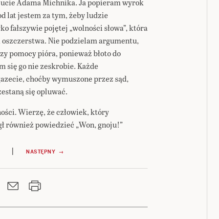
zucie Adama Michnika. Ja popieram wyrok
d lat jestem za tym, żeby ludzie
o fałszywie pojętej „wolności słowa”, która
i oszczerstwa. Nie podzielam argumentu,
rzy pomocy pióra, ponieważ błoto do
 się go nie zeskrobie. Każde
 gazecie, choćby wymuszone przez sąd,
zestaną się opluwać.
ności. Wierzę, że człowiek, który
gł również powiedzieć „Won, gnoju!”
|
NASTĘPNY →