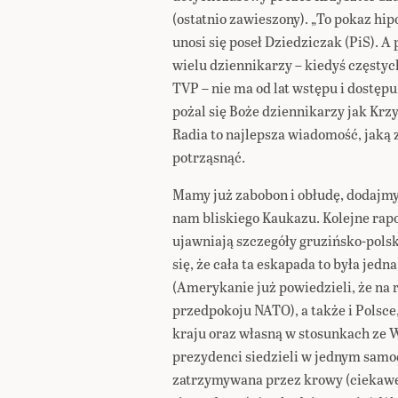
(ostatnio zawieszony). „To pokaz hip
unosi się poseł Dziedziczak (PiS). A 
wielu dziennikarzy – kiedyś częstyc
TVP – nie ma od lat wstępu i dostęp
pożal się Boże dziennikarzy jak Krz
Radia to najlepsza wiadomość, jaką
potrząsnąć.
Mamy już zabobon i obłudę, dodajmy 
nam bliskiego Kaukazu. Kolejne rap
ujawniają szczegóły gruzińsko-polsk
się, że cała ta eskapada to była jedn
(Amerykanie już powiedzieli, że na 
przedpokoju NATO), a także i Polsce
kraju oraz własną w stosunkach ze W
prezydenci siedzieli w jednym samo
zatrzymywana przez krowy (ciekawe, 