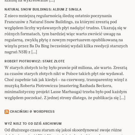
NATURAL SNOW BUILDINGS: ALBUM Z SINGLA
Z nieco mniejszą regularnością śledzę ostatnio poczynania
Francuzów z Natural Snow Buildings, za którymi zresztą pod
względem liczby wydawanych płyt nadążyć trudno. Ukazują się w
różnych formatach, tym bardziej więc warto zwrócić uwagę na
regularną, zwykłą płytę z nowym repertuarem opublikowaną na
winylu przez Ba Da Bing (wcześniej wydali kilka reedycji starszych
nagrań NSB) z […]
ROBERT PIOTROWICZ: STARE ZŁOTE
W starych złotych to by było prawie pół miliona, ale warto. Zresztą
za czasów starych złotych nikt w Polsce takich płyt nie wydawał.
Choć zupełnie tak jak kiedyś – na czerwony, transparentny winyl z
muzyką Roberta Piotrowicza (mastering Rashada Beckera,
minimalistyczny projekt Lasse Marhauga) trzeba było pod każdym
względem poczekać. Z jednej strony dlatego, że publikacja się […]
CHACIŃSKI @ WORDPRESS
WYŻ NISZ TO OD DZIŚ ARCHIWUM
Od dłuższego czasu staram się jakoś skoordynować swoje różne