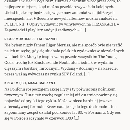
działania w sieci i Wyż Nisz, tudzież chacinski.wordpress.com, to
najlepsze miejsce, skąd można przekierowywać do kolejnych.
Układ tej strony będzie się więc znów zmieniał w najbliższych
miesiącach, ale: ♦ Recenzje nowych albumów można znaleźć na
POLIFONII. ♦ Opisy wydawnictw winylowych na TRZASKACH. ♦
Zapowiedzi i playlisty audycji radiowych – […]
RIGOR MORTISS: 21 LAT PÓŹNIEJ
Nie byłem nigdy fanem Rigor Mortiss, ale nie sposób było nie trafić
na ich muzykę, gdy się słuchało polskich wydawnictw niezależnych
w latach 90. Muzykę inspirowaną przede wszystkim The Young
Gods, trochę też Einsturzende Neubauten, jednak w wydaniu
cięższym i bardziej mrocznym. Wydaną – dodajmy – na kasecie,
przez ważną wówczas na rynku SPV Poland. […]
KREW: MIĘSO, MASA, MASZYNA
Na Polifonii rozpocząłem akcję Płyty i ty poświęconą nośnikom
fizycznym. Tutaj też trochę regularniej niż ostatnio powinny się
pojawiać odpryski tego cyklu. Może w nieco bardziej jeszcze
alternatywnej formule. Krew nadaje się do tego doskonale – ten
zapomniany zespół działał pod koniec lat 80. w Poznaniu. Gdy coś
się w Polsce zaczynało w czerwcu 1989 […]