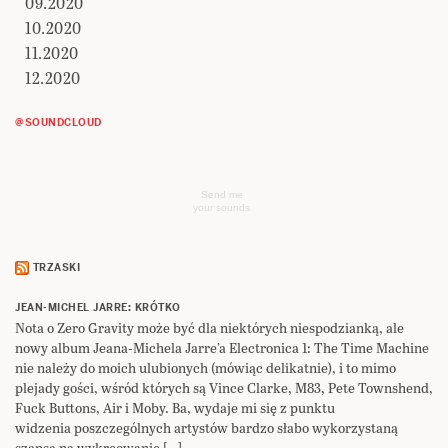
09.2020
10.2020
11.2020
12.2020
@SOUNDCLOUD
Send me
your sounds
TRZASKI
JEAN-MICHEL JARRE: KRÓTKO
Nota o Zero Gravity może być dla niektórych niespodzianką, ale
nowy album Jeana-Michela Jarre’a Electronica 1: The Time Machine
nie należy do moich ulubionych (mówiąc delikatnie), i to mimo
plejady gości, wśród których są Vince Clarke, M83, Pete Townshend,
Fuck Buttons, Air i Moby. Ba, wydaje mi się z punktu
widzenia poszczególnych artystów bardzo słabo wykorzystaną
szansą na wykreowanie […]