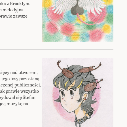
nka z Brooklynu
ch melodyjna
 prawie zawsze
sięcy nad utworem,
 jego losy pozostaną
iczonej publiczności,
jak prawie wszystko
cydował się Stefan
ącą muzykę na