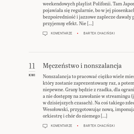
weekendowych playlist Polifonii. Tam Japo
pojawiała się regularnie, bo w jej piosenka
bezpośredniość i jazzowe zaplecze dawały
przyjemny efekt. Nie […]
KOMENTARZE
BARTEK CHACIŃSKI
Męczeństwo i nonszalancja
11
Nonszalancja to pracować ciężko wiele mie
KWI
który zostanie zaprezentowany raz, a potem
niepewne. Grany będzie z rzadka, dla ogran
a nie dostępny na zawołanie w streamingu (
w dzisiejszych czasach). Na coś takiego zde
Wesołowski, przygotowując nową, imponuj
orkiestrę i chór do niemego […]
KOMENTARZE
BARTEK CHACIŃSKI