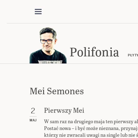
Polifonia
PŁYT
Mei Semones
Pierwszy Mei
2
W sam raz na drugiego maja ten pierwszy 
MAJ
Postać nowa – i być może nieznana, przynaj
którzy nie zwracali uwagi na single lub nie ś