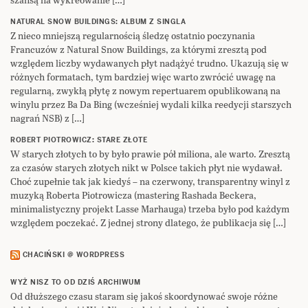
NATURAL SNOW BUILDINGS: ALBUM Z SINGLA
Z nieco mniejszą regularnością śledzę ostatnio poczynania
Francuzów z Natural Snow Buildings, za którymi zresztą pod
względem liczby wydawanych płyt nadążyć trudno. Ukazują się w
różnych formatach, tym bardziej więc warto zwrócić uwagę na
regularną, zwykłą płytę z nowym repertuarem opublikowaną na
winylu przez Ba Da Bing (wcześniej wydali kilka reedycji starszych
nagrań NSB) z […]
ROBERT PIOTROWICZ: STARE ZŁOTE
W starych złotych to by było prawie pół miliona, ale warto. Zresztą
za czasów starych złotych nikt w Polsce takich płyt nie wydawał.
Choć zupełnie tak jak kiedyś – na czerwony, transparentny winyl z
muzyką Roberta Piotrowicza (mastering Rashada Beckera,
minimalistyczny projekt Lasse Marhauga) trzeba było pod każdym
względem poczekać. Z jednej strony dlatego, że publikacja się […]
CHACIŃSKI @ WORDPRESS
WYŻ NISZ TO OD DZIŚ ARCHIWUM
Od dłuższego czasu staram się jakoś skoordynować swoje różne