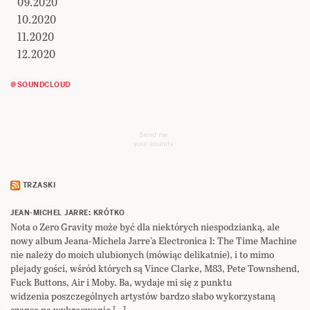
09.2020
10.2020
11.2020
12.2020
@SOUNDCLOUD
Send me
your sounds
TRZASKI
JEAN-MICHEL JARRE: KRÓTKO
Nota o Zero Gravity może być dla niektórych niespodzianką, ale
nowy album Jeana-Michela Jarre’a Electronica 1: The Time Machine
nie należy do moich ulubionych (mówiąc delikatnie), i to mimo
plejady gości, wśród których są Vince Clarke, M83, Pete Townshend,
Fuck Buttons, Air i Moby. Ba, wydaje mi się z punktu
widzenia poszczególnych artystów bardzo słabo wykorzystaną
szansą na wykreowanie […]