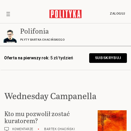
ZALOGUJ
Polifonia
PŁYTY BARTKA CHACIŃSKIEGO
Oferta na pierwszy rok:
5 zł/tydzień
SUBSKRYBUJ
Wednesday Campanella
Kto mu pozwolił zostać
kuratorem?
KOMENTARZE
BARTEK CHACIŃSKI