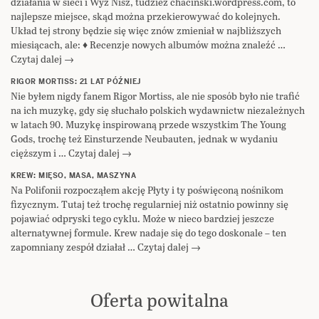
działania w sieci i Wyż Nisz, tudzież chacinski.wordpress.com, to
najlepsze miejsce, skąd można przekierowywać do kolejnych.
Układ tej strony będzie się więc znów zmieniał w najbliższych
miesiącach, ale: ♦ Recenzje nowych albumów można znaleźć …
Czytaj dalej →
RIGOR MORTISS: 21 LAT PÓŹNIEJ
Nie byłem nigdy fanem Rigor Mortiss, ale nie sposób było nie trafić
na ich muzykę, gdy się słuchało polskich wydawnictw niezależnych
w latach 90. Muzykę inspirowaną przede wszystkim The Young
Gods, trochę też Einsturzende Neubauten, jednak w wydaniu
cięższym i … Czytaj dalej →
KREW: MIĘSO, MASA, MASZYNA
Na Polifonii rozpocząłem akcję Płyty i ty poświęconą nośnikom
fizycznym. Tutaj też trochę regularniej niż ostatnio powinny się
pojawiać odpryski tego cyklu. Może w nieco bardziej jeszcze
alternatywnej formule. Krew nadaje się do tego doskonale – ten
zapomniany zespół działał … Czytaj dalej →
Oferta powitalna