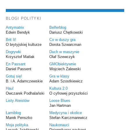
BLOGI POLITYKI
Antymatrix
Belferblog
Edwin Bendyk
Dariusz Chętkowski
Brit It!
Co w duszy gra
O brytyjskiej kulturze
Dorota Szwarcman
Dogrywki
Duch w maszynie
Krzysztof Matlak
Olaf Szewczyk
En Passant
GMObiektywnie
Daniel Passent
Wojciech Zalewski
Gotuj się!
Gra w klasy
B. i A. Adamczewskie
Adam Szostkiewicz
Hau!
Kultura 2.0
Owczarek Podhalański
O cyfrowej przyszłości
Listy Ateistów
Loose Blues
Jan Hartman
Łamiblog
Medycyna i okolice
Marek Penszko
Stefan Karczmarewicz
Moja polityka
Naukonauci
Leszek Jażdżewski
Dziennikarze naukowi