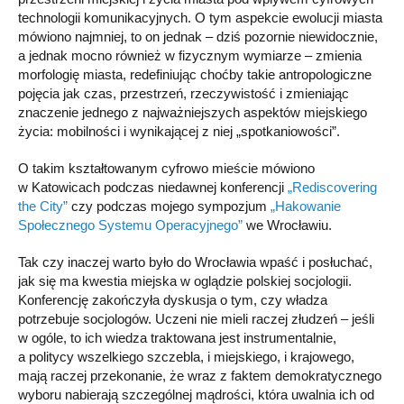
technologii komunikacyjnych. O tym aspekcie ewolucji miasta
mówiono najmniej, to on jednak – dziś pozornie niewidocznie,
a jednak mocno również w fizycznym wymiarze – zmienia
morfologię miasta, redefiniując choćby takie antropologiczne
pojęcia jak czas, przestrzeń, rzeczywistość i zmieniając
znaczenie jednego z najważniejszych aspektów miejskiego
życia: mobilności i wynikającej z niej „spotkaniowości”.
O takim kształtowanym cyfrowo mieście mówiono
w Katowicach podczas niedawnej konferencji
„Rediscovering
the City”
czy podczas mojego sympozjum
„Hakowanie
Społecznego Systemu Operacyjnego”
we Wrocławiu.
Tak czy inaczej warto było do Wrocławia wpaść i posłuchać,
jak się ma kwestia miejska w oglądzie polskiej socjologii.
Konferencję zakończyła dyskusja o tym, czy władza
potrzebuje socjologów. Uczeni nie mieli raczej złudzeń – jeśli
w ogóle, to ich wiedza traktowana jest instrumentalnie,
a politycy wszelkiego szczebla, i miejskiego, i krajowego,
mają raczej przekonanie, że wraz z faktem demokratycznego
wyboru nabierają szczególnej mądrości, która uwalnia ich od