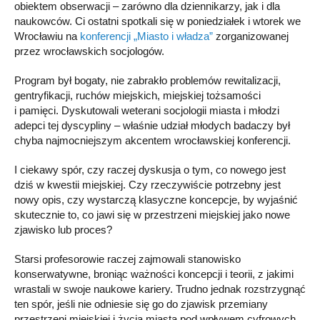
obiektem obserwacji – zarówno dla dziennikarzy, jak i dla
naukowców. Ci ostatni spotkali się w poniedziałek i wtorek we
Wrocławiu na
konferencji „Miasto i władza”
zorganizowanej
przez wrocławskich socjologów.
Program był bogaty, nie zabrakło problemów rewitalizacji,
gentryfikacji, ruchów miejskich, miejskiej tożsamości
i pamięci. Dyskutowali weterani socjologii miasta i młodzi
adepci tej dyscypliny – właśnie udział młodych badaczy był
chyba najmocniejszym akcentem wrocławskiej konferencji.
I ciekawy spór, czy raczej dyskusja o tym, co nowego jest
dziś w kwestii miejskiej. Czy rzeczywiście potrzebny jest
nowy opis, czy wystarczą klasyczne koncepcje, by wyjaśnić
skutecznie to, co jawi się w przestrzeni miejskiej jako nowe
zjawisko lub proces?
Starsi profesorowie raczej zajmowali stanowisko
konserwatywne, broniąc ważności koncepcji i teorii, z jakimi
wrastali w swoje naukowe kariery. Trudno jednak rozstrzygnąć
ten spór, jeśli nie odniesie się go do zjawisk przemiany
przestrzeni miejskiej i życia miasta pod wpływem cyfrowych