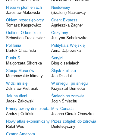
Niebo w płomieniach
Niedowiary
Jarosław Makowski
(Szaleni) Naukowcy
Okiem przedsiębiorcy
Orient Express
Tomasz Kasprowicz
Agnieszka Zagner
Outline. O komiksie
Oczytany
Sebastian Frąckiewicz
Justyna Sobolewska
Polifonia
Polityka z Wiejskiej
Bartek Chaciński
Anna Dąbrowska
Punkt S
Seryjni
Małgorzata Sikorska
Blog o serialach
Stacja Muranów
Śląsk z bliska
Muranowskie klimaty
Jan Dziadul
Widzi mi się
W śniegu i po śniegu
Zdzisław Pietrasik
Krzysztof Burnetko
Jak na dłoni
Śmiech po zdrowie!
Jacek Żakowski
Jogin Śmiechu
Emerytowany demokrata
Mrs. Canada
Andrzej Celiński
Joanna Gierak-Onoszko
Nowy atlas ekonomiczny
Przez żołądek do zdrowia
Rafał Woś
Dietetetyczny
Czarna Ameryka