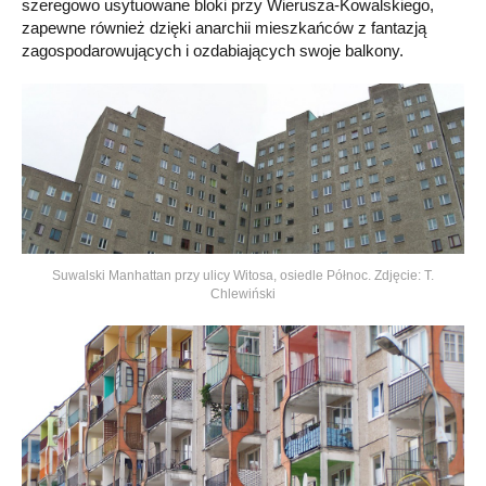
szeregowo usytuowane bloki przy Wierusza-Kowalskiego,
zapewne również dzięki anarchii mieszkańców z fantazją
zagospodarowujących i ozdabiających swoje balkony.
Suwalski Manhattan przy ulicy Witosa, osiedle Północ. Zdjęcie: T.
Chlewiński