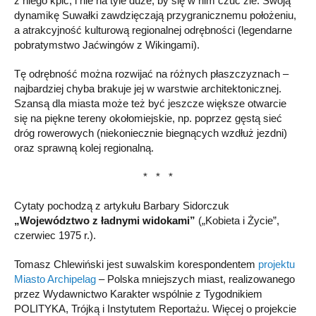
z niego kpić, i nie na tyle duże, by się w nim czuć źle. Swoją
dynamikę Suwałki zawdzięczają przygranicznemu położeniu,
a atrakcyjność kulturową regionalnej odrębności (legendarne
pobratymstwo Jaćwingów z Wikingami).
Tę odrębność można rozwijać na różnych płaszczyznach –
najbardziej chyba brakuje jej w warstwie architektonicznej.
Szansą dla miasta może też być jeszcze większe otwarcie
się na piękne tereny okołomiejskie, np. poprzez gęstą sieć
dróg rowerowych (niekoniecznie biegnących wzdłuż jezdni)
oraz sprawną kolej regionalną.
* * *
Cytaty pochodzą z artykułu Barbary Sidorczuk
„Województwo z ładnymi widokami”
(„Kobieta i Życie”,
czerwiec 1975 r.).
Tomasz Chlewiński jest suwalskim korespondentem
projektu
Miasto Archipelag
– Polska mniejszych miast, realizowanego
przez Wydawnictwo Karakter wspólnie z Tygodnikiem
POLITYKA, Trójką i Instytutem Reportażu. Więcej o projekcie