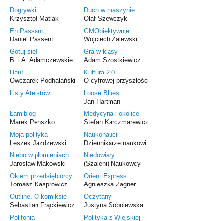
Dogrywki
Duch w maszynie
Krzysztof Matlak
Olaf Szewczyk
En Passant
GMObiektywnie
Daniel Passent
Wojciech Zalewski
Gotuj się!
Gra w klasy
B. i A. Adamczewskie
Adam Szostkiewicz
Hau!
Kultura 2.0
Owczarek Podhalański
O cyfrowej przyszłości
Listy Ateistów
Loose Blues
Jan Hartman
Łamiblog
Medycyna i okolice
Marek Penszko
Stefan Karczmarewicz
Moja polityka
Naukonauci
Leszek Jażdżewski
Dziennikarze naukowi
Niebo w płomieniach
Niedowiary
Jarosław Makowski
(Szaleni) Naukowcy
Okiem przedsiębiorcy
Orient Express
Tomasz Kasprowicz
Agnieszka Zagner
Outline. O komiksie
Oczytany
Sebastian Frąckiewicz
Justyna Sobolewska
Polifonia
Polityka z Wiejskiej