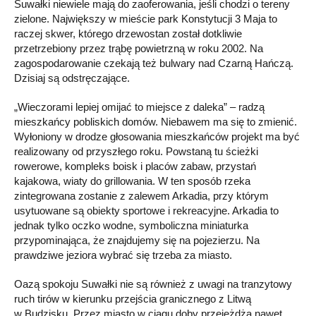
Suwałki niewiele mają do zaoferowania, jeśli chodzi o tereny
zielone. Największy w mieście park Konstytucji 3 Maja to
raczej skwer, którego drzewostan został dotkliwie
przetrzebiony przez trąbę powietrzną w roku 2002. Na
zagospodarowanie czekają też bulwary nad Czarną Hańczą.
Dzisiaj są odstręczające.
„Wieczorami lepiej omijać to miejsce z daleka” – radzą
mieszkańcy pobliskich domów. Niebawem ma się to zmienić.
Wyłoniony w drodze głosowania mieszkańców projekt ma być
realizowany od przyszłego roku. Powstaną tu ścieżki
rowerowe, kompleks boisk i placów zabaw, przystań
kajakowa, wiaty do grillowania. W ten sposób rzeka
zintegrowana zostanie z zalewem Arkadia, przy którym
usytuowane są obiekty sportowe i rekreacyjne. Arkadia to
jednak tylko oczko wodne, symboliczna miniaturka
przypominająca, że znajdujemy się na pojezierzu. Na
prawdziwe jeziora wybrać się trzeba za miasto.
Oazą spokoju Suwałki nie są również z uwagi na tranzytowy
ruch tirów w kierunku przejścia granicznego z Litwą
w Budzisku. Przez miasto w ciągu doby przejeżdża nawet