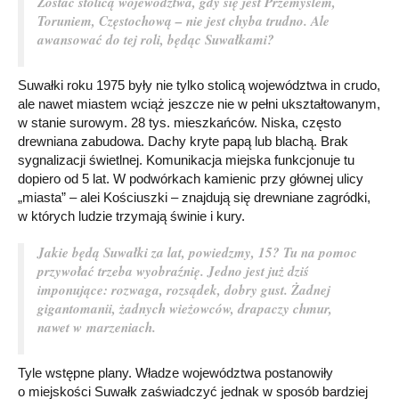
Zostać stolicą województwa, gdy się jest Przemyślem,
Toruniem, Częstochową – nie jest chyba trudno. Ale
awansować do tej roli, będąc Suwałkami?
Suwałki roku 1975 były nie tylko stolicą województwa in crudo,
ale nawet miastem wciąż jeszcze nie w pełni ukształtowanym,
w stanie surowym. 28 tys. mieszkańców. Niska, często
drewniana zabudowa. Dachy kryte papą lub blachą. Brak
sygnalizacji świetlnej. Komunikacja miejska funkcjonuje tu
dopiero od 5 lat. W podwórkach kamienic przy głównej ulicy
„miasta” – alei Kościuszki – znajdują się drewniane zagródki,
w których ludzie trzymają świnie i kury.
Jakie będą Suwałki za lat, powiedzmy, 15? Tu na pomoc
przywołać trzeba wyobraźnię. Jedno jest już dziś
imponujące: rozwaga, rozsądek, dobry gust. Żadnej
gigantomanii, żadnych wieżowców, drapaczy chmur,
nawet w marzeniach.
Tyle wstępne plany. Władze województwa postanowiły
o miejskości Suwałk zaświadczyć jednak w sposób bardziej