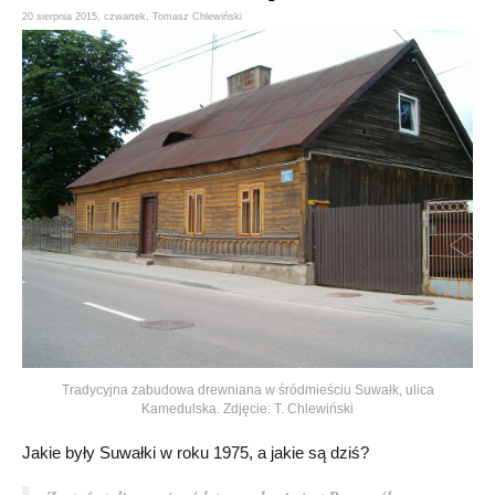
20 sierpnia 2015,
czwartek
,
Tomasz Chlewiński
Tradycyjna zabudowa drewniana w śródmieściu Suwałk, ulica
Kamedulska. Zdjęcie: T. Chlewiński
Jakie były Suwałki w roku 1975, a jakie są dziś?