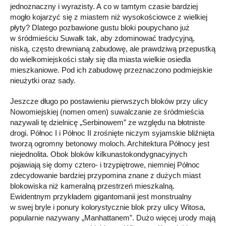
jednoznaczny i wyrazisty. A co w tamtym czasie bardziej
mogło kojarzyć się z miastem niż wysokościowce z wielkiej
płyty? Dlatego pozbawione gustu bloki poupychano już
w śródmieściu Suwałk tak, aby zdominować tradycyjną,
niską, często drewnianą zabudowę, ale prawdziwą przepustką
do wielkomiejskości stały się dla miasta wielkie osiedla
mieszkaniowe. Pod ich zabudowę przeznaczono podmiejskie
nieużytki oraz sady.
Jeszcze długo po postawieniu pierwszych bloków przy ulicy
Nowomiejskiej (nomen omen) suwalczanie ze śródmieścia
nazywali tę dzielnicę „Serbinowem” ze względu na błotniste
drogi. Północ I i Północ II zrośnięte niczym syjamskie bliźnięta
tworzą ogromny betonowy moloch. Architektura Północy jest
niejednolita. Obok bloków kilkunastokondygnacyjnych
pojawiają się domy cztero- i trzypiętrowe, niemniej Północ
zdecydowanie bardziej przypomina znane z dużych miast
blokowiska niż kameralną przestrzeń mieszkalną.
Ewidentnym przykładem gigantomanii jest monstrualny
w swej bryle i ponury kolorystycznie blok przy ulicy Witosa,
popularnie nazywany „Manhattanem”. Dużo więcej urody mają