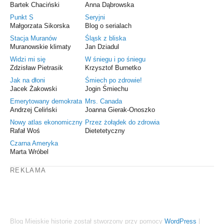
Bartek Chaciński
Anna Dąbrowska
Punkt S
Seryjni
Małgorzata Sikorska
Blog o serialach
Stacja Muranów
Śląsk z bliska
Muranowskie klimaty
Jan Dziadul
Widzi mi się
W śniegu i po śniegu
Zdzisław Pietrasik
Krzysztof Burnetko
Jak na dłoni
Śmiech po zdrowie!
Jacek Żakowski
Jogin Śmiechu
Emerytowany demokrata
Mrs. Canada
Andrzej Celiński
Joanna Gierak-Onoszko
Nowy atlas ekonomiczny
Przez żołądek do zdrowia
Rafał Woś
Dietetetyczny
Czarna Ameryka
Marta Wróbel
REKLAMA
Blog Miejskie historie został stworzony przy pomocy
WordPress
|