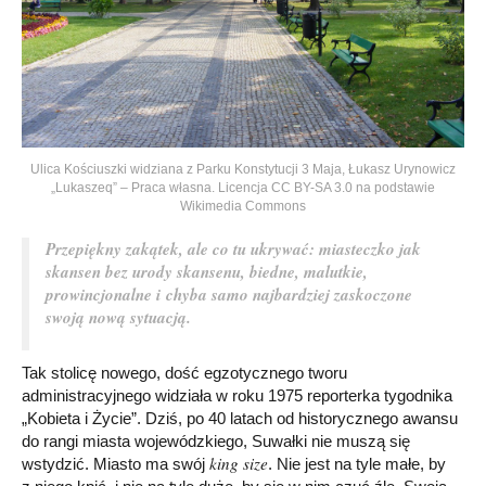
Ulica Kościuszki widziana z Parku Konstytucji 3 Maja, Łukasz Urynowicz
„Lukaszeq” – Praca własna. Licencja CC BY-SA 3.0 na podstawie
Wikimedia Commons
Przepiękny zakątek, ale co tu ukrywać: miasteczko jak
skansen bez urody skansenu, biedne, malutkie,
prowincjonalne i chyba samo najbardziej zaskoczone
swoją nową sytuacją.
Tak stolicę nowego, dość egzotycznego tworu
administracyjnego widziała w roku 1975 reporterka tygodnika
„Kobieta i Życie”. Dziś, po 40 latach od historycznego awansu
do rangi miasta wojewódzkiego, Suwałki nie muszą się
king size
wstydzić. Miasto ma swój
. Nie jest na tyle małe, by