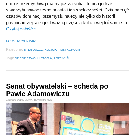
epokę przemysłową mamy już za sobą. To ona jednak
stworzyła nowoczesne miasta i ich społeczności. Dziś pamięć
czasów dominacji przemysłu należy nie tylko do historii
gospodarczej, ale i jest ważną częścią kulturowej tożsamości.
Czytaj całość »
DODAJ KOMENTARZ
Kategorie:
,
,
BYDGOSZCZ
KULTURA
METROPOLIE
Tagi:
,
,
DZIEDZICTWO
HISTORIA
PRZEMYŚL
Senat obywatelski – scheda po
Pawle Adamowiczu
1 lutego 2019,
piątek
,
Edwin Bendyk