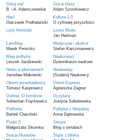
Gotuj się!
Gra w klasy
B. i A. Adamczewskie
Adam Szostkiewicz
Hau!
Kultura 2.0
Owczarek Podhalański
O cyfrowej przyszłości
Listy Ateistów
Loose Blues
Jan Hartman
Łamiblog
Medycyna i okolice
Marek Penszko
Stefan Karczmarewicz
Moja polityka
Naukonauci
Leszek Jażdżewski
Dziennikarze naukowi
Niebo w płomieniach
Niedowiary
Jarosław Makowski
(Szaleni) Naukowcy
Okiem przedsiębiorcy
Orient Express
Tomasz Kasprowicz
Agnieszka Zagner
Outline. O komiksie
Oczytany
Sebastian Frąckiewicz
Justyna Sobolewska
Polifonia
Polityka z Wiejskiej
Bartek Chaciński
Anna Dąbrowska
Punkt S
Seryjni
Małgorzata Sikorska
Blog o serialach
Stacja Muranów
Śląsk z bliska