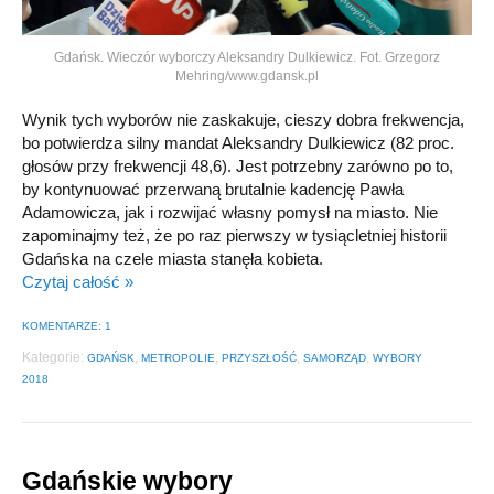
Gdańsk. Wieczór wyborczy Aleksandry Dulkiewicz. Fot. Grzegorz
Mehring/www.gdansk.pl
Wynik tych wyborów nie zaskakuje, cieszy dobra frekwencja,
bo potwierdza silny mandat Aleksandry Dulkiewicz (82 proc.
głosów przy frekwencji 48,6). Jest potrzebny zarówno po to,
by kontynuować przerwaną brutalnie kadencję Pawła
Adamowicza, jak i rozwijać własny pomysł na miasto. Nie
zapominajmy też, że po raz pierwszy w tysiącletniej historii
Gdańska na czele miasta stanęła kobieta.
Czytaj całość »
KOMENTARZE: 1
Kategorie:
,
,
,
,
GDAŃSK
METROPOLIE
PRZYSZŁOŚĆ
SAMORZĄD
WYBORY
2018
Gdańskie wybory