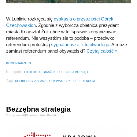
W Lublinie rozkręca się
dyskusja o przyszłości Górek
Czechowskich
. Zgodnie z wyborczą obietnicą prezydent
miasta Krzysztof Żuk chce w tej sprawie zorganizować
referendum. Nie wszystkim się to podoba – przeciwko
referendum protestują
sygnatariusze listu otwartego
. A może
zamiast referendum panel obywatelski?
Czytaj całość »
KOMENTARZE: 3
Kategorie:
,
,
,
EKOLOGIA
GDAŃSK
LUBLIN
SAMORZĄD
Tagi:
,
,
DELIBERACJA
PANEL OBYWATELSKI
REFERENDUM
Bezzębna strategia
23 stycznia 2019,
środa
,
Edwin Bendyk