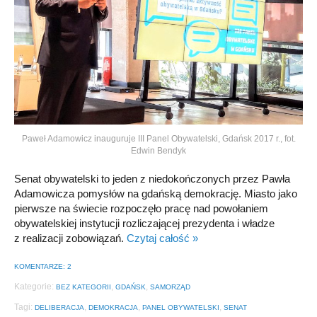
Paweł Adamowicz inauguruje III Panel Obywatelski, Gdańsk 2017 r., fot.
Edwin Bendyk
Senat obywatelski to jeden z niedokończonych przez Pawła
Adamowicza pomysłów na gdańską demokrację. Miasto jako
pierwsze na świecie rozpoczęło pracę nad powołaniem
obywatelskiej instytucji rozliczającej prezydenta i władze
z realizacji zobowiązań.
Czytaj całość »
KOMENTARZE: 2
Kategorie:
,
,
BEZ KATEGORII
GDAŃSK
SAMORZĄD
Tagi:
,
,
,
DELIBERACJA
DEMOKRACJA
PANEL OBYWATELSKI
SENAT