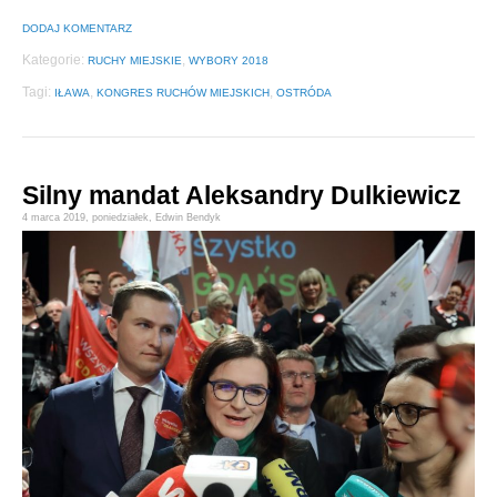
DODAJ KOMENTARZ
Kategorie:
,
RUCHY MIEJSKIE
WYBORY 2018
Tagi:
,
,
IŁAWA
KONGRES RUCHÓW MIEJSKICH
OSTRÓDA
Silny mandat Aleksandry Dulkiewicz
4 marca 2019,
poniedziałek
,
Edwin Bendyk