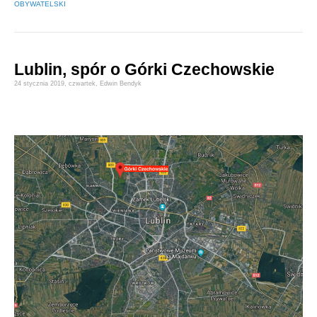
OBYWATELSKI
Lublin, spór o Górki Czechowskie
24 stycznia 2019,
czwartek
,
Edwin Bendyk