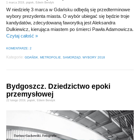
1 marca 2019,
piątek
,
Edwin Bendyk
W niedzielę 3 marca w Gdańsku odbędą się przedterminowe
wybory prezydenta miasta. O wybór ubiegać się będzie troje
kandydatów, zdecydowaną faworytką jest Aleksandra
Dulkiewicz, kierująca miastem po śmierci Pawła Adamowicza.
Czytaj całość »
KOMENTARZE: 2
Kategorie:
,
,
,
GDAŃSK
METROPOLIE
SAMORZĄD
WYBORY 2018
Bydgoszcz. Dziedzictwo epoki
przemysłowej
22 lutego 2019,
piątek
,
Edwin Bendyk