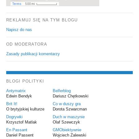
REKLAMUJ SIĘ NA TYM BLOGU
Napisz do nas
OD MODERATORA
Zasady publikacji komentarzy
BLOGI POLITYKI
Antymatrix
Belferblog
Edwin Bendyk
Dariusz Chętkowski
Brit It!
Co w duszy gra
O brytyjskiej kulturze
Dorota Szwarcman
Dogrywki
Duch w maszynie
Krzysztof Matlak
Olaf Szewczyk
En Passant
GMObiektywnie
Daniel Passent
Wojciech Zalewski