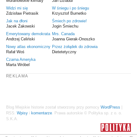
Muranowskie klimaty
Jan Dziadul
Widzi mi się
W śniegu i po śniegu
Zdzisław Pietrasik
Krzysztof Burnetko
Jak na dłoni
Śmiech po zdrowie!
Jacek Żakowski
Jogin Śmiechu
Emerytowany demokrata
Mrs. Canada
Andrzej Celiński
Joanna Gierak-Onoszko
Nowy atlas ekonomiczny
Przez żołądek do zdrowia
Rafał Woś
Dietetetyczny
Czarna Ameryka
Marta Wróbel
REKLAMA
Blog Miejskie historie został stworzony przy pomocy
WordPress
|
RSS:
Wpisy
i
komentarze
. Prawa autorskie © Polityka sp. z o. o.
S.K.A.