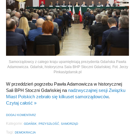
Samorządowcy z całego kraju upamiętniają prezydenta Gdańska Pawła
Adamowicza. Gdańsk, historyczna Sala BHP Stoczni Gdańskiej. Fot. Jerzy
Pinkas/gdansk.pl
W przeddzień pogrzebu Pawła Adamowicza w historycznej
Sali BPH Stoczni Gdańskiej na
nadzwyczajnej sesji Związku
Miast Polskich zebrało się kilkuset samorządowców
.
Czytaj całość »
DODAJ KOMENTARZ
Kategorie:
,
,
GDAŃSK
PRZYSZŁOŚĆ
SAMORZĄD
Tagi:
DEMOKRACJA