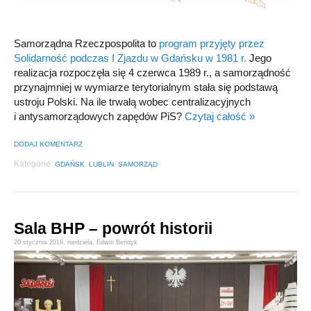
Samorządna Rzeczpospolita to
program przyjęty przez
Solidarność podczas I Zjazdu w Gdańsku w 1981 r.
Jego
realizacja rozpoczęła się 4 czerwca 1989 r., a samorządność
przynajmniej w wymiarze terytorialnym stała się podstawą
ustroju Polski. Na ile trwałą wobec centralizacyjnych
i antysamorządowych zapędów PiS?
Czytaj całość »
DODAJ KOMENTARZ
Kategorie:
,
,
GDAŃSK
LUBLIN
SAMORZĄD
Sala BHP – powrót historii
20 stycznia 2019,
niedziela
,
Edwin Bendyk