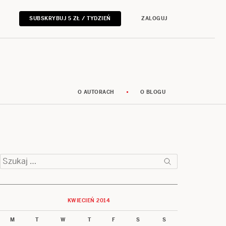
SUBSKRYBUJ 5 ZŁ / TYDZIEŃ
ZALOGUJ
O AUTORACH
O BLOGU
Szukaj:
KWIECIEŃ 2014
M
T
W
T
F
S
S