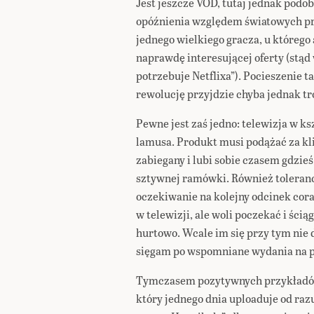
Jest jeszcze VOD, tutaj jednak podob
opóźnienia względem światowych pr
jednego wielkiego gracza, u któreg
naprawdę interesującej oferty (stąd
potrzebuje Netflixa”). Pocieszenie ta
rewolucję przyjdzie chyba jednak t
Pewne jest zaś jedno: telewizja w ks
lamusa. Produkt musi podążać za kli
zabiegany i lubi sobie czasem gdzieś
sztywnej ramówki. Również toleran
oczekiwanie na kolejny odcinek cora
w telewizji, ale woli poczekać i ścią
hurtowo. Wcale im się przy tym nie 
sięgam po wspomniane wydania na p
Tymczasem pozytywnych przykładów 
który jednego dnia uploaduje od razu