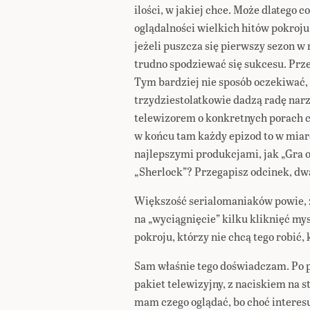
ilości, w jakiej chce. Może dlatego co
oglądalności wielkich hitów pokroj
jeżeli puszcza się pierwszy sezon 
trudno spodziewać się sukcesu. Prze
Tym bardziej nie sposób oczekiwać,
trzydziestolatkowie dadzą radę narz
telewizorem o konkretnych porach c
w końcu tam każdy epizod to w miarę
najlepszymi produkcjami, jak „Gra o
„Sherlock”? Przegapisz odcinek, dwa
Większość serialomaniaków powie, ż
na „wyciągnięcie” kilku kliknięć my
pokroju, którzy nie chcą tego robić,
Sam właśnie tego doświadczam. Po
pakiet telewizyjny, z naciskiem na s
mam czego oglądać, bo choć interesu