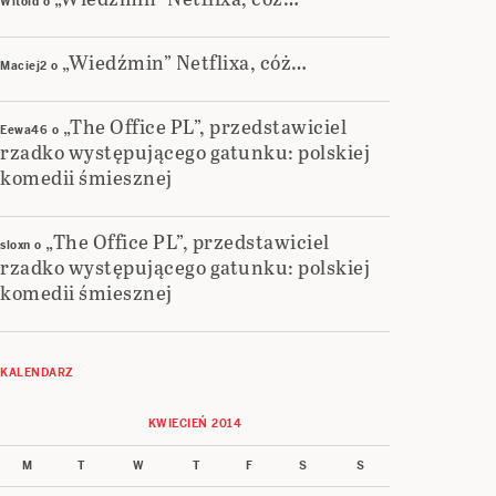
Witold
o
„Wiedźmin” Netflixa, cóż…
Maciej2
o
„The Office PL”, przedstawiciel
Eewa46
o
rzadko występującego gatunku: polskiej
komedii śmiesznej
„The Office PL”, przedstawiciel
sloxn
o
rzadko występującego gatunku: polskiej
komedii śmiesznej
KALENDARZ
KWIECIEŃ 2014
M
T
W
T
F
S
S