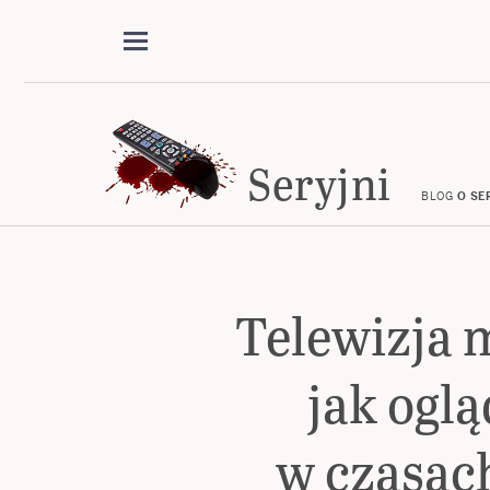
Seryjni
BLOG
O SE
Telewizja 
jak oglą
w czasac