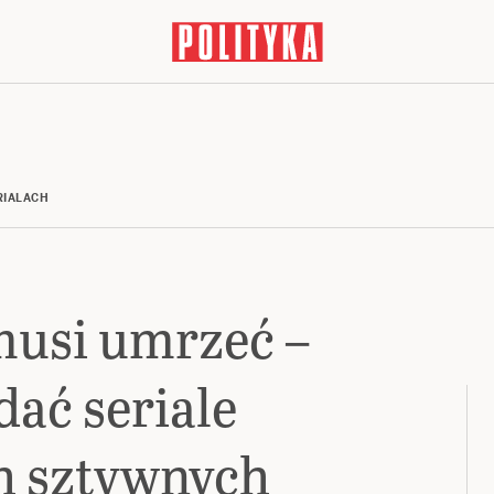
RIALACH
musi umrzeć –
dać seriale
h sztywnych