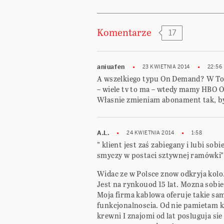
Komentarze
17
aniuafen
23 KWIETNIA 2014
22:56
A wszelkiego typu On Demand? W Toya
– wiele tv to ma – wtedy mamy HBO OD
Własnie zmieniam abonament tak, by
A.L.
24 KWIETNIA 2014
1:58
” klient jest zaś zabiegany i lubi sob
smyczy w postaci sztywnej ramówki”
Widac ze w Polsce znow odkryja kolo.
Jest na rynkouod 15 lat. Mozna sob
Moja firma kablowa oferuje takie sa
funkcjonalnoscia. Od nie pamietam ki
krewni I znajomi od lat posluguja si