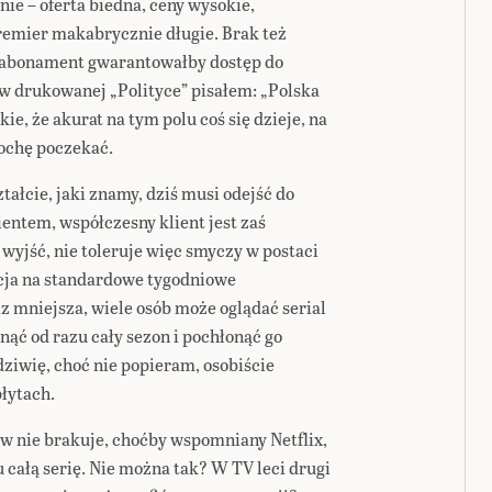
nie – oferta biedna, ceny wysokie,
emier makabrycznie długie. Brak też
o abonament gwarantowałby dostęp do
 w drukowanej „Polityce” pisałem: „Polska
kie, że akurat na tym polu coś się dzieje, na
rochę poczekać.
ztałcie, jaki znamy, dziś musi odejść do
entem, współczesny klient jest zaś
 wyjść, nie toleruje więc smyczy w postaci
cja na standardowe tygodniowe
z mniejsza, wiele osób może oglądać serial
gnąć od razu cały sezon i pochłonąć go
dziwię, choć nie popieram, osobiście
łytach.
nie brakuje, choćby wspomniany Netflix,
 całą serię. Nie można tak? W TV leci drugi