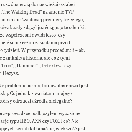
 rusz docierają do nas wieści o słabej
u „The Walking Dead” na antenie TVP –
w momencie światowej premiery trzeciego,
cież każdy zdążył już ściągnąć te odcinki.
 że współcześni dwudziesto- czy
ucić sobie reżim zasiadania przed
o tydzień. W przypadku procedurali – ok,
 zamknięta historia, ale co z tymi
 Tron”, „Hannibal”, „Detektyw” czy
 i leżysz.
e problemu nie ma, bo dowolny epizod jest
szką. Co jednak z wariatami mojego
 którzy odrzucają źródła nielegalne?
 przeprowadzce podłączyłem wypasiony
tacje typu HBO, AXN czy FOX. I co? Nie
jących seriali kilkanaście, większość jest