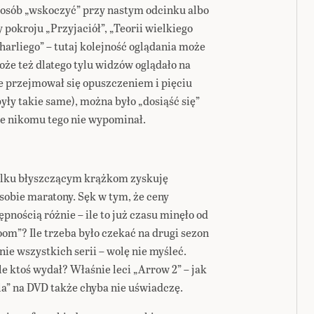
sposób „wskoczyć” przy nastym odcinku albo
y pokroju „Przyjaciół”, „Teorii wielkiego
arliego” – tutaj kolejność oglądania może
oże też dlatego tylu widzów oglądało na
e przejmował się opuszczeniem i pięciu
yły takie same), można było „dosiąść się”
e nikomu tego nie wypominał.
kilku błyszczącym krążkom zyskuję
sobie maratony. Sęk w tym, że ceny
ępnością różnie – ile to już czasu minęło od
oom”? Ile trzeba było czekać na drugi sezon
ie wszystkich serii – wolę nie myśleć.
e ktoś wydał? Właśnie leci „Arrow 2” – jak
a” na DVD także chyba nie uświadczę.