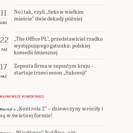
No i tak, czyli „Seks w wielkim
11
mieście” dwie dekady później
GRU
„The Office PL”, przedstawiciel rzadko
22
występującego gatunku: polskiej
PAŹ
komedii śmiesznej
Zepsuta firma w zepsutym kraju –
17
startuje trzeci sezon „Sukcesji”
PAŹ
NAJNOWSZE KOMENTARZE
„Kontrola 2” – dziewczyny wróciły i
Maciej2
o
są w świetnej formie!
„Wiedźmin” Netflixa, cóż…