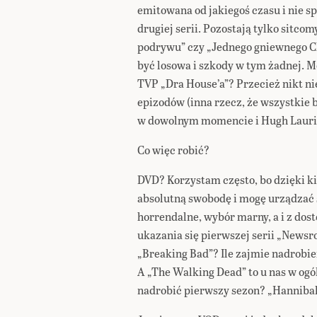
emitowana od jakiegoś czasu i nie 
drugiej serii. Pozostają tylko sitcom
podrywu” czy „Jednego gniewnego Ch
być losowa i szkody w tym żadnej. M
TVP „Dra House’a”? Przecież nikt ni
epizodów (inna rzecz, że wszystkie b
w dowolnym momencie i Hugh Lauri
Co więc robić?
DVD? Korzystam często, bo dzięki 
absolutną swobodę i mogę urządzać 
horrendalne, wybór marny, a i z dost
ukazania się pierwszej serii „Newsr
„Breaking Bad”? Ile zajmie nadrobien
A „The Walking Dead” to u nas w ogól
nadrobić pierwszy sezon? „Hannibal