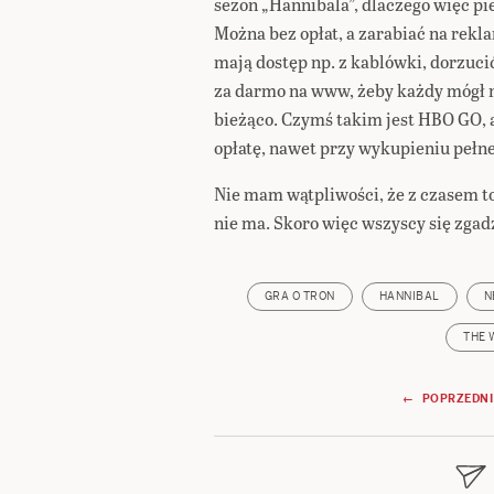
sezon „Hannibala”, dlaczego więc pie
Można bez opłat, a zarabiać na rek
mają dostęp np. z kablówki, dorzuc
za darmo na www, żeby każdy mógł n
bieżąco. Czymś takim jest HBO GO, a
opłatę, nawet przy wykupieniu pełne
Nie mam wątpliwości, że z czasem to
nie ma. Skoro więc wszyscy się zgad
GRA O TRON
HANNIBAL
N
THE 
Nawigacja
← POPRZEDNI
wpisu