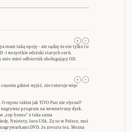
 mam taką opcję – ale sądzę że nie tylko tu
 -i wszystkie odcinki starych serii.
 móc mieć odbiornik obsługujący OD.
ie czasem gdzieś wyjść, nie toleruje więc
 O czyms takim jak TiVO Pan nie slyszal?
ie nagrywac program na wewnetrzny dysk.
me „top boxes” z taka sama
edy. Neistety, loco USA. Za to w Polsce, moi
e nagrywarkami DVD. Ja zreszta tez. Mozna