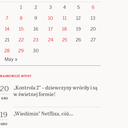
1
2
3
4
5
6
7
8
9
10
11
12
13
14
15
16
17
18
19
20
21
22
23
24
25
26
27
28
29
30
May »
NAJNOWSZE WPISY
„Kontrola 2” – dziewczyny wróciły i są
20
w świetnej formie!
GRU
„Wiedźmin” Netflixa, cóż…
19
GRU