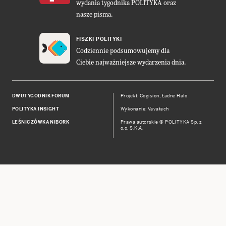
wydania tygodnika POLITYKA oraz
nasze pisma.
FISZKI POLITYKI
Codziennie podsumowujemy dla
Ciebie najważniejsze wydarzenia dnia.
DWUTYGODNIK FORUM
Projekt:
Cogision
,
Ładne Halo
POLITYKA INSIGHT
Wykonanie: Vavatech
LEŚNICZÓWKA NIBORK
Prawa autorskie © POLITYKA Sp. z
o.o. S.K.A.