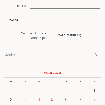
HASŁO :
Nie masz konta w
ZAREJESTRUJ SIĘ
Polityka.pl?
Szukaj:
MARZEC 2015
M
T
W
T
F
S
S
1
2
3
4
5
6
7
8