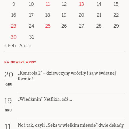
9
10
11
12
13
14
15
16
17
18
19
20
21
22
23
24
25
26
27
28
29
30
31
« Feb
Apr »
NAJNOWSZE WPISY
„Kontrola 2” – dziewczyny wróciły i są w świetnej
20
formie!
GRU
„Wiedźmin” Netflixa, cóż…
19
GRU
No i tak, czyli „Seks w wielkim mieście” dwie dekady
11