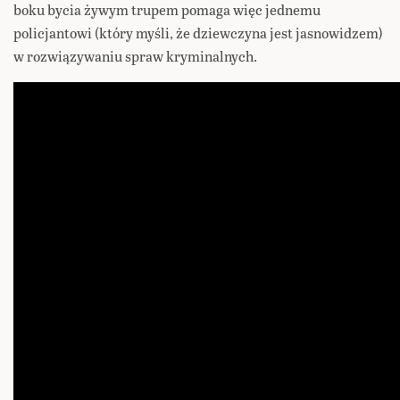
boku bycia żywym trupem pomaga więc jednemu
policjantowi (który myśli, że dziewczyna jest jasnowidzem)
w rozwiązywaniu spraw kryminalnych.