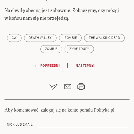
Na chwilę obecną jest zabawnie. Zobaczymy, czy mózgi
w końcu nam się nie przejedzą.
CW
DEATH VALLEY
IZOMBIE
THE WALKING DEAD
ZOMBIE
ŻYWE TRUPY
Nawigacja
|
← POPRZEDNI
NASTĘPNY →
wpisu
Aby komentować, zaloguj się na konto portalu Polityka.pl
NICK LUB EMAIL :