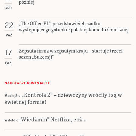
później
GRU
„The Office PL”, przedstawiciel rzadko
22
występującego gatunku: polskiej komedii śmiesznej
PAŹ
Zepsuta firma w zepsutym kraju – startuje trzeci
17
sezon „Sukcesji”
PAŹ
NAJNOWSZE KOMENTARZE
„Kontrola 2” – dziewczyny wróciły i są w
Maciej2
o
świetnej formie!
„Wiedźmin” Netflixa, cóż…
Witold
o