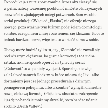
To produkcja z nurtu post-zombie, którą aby cieszyć się
w pełni, należy wcześniej pochłonąć mnóstwo klasycznych
opowieści o zjadających mózgi potworach. Sam w sobie
serial produkcji CW (ci od „Flasha”) nie oferuje niczego
nowego, poza właśnie tym luźnym podejściem do mitologii
zombie, czerpaniem z niej i bawieniem się kliszami. Robi to
jednak bardzo dobrze, więc jest to wartość sama w sobie.
Obawy może budzić tylko to, czy „iZombie” nie zawali się
pod własnym ciężarem, bo granie konwencją to trudna
sztuka, no i nie sposób opierać na tym cały serial
(„Galavant” to wspaniały wyjątek). Sporo będzie więc
zależało od samych śledztw, w które miesza się Liv – albo
dostaniemy jeszcze jednego procedurala z dziwnym
pomagierem policjanta, albo „iZombie” wymyśli dla siebie
nową, ciekawą formułę. (Pójście w absolutne zakręcenie
i jazdę po bandzie możemy skreślić, bo to bardzo udanie
zrobiło „Death Valley”.)