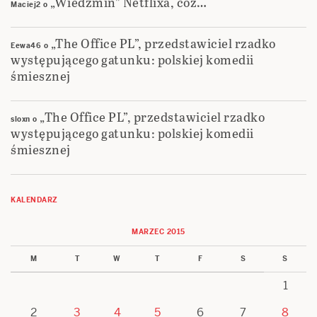
„Wiedźmin” Netflixa, cóż…
Maciej2
o
„The Office PL”, przedstawiciel rzadko
Eewa46
o
występującego gatunku: polskiej komedii
śmiesznej
„The Office PL”, przedstawiciel rzadko
sloxn
o
występującego gatunku: polskiej komedii
śmiesznej
KALENDARZ
MARZEC 2015
M
T
W
T
F
S
S
1
2
3
4
5
6
7
8