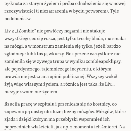
tęsknota za starym życiem i próba odnalezienia się w nowej
rzeczywistości (i niezatracenia w byciu potworem). Tyle
podobieństw.
Liv z „iZombie” nie powłóczy nogami i nie atakuje
wszystkiego, co się rusza, jest tylko trochę blada, ma smaka
na mózgi, a w monstrum zamienia się tylko, jeżeli bardzo
zgłodnieje lub ktoś ją wkurzy. No i przede wszystkim: nie
zamieniła się w żywego trupa w wyniku zombieapoklipsy,
ale pojedynczego, tajemniczego incydentu, o którym
prawda nie jest znana opinii publicznej. Wszyscy wokół
żyją więc własnym życiem, a różnica jest taka, że Liv…
nieżyje swoim nie-życiem.
Rzuciła pracę w szpitalu i przeniosła się do kostnicy, co
zapewnia jej dostęp do dużej liczby mózgów. Mózgów, które
zjada i dzięki którym ma przebłyski wspomnień ich
poprzednich właścicieli, jak np. z momentu ich śmierci. Na