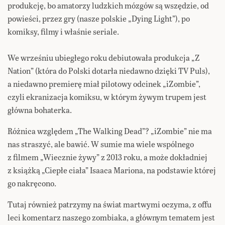
produkcję, bo amatorzy ludzkich mózgów są wszędzie, od
powieści, przez gry (nasze polskie „Dying Light”), po
komiksy, filmy i właśnie seriale.
We wrześniu ubiegłego roku debiutowała produkcja „Z
Nation” (która do Polski dotarła niedawno dzięki TV Puls),
a niedawno premierę miał pilotowy odcinek „iZombie”,
czyli ekranizacja komiksu, w którym żywym trupem jest
główna bohaterka.
Różnica względem „The Walking Dead”? „iZombie” nie ma
nas straszyć, ale bawić. W sumie ma wiele wspólnego
z filmem „Wiecznie żywy” z 2013 roku, a może dokładniej
z książką „Ciepłe ciała” Isaaca Mariona, na podstawie której
go nakręcono.
Tutaj również patrzymy na świat martwymi oczyma, z offu
leci komentarz naszego zombiaka, a głównym tematem jest