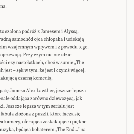
yna.
o szalona podróż z Jamesem i Alyssą,
radną samochód ojca chłopaka i uciekają
swoim wzajemnym wpływem i z powodu tego,
 dojrzewają. Przy czym nic nie idzie
ści czy nastolatkach, choć w sumie „The
 jest – sęk w tym, że jest i czymś więcej,
skakującą czarną komedią.
opatę Jamesa Alex Lawther, jeszcze lepsza
onale oddająca zarówno dziewczęcą, jak
i. Jeszcze lepsza w tym serialu jest
abuła złożona z puzzli, które łączą się
a kamery, oferująca zaskakujące i piękne
 muzyka, będąca bohaterem „The End…” na