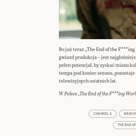
Bo już teraz „The End of the F***in
gwiazd produkcja – jest najgłośniej
pełen potencjał, by zyskać miano k
tempa pod koniec sezonu, pozostaje 
telewizyjnych ostatnich lat.
W Polsce „The End of the F***ing Worl
CHANNEL 4
MARCI
THE END OF