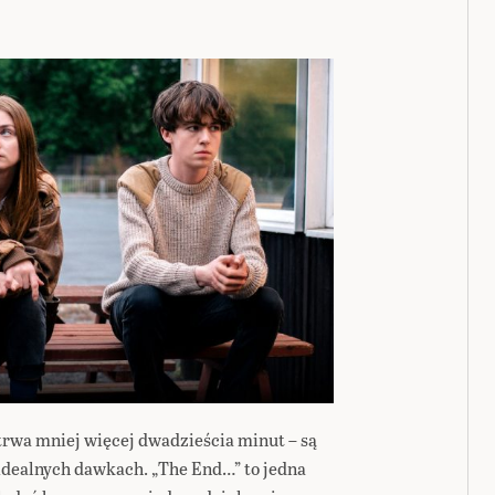
k trwa mniej więcej dwadzieścia minut – są
idealnych dawkach. „The End…” to jedna