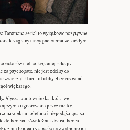
sa Forsmana serial to wyjątkowo pozytywne
skonale zagrany i inny pod niemalże każdym
bohaterów i ich pokręconej relacji.
 za psychopatę, nie jest zdolny do
ie zwierząt, które to hobby chce rozwijać –
egoś większego.
ły, Alyssa, buntowniczka, która we
 ojczyma i ignorowana przez matkę,
trzona w ekran telefonu i niepodążająca za
ie do Jamesa, również outsidera, James
u z nią to idealny sposób na zwabienie jej