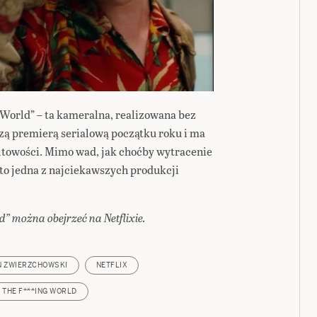
g World” – ta kameralna, realizowana bez
szą premierą serialową początku roku i ma
ultowości. Mimo wad, jak choćby wytracenie
to jedna z najciekawszych produkcji
d” można obejrzeć na Netflixie.
N ZWIERZCHOWSKI
NETFLIX
 THE F***ING WORLD