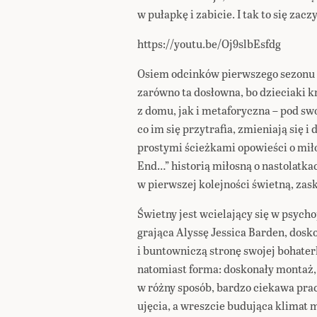
w pułapkę i zabicie. I tak to się zacz
https://youtu.be/Oj9slbEsfdg
Osiem odcinków pierwszego sezonu t
zarówno ta dosłowna, bo dzieciaki k
z domu, jak i metaforyczna – pod 
co im się przytrafia, zmieniają się i
prostymi ścieżkami opowieści o miło
End…” historią miłosną o nastolatkach
w pierwszej kolejności świetną, za
Świetny jest wcielający się w psych
grająca Alyssę Jessica Barden, dosk
i buntowniczą stronę swojej bohaterk
natomiast forma: doskonały montaż, f
w różny sposób, bardzo ciekawa prac
ujęcia, a wreszcie budująca klimat