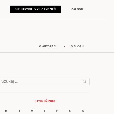
SUBSKRYBUJ 5 ZŁ / TYDZIEŃ
ZALOGUJ
O AUTORACH
O BLOGU
Szukaj:
STYCZEŃ 2018
M
T
W
T
F
S
S