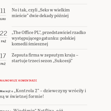
No i tak, czyli „Seks w wielkim
11
mieście” dwie dekady później
GRU
„The Office PL”, przedstawiciel rzadko
22
występującego gatunku: polskiej
PAŹ
komedii śmiesznej
Zepsuta firma w zepsutym kraju –
17
startuje trzeci sezon „Sukcesji”
PAŹ
NAJNOWSZE KOMENTARZE
„Kontrola 2” – dziewczyny wróciły i
Maciej2
o
są w świetnej formie!
„Wiedźmin” Netflixa, cóż…