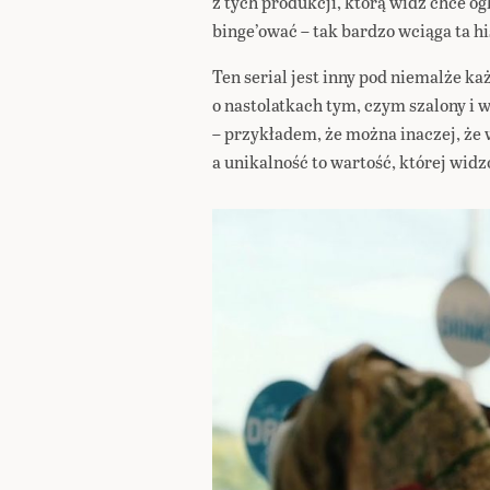
z tych produkcji, którą widz chce o
binge’ować – tak bardzo wciąga ta hi
Ten serial jest inny pod niemalże k
o nastolatkach tym, czym szalony i 
– przykładem, że można inaczej, że
a unikalność to wartość, której widz