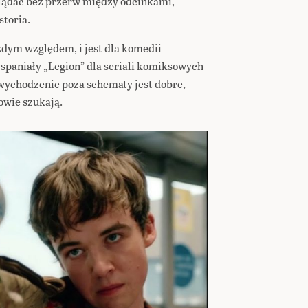
glądać bez przerw między odcinkami,
storia.
ażdym względem, i jest dla komedii
wspaniały „Legion” dla seriali komiksowych
 wychodzenie poza schematy jest dobre,
owie szukają.