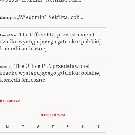
Witold
o
„Wiedźmin” Netflixa, cóż…
Maciej2
o
„The Office PL”, przedstawiciel
Eewa46
o
rzadko występującego gatunku: polskiej
komedii śmiesznej
„The Office PL”, przedstawiciel
sloxn
o
rzadko występującego gatunku: polskiej
komedii śmiesznej
KALENDARZ
STYCZEŃ 2018
M
T
W
T
F
S
S