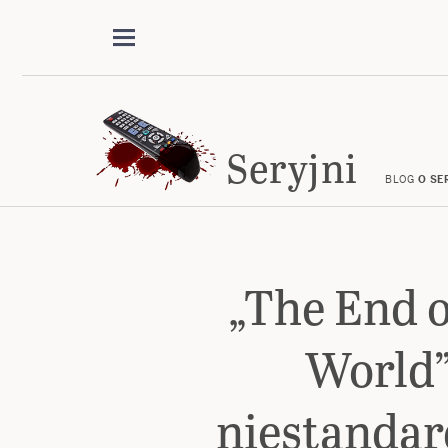
Seryjni
BLOG
O SE
„The End o
World”
niestandar