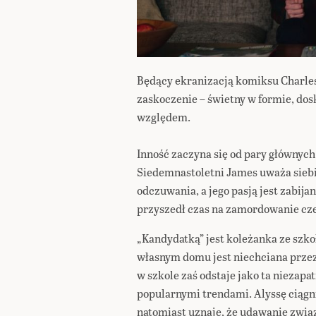
Będący ekranizacją komiksu Charle
zaskoczenie – świetny w formie, do
względem.
Inność zaczyna się od pary głównych 
Siedemnastoletni James uważa siebie
odczuwania, a jego pasją jest zabijan
przyszedł czas na zamordowanie cz
„Kandydatką” jest koleżanka ze szko
własnym domu jest niechciana przez
w szkole zaś odstaje jako ta niezapa
popularnymi trendami. Alyssę ciągn
natomiast uznaje, że udawanie związk