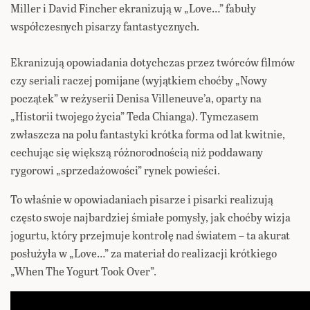
Miller i David Fincher ekranizują w „Love…” fabuły
współczesnych pisarzy fantastycznych.
Ekranizują opowiadania dotychczas przez twórców filmów
czy seriali raczej pomijane (wyjątkiem choćby „Nowy
początek” w reżyserii Denisa Villeneuve’a, oparty na
„Historii twojego życia” Teda Chianga). Tymczasem
zwłaszcza na polu fantastyki krótka forma od lat kwitnie,
cechując się większą różnorodnością niż poddawany
rygorowi „sprzedażowości” rynek powieści.
To właśnie w opowiadaniach pisarze i pisarki realizują
często swoje najbardziej śmiałe pomysły, jak choćby wizja
jogurtu, który przejmuje kontrolę nad światem – ta akurat
posłużyła w „Love…” za materiał do realizacji krótkiego
„When The Yogurt Took Over”.