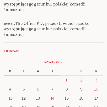
występującego gatunku: polskiej komedii
śmiesznej
„The Office PL”, przedstawiciel rzadko
sloxn
o
występującego gatunku: polskiej komedii
śmiesznej
KALENDARZ
MARZEC 2019
M
T
W
T
F
S
S
1
2
3
4
5
6
7
8
9
10
11
12
13
14
15
16
17