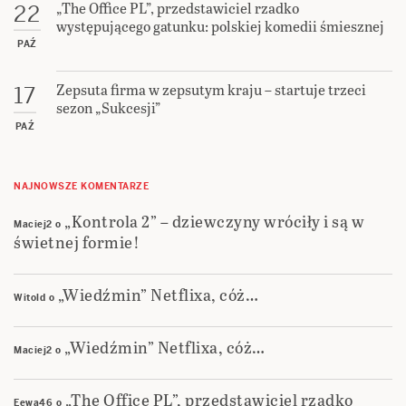
„The Office PL”, przedstawiciel rzadko
22
występującego gatunku: polskiej komedii śmiesznej
PAŹ
Zepsuta firma w zepsutym kraju – startuje trzeci
17
sezon „Sukcesji”
PAŹ
NAJNOWSZE KOMENTARZE
„Kontrola 2” – dziewczyny wróciły i są w
Maciej2
o
świetnej formie!
„Wiedźmin” Netflixa, cóż…
Witold
o
„Wiedźmin” Netflixa, cóż…
Maciej2
o
„The Office PL”, przedstawiciel rzadko
Eewa46
o