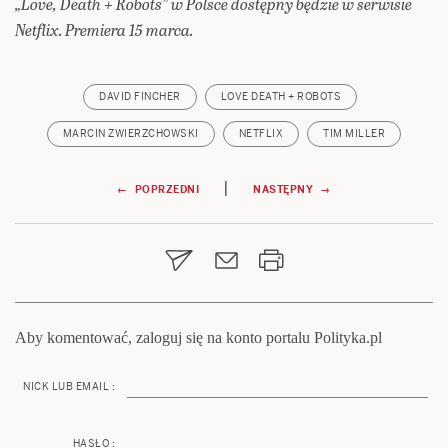
„Love, Death + Robots” w Polsce dostępny będzie w serwisie
Netflix. Premiera 15 marca.
DAVID FINCHER
LOVE DEATH + ROBOTS
MARCIN ZWIERZCHOWSKI
NETFLIX
TIM MILLER
Nawigacja
|
← POPRZEDNI
NASTĘPNY →
wpisu
Aby komentować, zaloguj się na konto portalu Polityka.pl
NICK LUB EMAIL :
HASŁO :