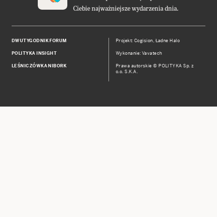
Ciebie najważniejsze wydarzenia dnia.
DWUTYGODNIK FORUM
Projekt:
Cogision
,
Ładne Halo
POLITYKA INSIGHT
Wykonanie: Vavatech
LEŚNICZÓWKA NIBORK
Prawa autorskie © POLITYKA Sp. z
o.o. S.K.A.