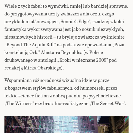
Wiele z tych fabuł to wymówki, mniej lub bardziej sprawne,
do przygotowywania uczty zwłaszcza dla oczu, czego
przykładem olśniewające „Sonnie’s Edge”, rzadziej z kolei
fantastyka wykorzystywana jest jako nośnik niezwykłych,
niesamowitych historii – tu bryluje zwłaszcza wyśmienite
„Beyond The Aquila Rift” na podstawie opowiadania „Poza
konstelacją Orła” Alastaira Reynoldsa (w Polsce
drukowanego w antologii „Kroki w nieznane 2009” pod
redakcją Mirka Obarskiego).
Wspomniana różnorodność wizualna idzie w parze
z bogactwem stylów fabularnych, od humoresek, przez
lekkie science fiction z dobrą puentą, po psychodeliczne
„The Witness” czy brutalno-realistyczne „The Secret War”.