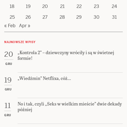
18
19
20
21
22
23
24
25
26
27
28
29
30
31
« Feb
Apr »
NAJNOWSZE WPISY
„Kontrola 2” – dziewczyny wróciły i są w świetnej
20
formie!
GRU
„Wiedźmin” Netflixa, cóż…
19
GRU
No i tak, czyli „Seks w wielkim mieście” dwie dekady
11
później
GRU