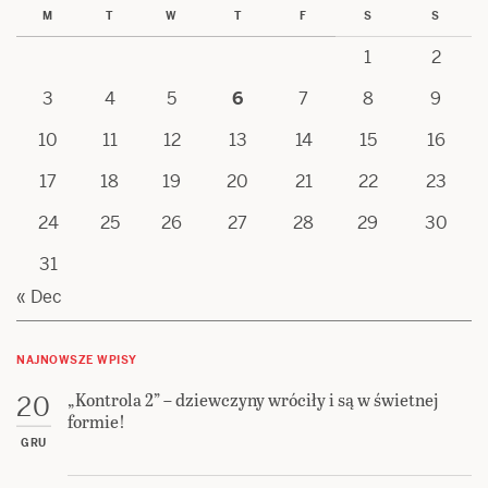
M
T
W
T
F
S
S
1
2
3
4
5
6
7
8
9
10
11
12
13
14
15
16
17
18
19
20
21
22
23
24
25
26
27
28
29
30
31
« Dec
NAJNOWSZE WPISY
„Kontrola 2” – dziewczyny wróciły i są w świetnej
20
formie!
GRU