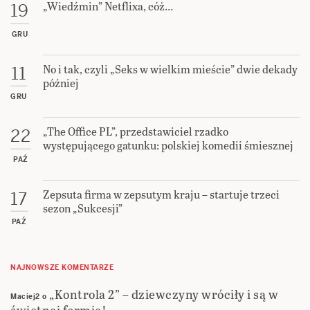
„Wiedźmin” Netflixa, cóż…
19
GRU
No i tak, czyli „Seks w wielkim mieście” dwie dekady
11
później
GRU
„The Office PL”, przedstawiciel rzadko
22
występującego gatunku: polskiej komedii śmiesznej
PAŹ
Zepsuta firma w zepsutym kraju – startuje trzeci
17
sezon „Sukcesji”
PAŹ
NAJNOWSZE KOMENTARZE
„Kontrola 2” – dziewczyny wróciły i są w
Maciej2
o
świetnej formie!