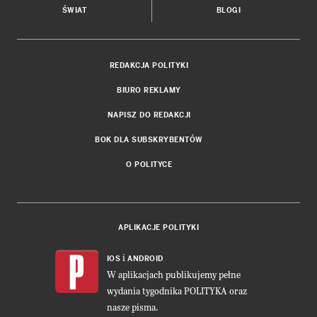
ŚWIAT
BLOGI
REDAKCJA POLITYKI
BIURO REKLAMY
NAPISZ DO REDAKCJI
BOK DLA SUBSKRYBENTÓW
O POLITYCE
APLIKACJE POLITYKI
i
IOS
ANDROID
W aplikacjach publikujemy pełne
wydania tygodnika POLITYKA oraz
nasze pisma.