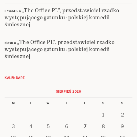
„The Office PL”, przedstawiciel rzadko
Eewa46
o
występującego gatunku: polskiej komedii
śmiesznej
„The Office PL”, przedstawiciel rzadko
sloxn
o
występującego gatunku: polskiej komedii
śmiesznej
KALENDARZ
SIERPIEŃ 2026
M
T
W
T
F
S
S
1
2
3
4
5
6
7
8
9