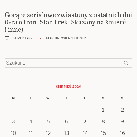
Gorące serialowe zwiastuny z ostatnich dni
(Gra o tron, Star Trek, Skazany na śmierć
i inne)
KOMENTARZE
MARCIN ZWIERZCHOWSKI
Szukaj:
SIERPIEŃ 2026
M
T
W
T
F
S
S
1
2
3
4
5
6
7
8
9
10
11
12
13
14
15
16