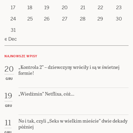
17
18
19
20
21
22
23
24
25
26
27
28
29
30
31
« Dec
NAJNOWSZE WPISY
„Kontrola 2” – dziewczyny wróciły i są w świetnej
20
formie!
GRU
„Wiedźmin” Netflixa, cóż…
19
GRU
No i tak, czyli „Seks w wielkim mieście” dwie dekady
11
później
GRU