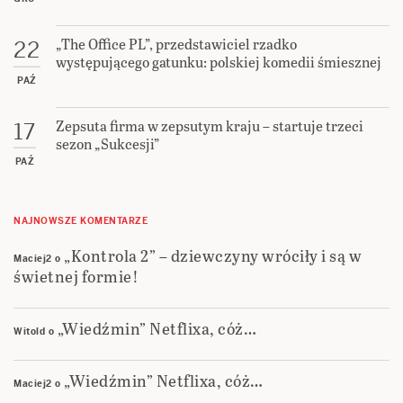
„The Office PL”, przedstawiciel rzadko
22
występującego gatunku: polskiej komedii śmiesznej
PAŹ
Zepsuta firma w zepsutym kraju – startuje trzeci
17
sezon „Sukcesji”
PAŹ
NAJNOWSZE KOMENTARZE
„Kontrola 2” – dziewczyny wróciły i są w
Maciej2
o
świetnej formie!
„Wiedźmin” Netflixa, cóż…
Witold
o
„Wiedźmin” Netflixa, cóż…
Maciej2
o