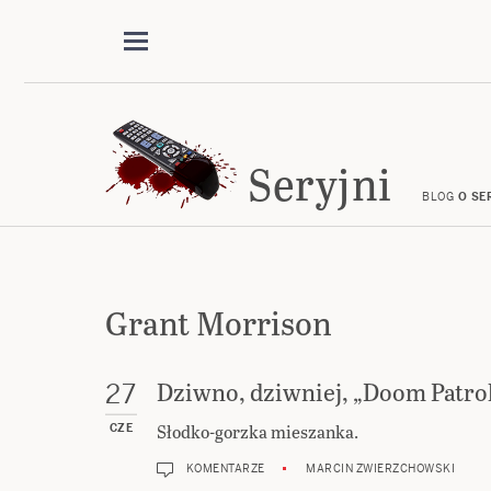
Seryjni
BLOG
O SE
Grant Morrison
Dziwno, dziwniej, „Doom Patro
27
Słodko-gorzka mieszanka.
CZE
KOMENTARZE
MARCIN ZWIERZCHOWSKI