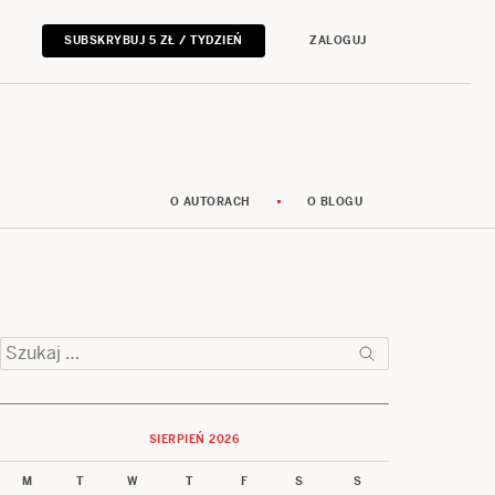
SUBSKRYBUJ 5 ZŁ / TYDZIEŃ
ZALOGUJ
O AUTORACH
O BLOGU
Szukaj:
SIERPIEŃ 2026
M
T
W
T
F
S
S