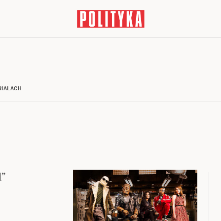
RIALACH
l”