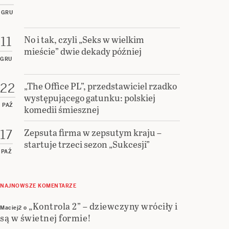
GRU
No i tak, czyli „Seks w wielkim
11
mieście” dwie dekady później
GRU
„The Office PL”, przedstawiciel rzadko
22
występującego gatunku: polskiej
PAŹ
komedii śmiesznej
Zepsuta firma w zepsutym kraju –
17
startuje trzeci sezon „Sukcesji”
PAŹ
NAJNOWSZE KOMENTARZE
„Kontrola 2” – dziewczyny wróciły i
Maciej2
o
są w świetnej formie!