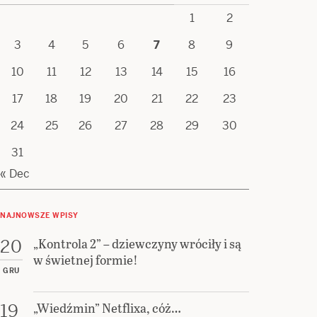
1
2
3
4
5
6
7
8
9
10
11
12
13
14
15
16
17
18
19
20
21
22
23
24
25
26
27
28
29
30
31
« Dec
NAJNOWSZE WPISY
„Kontrola 2” – dziewczyny wróciły i są
20
w świetnej formie!
GRU
„Wiedźmin” Netflixa, cóż…
19