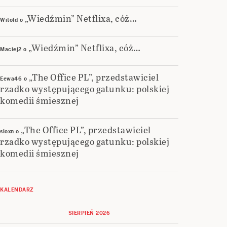
„Wiedźmin” Netflixa, cóż…
Witold
o
„Wiedźmin” Netflixa, cóż…
Maciej2
o
„The Office PL”, przedstawiciel
Eewa46
o
rzadko występującego gatunku: polskiej
komedii śmiesznej
„The Office PL”, przedstawiciel
sloxn
o
rzadko występującego gatunku: polskiej
komedii śmiesznej
KALENDARZ
SIERPIEŃ 2026