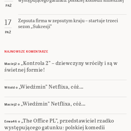
PAŹ
Zepsuta firma w zepsutym kraju – startuje trzeci
17
sezon „Sukcesji”
PAŹ
NAJNOWSZE KOMENTARZE
„Kontrola 2” – dziewczyny wróciły i są w
Maciej2
o
świetnej formie!
„Wiedźmin” Netflixa, cóż…
Witold
o
„Wiedźmin” Netflixa, cóż…
Maciej2
o
„The Office PL”, przedstawiciel rzadko
Eewa46
o
występującego gatunku: polskiej komedii