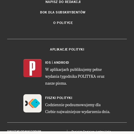
NAPISZ DO REDAKCJI
BOK DLA SUBSKRYBENTÓW
O POLITYCE
APLIKACJE POLITYKI
i
IOS
ANDROID
W aplikacjach publikujemy pełne
wydania tygodnika POLITYKA oraz
nasze pisma.
FISZKI POLITYKI
Codziennie podsumowujemy dla
Ciebie najważniejsze wydarzenia dnia.
DWUTYGODNIK FORUM
Projekt:
Cogision
,
Ładne Halo