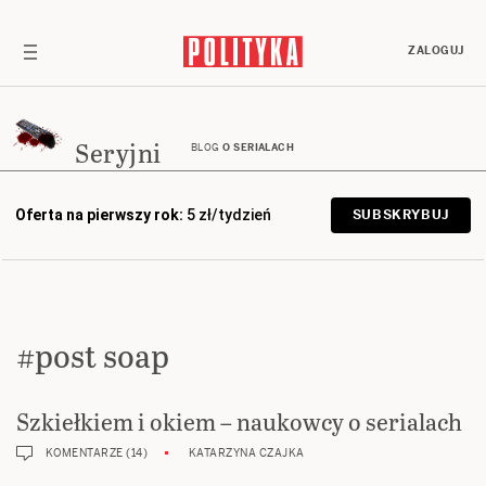
ZALOGUJ
Seryjni
BLOG
O SERIALACH
Oferta na pierwszy rok:
5 zł/tydzień
SUBSKRYBUJ
#post soap
Szkiełkiem i okiem – naukowcy o serialach
KOMENTARZE (14)
KATARZYNA CZAJKA