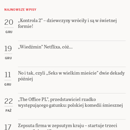
NAJNOWSZE WPISY
„Kontrola 2” – dziewczyny wróciły i są w świetnej
20
formie!
GRU
„Wiedźmin” Netflixa, cóż…
19
GRU
No i tak, czyli „Seks w wielkim mieście” dwie dekady
11
później
GRU
„The Office PL”, przedstawiciel rzadko
22
występującego gatunku: polskiej komedii śmiesznej
PAŹ
Zepsuta firma w zepsutym kraju – startuje trzeci
17