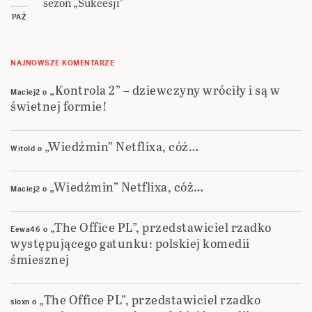
sezon „Sukcesji”
PAŹ
NAJNOWSZE KOMENTARZE
„Kontrola 2” – dziewczyny wróciły i są w
Maciej2
o
świetnej formie!
„Wiedźmin” Netflixa, cóż…
Witold
o
„Wiedźmin” Netflixa, cóż…
Maciej2
o
„The Office PL”, przedstawiciel rzadko
Eewa46
o
występującego gatunku: polskiej komedii
śmiesznej
„The Office PL”, przedstawiciel rzadko
sloxn
o