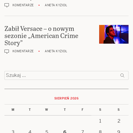
KOMENTARZE
ANETA KYZIOŁ
Zabił Versace – o nowym
sezonie „American Crime
Story”
KOMENTARZE
ANETA KYZIOŁ
Szukaj:
SIERPIEŃ 2026
M
T
W
T
F
S
S
1
2
3
4
5
6
7
8
9