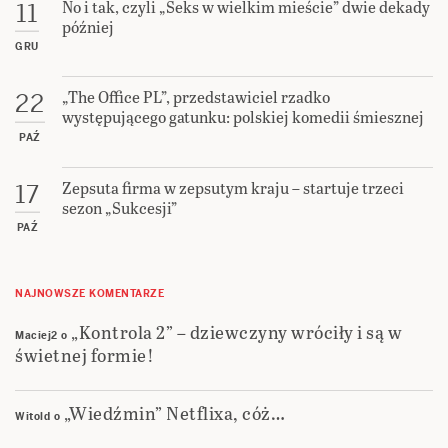
No i tak, czyli „Seks w wielkim mieście” dwie dekady
11
później
GRU
„The Office PL”, przedstawiciel rzadko
22
występującego gatunku: polskiej komedii śmiesznej
PAŹ
Zepsuta firma w zepsutym kraju – startuje trzeci
17
sezon „Sukcesji”
PAŹ
NAJNOWSZE KOMENTARZE
„Kontrola 2” – dziewczyny wróciły i są w
Maciej2
o
świetnej formie!
„Wiedźmin” Netflixa, cóż…
Witold
o