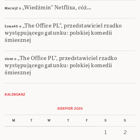
„Wiedźmin” Netflixa, cóż…
Maciej2
o
„The Office PL”, przedstawiciel rzadko
Eewa46
o
występującego gatunku: polskiej komedii
śmiesznej
„The Office PL”, przedstawiciel rzadko
sloxn
o
występującego gatunku: polskiej komedii
śmiesznej
KALENDARZ
SIERPIEŃ 2026
M
T
W
T
F
S
S
1
2